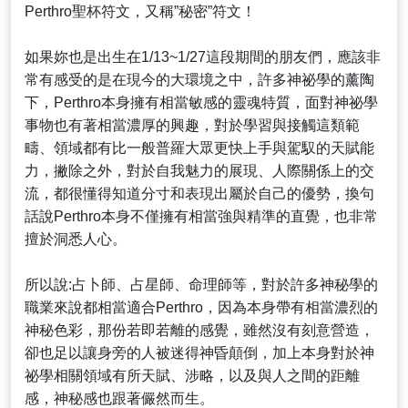
Perthro聖杯符文，又稱”秘密”符文！
如果妳也是出生在1/13~1/27這段期間的朋友們，應該非
常有感受的是在現今的大環境之中，許多神祕學的薰陶
下，Perthro本身擁有相當敏感的靈魂特質，面對神祕學
事物也有著相當濃厚的興趣，對於學習與接觸這類範
疇、領域都有比一般普羅大眾更快上手與駕馭的天賦能
力，撇除之外，對於自我魅力的展現、人際關係上的交
流，都很懂得知道分寸和表現出屬於自己的優勢，換句
話說Perthro本身不僅擁有相當強與精準的直覺，也非常
擅於洞悉人心。
所以說:占卜師、占星師、命理師等，對於許多神秘學的
職業來說都相當適合Perthro，因為本身帶有相當濃烈的
神秘色彩，那份若即若離的感覺，雖然沒有刻意營造，
卻也足以讓身旁的人被迷得神昏顛倒，加上本身對於神
祕學相關領域有所天賦、涉略，以及與人之間的距離
感，神秘感也跟著儼然而生。