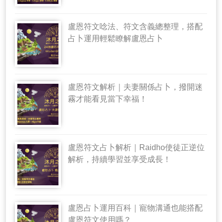
盧恩符文唸法、符文含義總整理，搭配
占卜運用輕鬆瞭解盧恩占卜
盧恩符文解析｜夫妻關係占卜，撥開迷
霧才能看見當下幸福！
盧恩符文占卜解析｜Raidho使徒正逆位
解析，持續學習並享受成長！
盧恩占卜運用百科｜寵物溝通也能搭配
盧恩符文使用嗎？