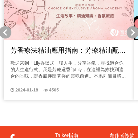
芳香療法精油應用指南：芳療精油配方
介紹與使用建議
歡迎來到「Lily香談式」聊人生，分享香氣，尋找適合你
的人生進行式。我是芳療選香師Lily，在這裡為妳找到適
合的香味，讓香氣伴隨著妳的靈魂前進。本系列節目將分
享各種故事，並根據主角的需求，用我的選香經驗為妳調
香，如果其中的故事讓妳有感，歡迎聯絡芳療選香師
2024-01-18
4505
Lily，讓我為妳選香！ ◆芳香療法精油使用方式？ 節目的
第一集我們要分享的故事，相信如果你是父母的話，聽了
都會很有感！在前幾個月是考試的季節，有很多父母的孩
子面臨大考時都會有情緒上的壓力，感到緊張，有些甚至
出現睡眠不好的狀況。許多父母問我有沒有芳香療法精油
可以協助改善這樣的情況。 (一)如何選擇擴香方式？ 我們
會提到幾個擴香精油的方法給大家參考。 1.水氧機或擴香
Talker指南
創作者條款