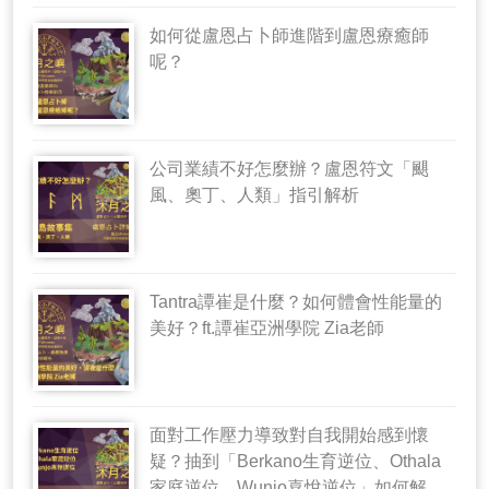
如何從盧恩占卜師進階到盧恩療癒師
呢？
公司業績不好怎麼辦？盧恩符文「颶
風、奧丁、人類」指引解析
Tantra譚崔是什麼？如何體會性能量的
美好？ft.譚崔亞洲學院 Zia老師
面對工作壓力導致對自我開始感到懷
疑？抽到「Berkano生育逆位、Othala
家庭逆位、Wunjo喜悅逆位」如何解