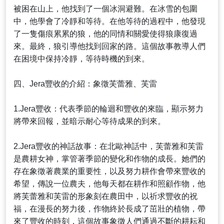
被困在山上，他找到了一個冰洞避難。在冰雪的包圍
中，他學會了冷靜和等待。在他等待的過程中，他發現
了一隻傷痕累累的狼，他的同情和關愛使得狼康復過
來。最終，狼引導他找到回家的路。這個故事教導人們
在困境中保持冷靜，等待時機的到來。
四、Jera豐收的介紹：象徵芙蕾雅、芙雷
1.Jera豐收：代表季節的輪迴和豐收的來臨，顯示努力
將帶來回報，並暗示耐心等待成果的到來。
2.Jera豐收的神話故事：在北歐神話中，芙蕾雅和芙雷
是農耕女神，掌管著季節的變化和作物的成長。她們的
存在象徵著農業的重要性，以及努力耕作會帶來豐收的
希望，傳說一位農夫，他每天都在耕作和照顧作物，他
將芙蕾雅和芙雷的形象刻在農田中，以祈求豐收的祝
福，在漫長的努力後，作物終於長成了茁壯的植物，帶
來了豐收的時刻，這個故事象徵人們通過不斷的耕耘和