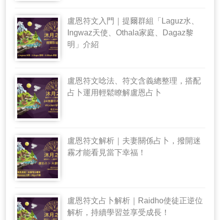
盧恩符文入門｜提爾群組「Laguz水、
Ingwaz天使、Othala家庭、Dagaz黎
明」介紹
盧恩符文唸法、符文含義總整理，搭配
占卜運用輕鬆瞭解盧恩占卜
盧恩符文解析｜夫妻關係占卜，撥開迷
霧才能看見當下幸福！
盧恩符文占卜解析｜Raidho使徒正逆位
解析，持續學習並享受成長！