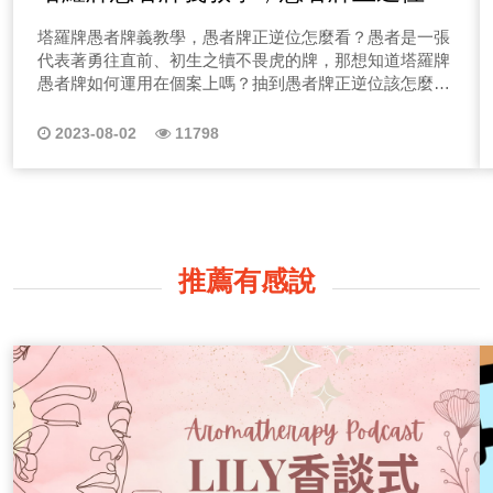
麼看？
塔羅牌愚者牌義教學，愚者牌正逆位怎麼看？愚者是一張
代表著勇往直前、初生之犢不畏虎的牌，那想知道塔羅牌
愚者牌如何運用在個案上嗎？抽到愚者牌正逆位該怎麼看
嗎？請一定要鎖定Minnie老師的塔羅牌教學頻道唷~
2023-08-02
11798
推薦有感說