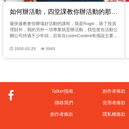
如何辦活動，四堂課教你辦活動的那些
大小事
最快速教會你辦場好活動的課程，我是Roger，除了投資
理財外，我的另外一項專業就是辦活動，我也曾在活動公
關公司待過不少年頭，目前在ListenContent有感說主要負
責節目製作&活動舉辦，如知識講座、Talker年會、公益活
動等等。 說到辦活動相信不少人都有經驗，那辦活動這
2020-03-25
5943
件事情對你來說是種麻煩事嗎？不管是公司尾牙、客戶公
關活動，還是小小的聚餐、生日party，相信大家多少都有
舉辦經驗，那該怎麼快速把一場活動辦得精采呢？ 我是
活動人Roger，曾經在活動公司待過，在職涯過中大小活
動都辦過不少，今天就來分享幾個活動觀念，我們常想辦
一場活動好複雜，不知道該從何開始下手，其實沒有這麼
難，請聽我娓娓道來！你也想要辦活動卻又沒有經驗嗎？
Talker指南
創作者條款
最近有個朋友突然跑來跟我求救，慘了！公司的中秋員工
活動突然叫我辦！完全沒想法呀~別擔心！只要掌握兩大
聯絡我們
使用者條款
關鍵因素，一場基礎的活動框架就起來囉！ 一、建立
Rundown表 大大小小的活動其實性質都很相似，看似複
創作者條款
隱私權條款
雜但其就如同你的每份工作企劃一樣，理清目標，建立一
套合適的Rundown，那接下來的步驟就如同填填看般容易