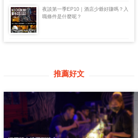
夜談第一季EP10｜酒店少爺好賺嗎？入
職條件是什麼呢？
推薦好文