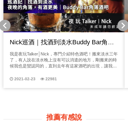
Nick巡酒｜找酒到淡水Buddy Bar角落
酒吧
我是夜玩Talker│Nick，專門介紹特色酒吧！搬來淡水三年
了，有人說在淡水晚上沒有可以消遣的地方，剛搬來的時
候我也是蠻認同的，直到去年有這家酒吧的出現，讓我為
淡水的夜色重新定義。這間神祕的酒吧位於淡水捷運站
旁，地點真的是要讓我找一下，位於一條小巷子裡面，但
2021-02-23
22981
怎麼確定自己有沒有走對?
推薦有感說