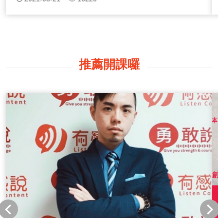
注分享八大業者的工作知識、酒吧交際知識、成為調酒師
該具備什麼條件？想當少爺又要注意什麼事情？這些別人
不太會告訴你的小秘辛，就讓夜玩Talker跟你來分享~ 夜
玩Talker｜Nick《夜深活工作賺錢手冊【夜談】Podcast｜
第一季》 我曾從事夜生活相關工作，例如酒店、酒吧、
KTV等，而台北又是個不夜城，很多人都不愛睡覺，但都
推薦開課囉
不懂半夜可以怎麼玩？這些從業人員又是怎麼賺錢的，或
許你也是個夜深活愛好者，可以從Nick節目中聽見一點商
機！所以Nick我就來造福大家囉~ 本集主題【夜深活工作
賺錢手冊Podcast夜談EP01｜去酒店的都哪三種人】 關鍵
字：小姐、放鬆、沉淪、談生意、空虛、寂寞、覺得冷、
家庭不順遂、小孩不理、老婆不愛 其他系列-點擊收聽：
夜談第一季EP02｜酒吧怎麼跑？妹子們喝酒要小心哪幾
招 夜談第一季EP03｜在酒吧最最最肚爛的客人有哪些？
夜談第一季EP04｜看對人！喝對酒！ 夜談第一季EP05｜
遊艇趴調酒經歷，船上調酒要注意的那些事！ 夜談第一季
EP06｜喝酒前該吃什麼？才不容易掛！ 夜談第一季EP07
｜想當調酒師 帥要有代價 夜談第一季EP08｜到酒店點這
些菜，新手瞬間老司機 夜談第一季EP09｜到酒店吃什
麼？超強升級版 夜談第一季EP10｜酒店少爺好賺嗎？入
職條件是什麼？