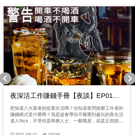
夜深活工作賺錢手冊【夜談】EP01｜
去酒店的都哪三種人？
想知道八大業者的從業生活嗎？你知道夜間娛樂工作者的
賺錢模式是什麼嗎？我是超會帶你不睡覺到處玩的夜生活
達人Nick，不管你是商務人士、一般職員，或是正想踏入
夜間工作的朋友們，歡迎收聽本系列節目！江湖在走，有
些黑黑暗暗的娛樂知識你一定要明白~ 本系列節目會專
2021-08-21
16226