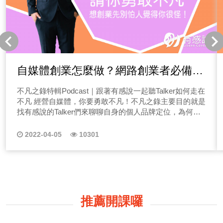
自媒體創業怎麼做？網路創業者必備心
態有哪些！要創業就別怕大家覺得你很
不凡之錄特輯Podcast｜跟著有感說一起聽Talker如何走在
怪，勇敢不凡吧~
不凡 經營自媒體，你要勇敢不凡！不凡之錄主要目的就是
找有感說的Talker們來聊聊自身的個人品牌定位，為何會
從事這項產業，有什麼特別的故事呢？為什麼要來有感說
當Talker？你的理想藍圖是什麼！？ 在經營事業、個人
2022-04-05
10301
品牌上，容易面對挑戰，Talker們該如何建立自信心與自
我價值呢？營養乾貨都在不凡之錄特輯中唷！(備註：想收
聽系列節目的朋友，電腦版用戶系列節目位於右側，手機
版用戶則往下拉唷！) 不凡之錄特輯｜如鏡般的塔羅師迷
你(前往) 塔羅師這麼多，有在經營個人品牌者也不算少
數，那塔羅師迷你為什麼會選擇在有感說開啟她的自媒體
推薦開課囉
經營呢？她又是如何在紅海市場中找到定位脫穎而出呢？
不凡之錄特輯｜小空間看未來的室內設計師Alice(前往)