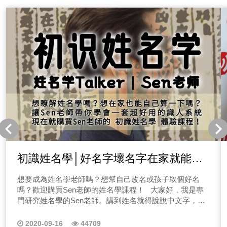
室內設計產業市場需求在台灣隨著大眾對於生活品質的追
求也日漸興盛，但不管需求多大，往往在市場成熟的狀況
下皆會小於供給，那Alice在面對這樣的環境下，如何靠經
營自己闖出一片天？ 不凡之錄特輯｜自媒體經營先找到
堅持動力，創造導師Cherrie(前往) 創造導師在做什麼呢？
幫你堅持著改變自己！對我們來說要經營一個事業，你必
須跳脫舒適圈，對抗迎面而來的壓力，還有解開多年沉澱
在內心深處的心結，你才有可能在灰燼中找到新生！想改
變自己？想認識創造導師嗎？點選上方節目聽了就好！
初識姓名學│好名字壞名字在家就能自
己算
想要成為姓名學老師嗎？想幫自己改名或孩子取個好名
嗎？歡迎購買Sen老師的姓名學課程！ 大家好，我是專
門研究姓名學的Sen老師。講到姓名就得說說中文字，也
就是漢字，我們的姓名是由漢字組成，漢字是中華文化的
精隨，每個字都有其本身的力量與靈魂。 明白姓名學有什
2020-09-16
44709