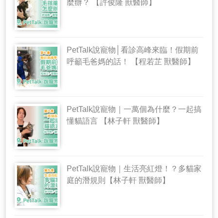
麼辦？ 【許俊隆 獸醫師】
PetTalk說寵物│看診高峰來臨！假期前
呼籲毛爸媽的話！ 【程若芷 獸醫師】
PetTalk說寵物｜一萬個為什麼？一起搞
懂貓語言 【林子軒 獸醫師】
PetTalk說寵物｜生活亮紅燈！？多貓家
庭的潛規則【林子軒 獸醫師】