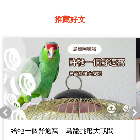
推薦好文
給牠一個舒適窩，鳥籠挑選大哉問｜專