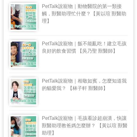
PetTalk說寵物｜動物醫院的第一類接
觸，獸醫助理忙什麼？【黃以瑄 獸醫助
理】
PetTalk說寵物｜飯不能亂吃！建立毛孩
良好的飲食習慣 【吳乃聖 獸醫師】
PetTalk說寵物｜相敬如賓，怎麼知道我
的貓愛我？ 【林子軒 獸醫師】
PetTalk說寵物｜毛孩看診超崩潰，快讓
獸醫助理教爸媽怎麼辦？ 【黃以瑄 獸醫
助理】