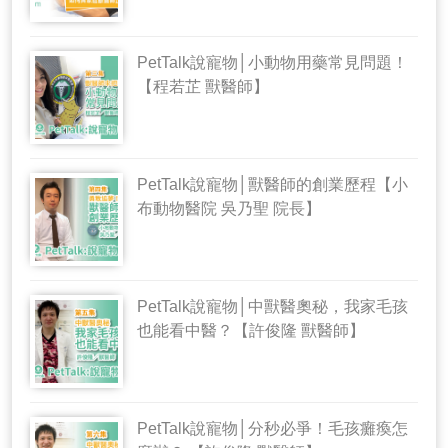
PetTalk說寵物│小動物用藥常見問題！
【程若芷 獸醫師】
PetTalk說寵物│獸醫師的創業歷程【小
布動物醫院 吳乃聖 院長】
PetTalk說寵物│中獸醫奧秘，我家毛孩
也能看中醫？【許俊隆 獸醫師】
PetTalk說寵物│分秒必爭！毛孩癱瘓怎