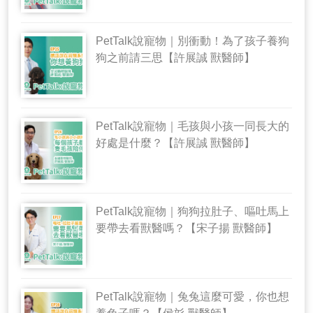
PetTalk說寵物｜別衝動！為了孩子養狗
狗之前請三思【許展誠 獸醫師】
PetTalk說寵物｜毛孩與小孩一同長大的
好處是什麼？【許展誠 獸醫師】
PetTalk說寵物｜狗狗拉肚子、嘔吐馬上
要帶去看獸醫嗎？【宋子揚 獸醫師】
PetTalk說寵物｜兔兔這麼可愛，你也想