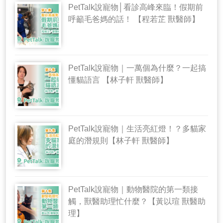
PetTalk說寵物│看診高峰來臨！假期前
呼籲毛爸媽的話！ 【程若芷 獸醫師】
PetTalk說寵物｜一萬個為什麼？一起搞
懂貓語言 【林子軒 獸醫師】
PetTalk說寵物｜生活亮紅燈！？多貓家
庭的潛規則【林子軒 獸醫師】
PetTalk說寵物｜動物醫院的第一類接
觸，獸醫助理忙什麼？【黃以瑄 獸醫助
理】