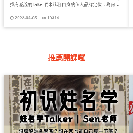
找有感說的Talker們來聊聊自身的個人品牌定位，為何會
從事這項產業，有什麼特別的故事呢？為什麼要來有感說
當Talker？你的理想藍圖是什麼！？ 在經營事業、個人
2022-04-05
10314
品牌上，容易面對挑戰，Talker們該如何建立自信心與自
我價值呢？營養乾貨都在不凡之錄特輯中唷！(備註：想收
聽系列節目的朋友，電腦版用戶系列節目位於右側，手機
版用戶則往下拉唷！) 不凡之錄特輯｜如鏡般的塔羅師迷
你(前往) 塔羅師這麼多，有在經營個人品牌者也不算少
數，那塔羅師迷你為什麼會選擇在有感說開啟她的自媒體
推薦開課囉
經營呢？她又是如何在紅海市場中找到定位脫穎而出呢？
不凡之錄特輯｜小空間看未來的室內設計師Alice(前往)
室內設計產業市場需求在台灣隨著大眾對於生活品質的追
求也日漸興盛，但不管需求多大，往往在市場成熟的狀況
下皆會小於供給，那Alice在面對這樣的環境下，如何靠經
營自己闖出一片天？ 不凡之錄特輯｜自媒體經營先找到
堅持動力，創造導師Cherrie(前往) 創造導師在做什麼呢？
幫你堅持著改變自己！對我們來說要經營一個事業，你必
須跳脫舒適圈，對抗迎面而來的壓力，還有解開多年沉澱
在內心深處的心結，你才有可能在灰燼中找到新生！想改
變自己？想認識創造導師嗎？點選上方節目聽了就好！