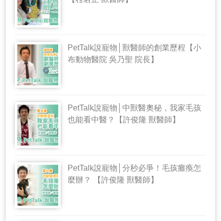
PetTalk說寵物│獸醫師的創業歷程【小
布動物醫院 吳乃聖 院長】
PetTalk說寵物│中獸醫奧秘，我家毛孩
也能看中醫？【許俊隆 獸醫師】
PetTalk說寵物│分秒必爭！毛孩癱瘓怎
麼辦？ 【許俊隆 獸醫師】