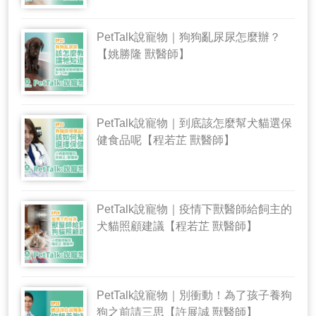
PetTalk說寵物｜狗狗亂尿尿怎麼辦？
【姚勝隆 獸醫師】
PetTalk說寵物｜到底該怎麼幫犬貓選保
健食品呢【程若芷 獸醫師】
PetTalk說寵物｜疫情下獸醫師給飼主的
犬貓照顧建議【程若芷 獸醫師】
PetTalk說寵物｜別衝動！為了孩子養狗
狗之前請三思【許展誠 獸醫師】