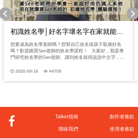
初識姓名學│好名字壞名字在家就能自
己算
想要成為姓名學老師嗎？想幫自己改名或孩子取個好名
嗎？歡迎購買Sen老師的姓名學課程！ 大家好，我是專
門研究姓名學的Sen老師。講到姓名就得說說中文字，也
就是漢字，我們的姓名是由漢字組成，漢字是中華文化的
精隨，每個字都有其本身的力量與靈魂。 明白姓名學有什
2020-09-16
44709
麼好處? 姓名學最大的優勢, 就是我們只需要看著姓名，知
道出生年，就能大致推論功名、感情與財運的好壞。也能
依據名字，推論流年的好壞。流年指的是什麼呢? 指的就
是每年，例如今年是庚子年，搭配其名字是否有什麼需要
注意、要避開的，健康？感情？事業？小心小人等問題，
或今年是否是機會年，要好好把握住。 學習姓名學，並
不是說一定要當什麼命理老師，而是能讓我們保護自己，
Talker指南
創作者條款
有個評斷依據，身旁的朋友是否姓名中，有看出什麼不好
的地方可以留意一下。 在職場上，跟長官、同事、下
聯絡我們
使用者條款
屬，為何老是容易不合，那是否可以盡量避開。在家庭