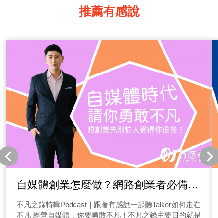
推薦有感說
自媒體創業怎麼做？網路創業者必備心
態有哪些！要創業就別怕大家覺得你很
不凡之錄特輯Podcast｜跟著有感說一起聽Talker如何走在
怪，勇敢不凡吧~
不凡 經營自媒體，你要勇敢不凡！不凡之錄主要目的就是