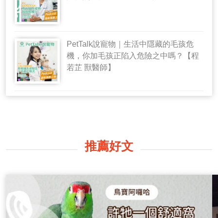
PetTalk說寵物｜生活中隱藏的毛孩危
機，你加毛孩正陷入危險之中嗎？【程
若芷 獸醫師】
推薦好文