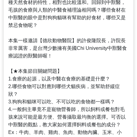
種天然食材的特性，相對也比較溫和。回歸到中獸醫，
毛孩的食療與人類的中醫食補理論相同嗎？哪些食材在
中獸醫的眼中是對狗狗貓咪有幫助的好食材，哪些又是
禁忌食物呢？
本集一樣邀請【德欣動物醫院】的許俊隆院長，許院長
非常厲害，是台灣少數擁有美國Chi University中獸醫食
療認證的獸醫師喔！
【★本集節目關鍵問題】
1.食療的起源，以及中醫在食療的基礎是什麼？
2.哪些食物可以對應到哪些犬貓疾病，並幫助舒緩症
狀？
3.狗狗和貓咪可以吃、不可以吃的食物都一樣嗎？
4.一般飼主畢竟不是寵物營養師，所以飼料或餐包對毛
孩來說可能是最方便、營養攝取最均衡的選擇。可否以
中獸醫的觀點，教大家如何選擇飼料或餐包的成分？
Ex：牛肉、羊肉、雞肉、魚肉、動物內臟、玉米、小