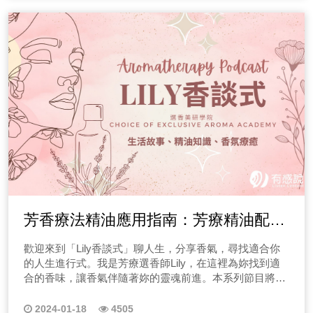
體跟著動的！只要你的思緒與專注力跟著走即可，本系列
在身體內部運作的，按摩主要針對身體的軟組織，包括筋
回顧不是讓你懊悔，而是讓你攝取養分，拋下悔恨後，就
催眠引導分為： 【晚間11點、12點｜輕鬆好眠-瑜珈】
膜和肌肉等，通過按摩手法，我們能夠影響這些組織，使
能真正迎接新生！ 22.世界｜對應土星 萬物皆有引力，
【深夜02點、03點｜恢復睡眠-瑜珈】 【凌晨05點、06點
其更加放鬆，透過觸覺感受器，讓大腦接收到一個放鬆的
只要你相信你能達成目標，事情會往你要的方向走，最終
｜精神小憩-瑜珈】 針對【晚間11點、12點｜輕鬆好眠】
訊號，進而影響當地組織的狀態。按摩的效果主要體現在
能看見你的世界中的最美風情！ 什麼是小阿爾克那牌？
方針 一、想讓自己更好睡嗎？檢視以下狀況！ 你入睡沒
放鬆和促進血液循環上，而對於真正的瘦身效果則相對有
小阿爾克那牌主要可以分成「風、火、水、土」四個系
有問題，但總覺得起床的時候還是很累嗎？你是否有睡前
限，若想要增肌、減脂、燃燒脂肪，按摩可能就顯得力不
列，Minnie老師最喜歡風，所以從風開始介紹。 風元素
滑手機的習慣？滑手機會讓我們的注意力都在頭腦裡，雖
從心，對於水腫的改善是有用的，但對於整體瘦身可能不
有著思維、精神、出發、抽象、哲學等意涵，那火元素
然大量資訊可以讓頭腦好像放鬆，但身體卻沒有時間放
是最直接的方法，想知道更多內容，歡迎完整收聽！ 瘦
呢？活力、創造、衝動、熱情等意象。 水元素呢？是一
鬆，因此在睡覺時，你的身體還是緊繃的，雖然睡得著，
身迷思5｜網美們追逐的直角肩，真的練得出來嗎？小心
種陰性的能量，柔和、穩定、慾望、情緒等，最後土元
隔天起床時疲勞感還是沒有消除，或是容易半夜醒來、早
越練越受傷！ 直角肩雖然在外貌上呈現一種時尚、優雅
素，則有著踏實、儲蓄、生長、團結等意涵！ 那每個元
醒，有越睡越累的感覺。 二、你需要一個準備睡覺的環
的感覺，但在生理結構上並不是理想的狀態，肌肉的自然
素都有著國王、皇后、騎士、侍者、1-10等牌！想知道更
節！ 要在睡前徹底讓自己放鬆，必須練習將睡前的半個小
下沉是一種身體的自我保護機制，保證肩膀能夠承擔更多
多詳情，可以點選下方標題收聽唷~ 點此從「風元素｜
時為「準備睡覺」的時間，如果能夠做些和緩的伸展，或
的重量和活動，同時減輕周邊組織的負擔。因此，若追求
寶劍國王」開始收聽 點此從「火元素｜權杖國王」開始
是搭配舒眠的精油，效果會更好：一夜好眠是需要準備
直角肩的外觀，有些女性會在拍照時刻意做出聳肩的動
收聽 點次從「水元素｜聖杯國王」開始收聽 點此從
的。 三、收聽本頁的「睡眠瑜珈的冥想音黨」 在節目首
作，強調肩膀的線條，達到視覺上的直角效果。 直角肩並
芳香療法精油應用指南：芳療精油配方
「土元素｜金幣國王」開始收聽 想要收聽每一張塔羅牌
頁點選播放鍵收聽「關於幫助11點、12點入睡的冥想音
非每個人都能夠輕松擁有的體態，因為個體的骨骼結構和
介紹嗎？電腦版收聽的朋友，節目列表在你的右方，手機
檔」來自「睡眠瑜珈」的技巧，有系統性並且逐步地關照
介紹與使用建議
肌肉發達程度有差異，過度在意拍照而擺放姿勢不正確，
收聽的朋友則位於最下方唷！ 想收聽更多塔羅牌節目
歡迎來到「Lily香談式」聊人生，分享香氣，尋找適合你
身體細部的肌肉，讓自己的注意力從頭腦慢慢轉至身體，
而忽視身體的自然結構，像是過度聳肩的訓練也可能會造
嗎？想知道更多塔羅個案故事嗎？點選下方圖片收聽！
的人生進行式。我是芳療選香師Lily，在這裡為妳找到適
這個細微觀察的過程，可以將頭腦與身體都徹底的放空，
成肩膀和頸部受傷。正常肩膀的線條應該在一個合適的度
合的香味，讓香氣伴隨著妳的靈魂前進。本系列節目將分
這個音檔有許多人聽到一半就會睡著，所以可以將收聽環
數，這個度數的選擇影響著整體的外觀和肌肉協調，一般
享各種故事，並根據主角的需求，用我的選香經驗為妳調
境準備好至隨時可以入睡的狀態，找到舒服的躺姿之後，
而言，肩膀的線條應該自然落在約10到15度的範圍內，這
香，如果其中的故事讓妳有感，歡迎聯絡芳療選香師
再開始這個音檔的播放。 四、讓睡眠瑜珈成為固定作息
2024-01-18
4505