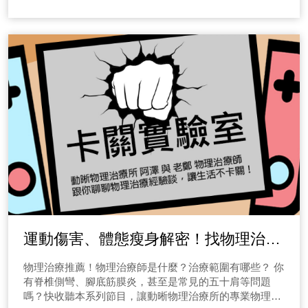
樣的線條既展現自然曲線，又不會形成過度的聳肩，每個
Lily，讓我為妳選香！ ◆芳香療法精油使用方式？ 節目的
睡眠瑜珈適合天天練習，或是在突然性焦慮爆發、很難放
人的骨骼結構和肌肉發達程度不同，所以還需根據個人的
第一集我們要分享的故事，相信如果你是父母的話，聽了
鬆時，也可以找到能躺下來的地方，進行這個冥想練習，
情況來調整，完整內容歡迎收聽節目！ 瘦身迷思6｜關於
都會很有感！在前幾個月是考試的季節，有很多父母的孩
可以把這個音檔當作放鬆全身的練習，祝你 一夜好眠、一
馬甲線到底該怎麼練呢？ 腹部的馬甲線一直是健身界中
子面臨大考時都會有情緒上的壓力，感到緊張，有些甚至
夜能眠。 針對【半夜02點、03點｜恢復睡眠】方針 相信
許多人追求的目標之一。想要練出明顯的馬甲線，常常需
出現睡眠不好的狀況。許多父母問我有沒有芳香療法精油
有不少上班族們到了半夜兩三點，仍在床上翻來覆去，怎
要減脂和增肌兩大關鍵步驟。然而，對於許多人來說，如
可以協助改善這樣的情況。 (一)如何選擇擴香方式？ 我們
麼樣都無法入睡，偏偏隨著起床時間越來越近，導致你的
何在腹部線條上取得更顯著的效果仍然是一個挑戰。在本
會提到幾個擴香精油的方法給大家參考。 1.水氧機或擴香
睡眠壓力越來越大！那該怎麼辦呢？馬上點選上方圖片收
次節目中，我們將探討如何透過適當的飲食和訓練方式，
儀 首先可以使用水氧機或擴香儀，這樣就可以直接吸入精
聽引導！ 針對【凌晨05點、06點｜飽滿精神】方針 天快
以及了解肌肉與脂肪的分佈，來有效地練出馬甲線，請一
油的芳香分子。另外，如果你沒有這些器材，也可以調和
亮了還睡不著嗎？擔心明早要開會沒精神嗎？放輕鬆！讓
定要完整收聽節目唷！ 持續更新中，本節目由 動晰物理
植物油塗抹在身上。 2.泡澡與蒸氣擴香 另外一個選擇是泡
我們跟著IVY老師來一場睡眠瑜珈，讓身體與思緒跟著IVY
治療所｜卡關實驗室 與 ListenContent有感說 共同製作，
澡，當我們泡澡的時候，除了皮膚能吸收精油，我們也可
老師遠行至夢境中，聽著節目好好的來場睡眠吧！ 針對
歡迎分享，也請標註連結，若有合作需求歡迎透過連絡我
以通過蒸氣吸入精油。 ◆芳香療法精油舒緩「焦慮情
【常常過度焦慮者的內在慈悲練習】方針 總是焦慮的翻來
們聯繫！
緒」配方有哪些？ 針對這樣的狀況，我會針對能協助平撫
覆去嗎？緊繃的身心靈快要撕裂了嗎？想放下焦慮先學習
情緒焦慮，讓情緒更鎮定的幾套芳香療法，可以分為白天
放過自己，探詢你的內在慈悲，讓我們跟著IVY老師來一
和睡前去使用。 (一)白天使用芳樟精油 建議在白天的時候
場內在慈悲練習，讓身體與思緒跟著IVY老師遠行至夢境
可以擴香芳樟精油，因為科學實證顯示芳樟精油對情緒鎮
中，聽著節目好好的來場睡眠吧！ 針對【 缺乏支持感容
運動傷害、體態瘦身解密！找物理治療
定有幫助。 (二)讀書或工作時使用檸檬與迷迭香精油 在孩
易孤單的接通能量管道】方針 總覺得缺乏支持感，找不到
子們讀書時，可以擴香迷迭香精油加檸檬精油，這個配方
依靠嗎？甚至常常覺得自己過得非常孤單嗎？讓我們跟著
師有用嗎？專業解析讓身體不卡關！
物理治療推薦！物理治療師是什麼？治療範圍有哪些？ 你
可以協助提升專注力和知識吸收力。 (三)睡前可以使用甜
IVY老師來透過冥想學會接通能量管道！讓身體與思緒跟
有脊椎側彎、腳底筋膜炎，甚至是常見的五十肩等問題
橙精油加入真正薰衣草精油 在睡眠方面，建議在孩子上床
著IVY老師遠行至夢境中，聽著節目好好的來場睡眠吧！
嗎？快收聽本系列節目，讓動晰物理治療所的專業物理治
後，或是準備上床前可以使用甜橙精油加真正薰衣草精
睡覺時容易覺得孤單嗎？總覺得自己就是只有一個人嗎？