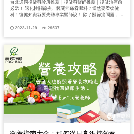
台北適康復健科診所推薦｜復健科醫師推薦｜復健治療前
點選播放鍵收聽！ EP03日本癡漢真的有這麼多嗎？ 相
翹臀，其實骨盆前傾很常見，也常發生在穿高跟鞋、孕
◆適合異位性皮膚炎的精油配方 不少來找我的個案媽媽
必聽！ 退化性關節炎、髖關節痛看哪科？當然要看復健
信不少人都聽過日本癡漢，或者是從影片中看過癡漢演
婦、有啤酒肚的族群！怎麼知道自己是否有骨盆前傾？平
裡，有許多人孩子的皮膚有異位性皮膚炎的問題，讓爸媽
科！復健知識就要先聽專業醫師說！ 除了關節痛問題，還
員，那這一集就讓兩位從日本海歸女子，分享在日本的點
時可以怎麼保健？請一定要點選上方圖片收聽本集節目
很困擾。我們可以選用適當的精油來提供天然的舒緩和保
有五十肩、運動傷害、天氣痛、骨質問題和退化性關節炎
點滴滴。小萱在日本待了十年時間，從語言學校、大學到
唷！！ 五、EP05膝關節退化怎麼辦，如何讓膝蓋治療
濕效果。對於異位性皮膚炎，茶樹精油是一個很好的選
等症狀都不知道該要看哪科、做什麼療程嗎？來到這裡就
工作，印象最深刻除了名古屋的「台灣拉麵」外，就是和
2023-11-29
29537
再進化？ 上了年紀常常這裡痛、那裡痛，常常是不少人
擇。茶樹精油具有抗菌和抗發炎特性，可以幫助調理皮膚
對了！另外，原來復健科也有皮拉提斯課程，因此只要身
日本男子的交往，遇上了許多文化上的衝擊。而田中在日
的困擾，尤其像退化性關節炎等等，膝蓋退化問題，本集
不適的情況，想知道更多精油配方嗎？請一定要點選收聽
體問題就找「適康復健科診所」讓專科大夫 蔡定達 醫師
本待了三年，對日本最大的印象就是「癡．漢」。癡漢無
將為您介紹何謂膝關節退化問題，基本知識，幫助您了解
唷！ ◆協助撫平悲傷、失落情緒的精油配方 個案主角是
為您深度解析！ 不知道關節痛看哪科？快收聽專業又實
所不在，從偷拍到尾隨跟蹤、言語騷擾、電車癡漢...等，
成因與治療方式，以免加速關節退化。請一定要點選收聽
一位女性，她跟男朋友已經交往了將近6年的時間，但是
用的復健節目！ 每次關節痛在想要看哪科、哪家診所時，
大概可以出版一本癡漢大全。這集的最後，兩人道出對日
本集節目唷！ 六、EP06膏肓痛是什麼？你有膏肓痛嗎?
因為在生活中的一些狀況，讓她失去了這段感情，每個人
你還在找台北復健科推薦PTT嗎？快收聽本系列節目，幫
本生活的肺腑之言。如果你對日本的生活有很大的興趣，
如何解決膏肓痛、上背痛舒緩 胸悶、肩頸痠痛、頸部肌
在一段感情中要經歷痛苦的分手，肯定都會陷入了很深的
你找到專業復健知識唷！相信不只是關節痛不知道要看哪
請務必收聽這一集，用有趣的口吻敘述不同視角的日本！
筋膜緊繃、背部肌筋膜發炎，小心膏肓痛已找上你？什麼
悲傷跟失落，那該如何透過精油來協助紓緩呢？請點選收
科，不少人都有五十肩問題，又或者是曾經受到過運動傷
EP4情趣業務的工作內容是什麼？商品都會試用嗎？ 本
是膏肓痛？膏肓痛問題該怎麼治療呢？而如果放著膏肓痛
聽！ 若您也想要請Lily協助，歡迎妳透過下方連結加入我
害不知道看什麼科呢？快來聽聽我們的「台北、新北復健
職為情趣用品業務的田中，除了常常被朋友們稱為AV女王
不管嚴重會造成什麼樣的影響，最實用的膏肓痛知識解
的FB粉絲團「選香美研學院 Choice of Exclusive Aroma
科推薦」節目，相信不少人都知道復健科，但卻不知復健
之外，還很常被問到一些奇奇怪怪的問題，今天就一次在
析。請一定要點選收聽本集節目唷！！ 七、EP07腳底
Academy」→https://www.facebook.com/profile.php?
科能幫上你什麼忙？你是否常常為了膝蓋痛、舊傷、運動
節目中來解析！ 1.跑業務時會遇到怎樣的老闆？ 2.都是
常感到疼痛，可能是蹠骨痛！蹠骨痛是什麼?如何解決蹠
id=100088980061319 想知道更多芳香療法知識嗎？ 馬上
傷害、退化性關節炎怎麼看都看不好而煩惱呢？甚至不知
怎麼挑品的？每款妳都用過嗎？ 3.文案寫不出來時都怎麼
骨痛？! 第一次聽到這個症狀，也許會感到很疑惑，蹠骨
點選下方節目開始收聽！ EP11常常頭痛嗎？聽Lily來調香
道這些身體上的不舒適應該要看哪一科？身體的問題，想
辦？ 4.遇過哪些形形色色的瘋子？ 5.收過哪些莫名其妙的
痛就是在腳底前部位置，本集節目單元由超級英雄黑寡婦
~ EP12穩住妳的大姨媽，快聽Lily來調香！ EP13暈車
要知道復健科是如何解決的嗎？ 一、關節或身體有疼痛
客訴？ 6.當情趣業務需要有什麼條件？ 這集實在太有
小姐的例子，由來為大家介紹，蹠骨痛是什麼？最實用的
好痛苦！芳香療法有用嗎？ EP14健康成長！幫助兒童舒
問題，總不知該看哪科？台北復健科推薦「適康復健科」
趣，帶你一起解密這份工作有多好玩！千萬記得！情趣用
蹠骨痛知識解析。請一定要點選收聽本集節目唷！！
緩情緒緊張的精油配方！ EP15查不出原因的鼻子過敏好
根據 適康復健科 蔡定達 醫師 經驗，太多患者在不明白
品就跟保養品一樣，多試幾款總會找到適合自己的。
八、EP08枕頭要怎麼挑呢？膝蓋受傷後可以進行什麼程
討厭！？試試看這款精油配方 EP16青少年皮膚瘋狂冒
病因的情況下胡亂接受治療，甚至大有不尋求正確醫療途
EP05醒醒吧！你沒有這麼神！女生的假高潮怎麼判斷？
度的運動？ 不少上班族長期睡姿不良，起床後頸部和肩
痘？芳香療法能如何協助？ EP17長輩皮膚乾癢怎麼辦？
營養指南大全：如何從日常維持營養健
徑，自行購買藥膏、保健食品、民間偏方者，有沒有效果