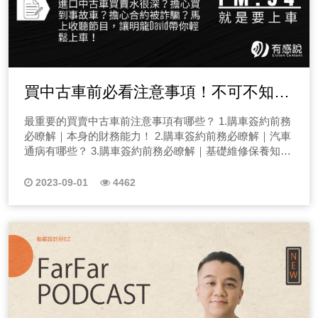
症”， 當我們的眼球長時間近距離的聚焦在小的螢幕上，
板唷！ 三、Podcast怎麼做？Podcaster要怎麼接到業配
識、飲食用藥方針，請一定要洽詢專業醫藥人士唷！現在
弧抗氧化劑，這個就是維生素E！想知道更多資訊，歡迎
跑、膝蓋腳踝扭一扭就當作暖身了，接著就開始快速奔
談，遇過怎樣印象深刻的人。有些真的是刷新我們的三觀
出漂亮的蜜桃臀根本是難上加難，本次卡關實驗室就邀請
造成調節焦距的睫狀肌的時常處於緊繃的狀態，而感到眼
呢？ 在第三集節目我們來教大家如何能在經營初期就能接
就點選標題，開始收聽節目吧！ EP05想減重先安心，從
點圖片收聽！ EP12小朋友的點心營養如何挑選呢？ 今
跑，在這種熱身不足的情形下，讓平常肌肉處於安靜的狀
了！ 各位廣大的男性聽眾們，約砲是有技巧的，是需要
「物理治療師 哈比」來到節目中聊一聊，什麼是臀肌失憶
睛疲勞酸澀，再加上長時間未眨眼造成眼睛乾澀，都是常
到業配，另外，什麼樣的業配才能吸引聽眾而不會有廣告
雕塑外在的過程中，我是如何成為一位療癒師的呢？(前往
天要聊的主題相信爸媽們一定非常有感，那就是小朋友放
態，突然過渡至正式運動時緊張的肌肉活動狀態，就有機
經營的，真的不是開門見山就問約不約啊！想要知道如何
症！！快點選收聽節目！ 二十五、EP25減重就能擁有
見的症狀。 除了眼睛疲勞外，也可能會感到眼壓過高、
的排斥感呢？接業配是需要一個時間性的，大家可以參考
收聽) 許多人在反覆減重失敗之後，多會放棄了這一條
學回家後常常喊著肚子餓、要吃點心，但是如果讓他們吃
會造成肌肉、肌鍵、或韌帶等的撕裂及創傷。正式運動前
約得好約得巧，這集千萬千萬不要錯過！或許下個約炮王
好身材？物理治療師告訴你，體態雕塑才是關鍵！ 今天
充血紅腫或偶爾感到視線模糊，甚至會因為知識不良導致
以下步驟： (一)嘗試開箱體驗 先能有作品很重要！鎖定
路，並且給自己一個刻板印象，我就是胖子，我在別人的
了點心，晚餐時間又會吃不下飯，到底該怎麼辦呢？今天
先做熱身運動，就能夠提高中樞神經的興奮，從而增強身
就是你！
的節目我們來聊許多想減重擁有好身材的人有的迷思，想
肩頸痠痛。這個症狀幾乎是現代最嚴重的文明病之一了。
好你的聽眾輪廓群，找到他們會需要的產品，嘗試開箱體
眼中不值得美麗，你也曾經有這樣的想法嗎？當你沒辦法
我們邀請到了Eunice營養師一起來聊聊這個問題。想知道
體各器官及系統的活動能力。 那冬天人體肌肉、肌腱血
減重的有好身材，體態雕塑才是關鍵，本節目中聊一聊，
買中古車前必看注意事項！不可不知的
且3C產品散發的藍光，長時間下來更有可能會引起白內障
驗。 (二)主動洽詢品牌 有了開箱內容、作品後，主動整理
直面自己的內心，你的減重之路則無法堅持下去！相信自
更多資訊，歡迎點圖片收聽！ EP13營養師破解常見的飲
液循環比較差，外加上天氣冷使血管更容易收縮，導致氧
體態雕塑的關鍵！！快點選收聽節目！ 二十六、EP26
或是黃斑部病變等。當我們眼睛長期受到光線傷害，而使
資訊，特別是聽眾的回饋，寄給相關廠商，聊聊看合作機
進口二手車買賣契約陷阱
己值得美麗，相信自己能夠閃耀，聽創造導師的節目，帶
食迷思有哪些？ 飲食其實涵蓋了很多事情，不管是我們在
氣、營養供應不易，組織和關節都比較僵硬，這時如果馬
每逢下雨就天氣痛該怎麼辦？聽完擺脫肌肉關節痠痛、膝
最重要的買賣中古車前注意事項有哪些？ 1.購車簽約前務
水晶體混濁導致白內障，當眼壓過高壓迫到視神經就會導
會，互惠也沒關係！ (三)讓廣代好提案 有了品牌端的合作
你勇闖不一樣的人生！本集節目會跟你聊聊我是如何成為
吃飯還是煮飯的時候都會遇到一些令人疑問的問題，像是
上就去運動，那就更容易會發生肌肉肌腱拉傷或扭傷。
蓋痛、舊傷疼痛！ 今天的節目我們來聊每逢下雨就天氣
必瞭解｜本身的財務能力！ 2.購車簽約前務必瞭解｜汽車
致青光眼，當眼睛睫狀肌疲勞，視網膜血循環不佳，就會
資訊，接著就能整理好作品，寄給廣告公司，跟他們說如
希塔療癒師的！那希塔療癒是什麼呢？是如何改變內心，
有些食材發芽了還可以吃嗎？或是你吃下肚的東西能夠真
若你曾經有過熱身不足受傷的狀況，建議您可以來適康復
痛該怎麼辦？聽完擺脫肌肉關節痠痛、膝蓋痛、舊傷疼
通病有哪些？ 3.購車簽約前務必瞭解｜基礎維修保養知
使營養無法到達眼睛，大量自由基長期累績在眼部，都會
何把你的提案賣給品牌商，其實真的很難一開始經營就馬
進而幫你完成目標的呢？ EP06透過希塔療癒幫妳擺脫惡
的補充到你想要的營養嗎？又或者是有些食物吃了真的會
健科做檢查！通常我們會先詢問病人曾經受傷的地方，然
痛！本集就讓物理治療師「阿澤和老鄭」來替各位聽眾們
識！ 4.購車簽約前務必瞭解｜網路常見詐騙有哪些？ 您
造成眼細胞凋亡，產生眼睛的病變。 另外，就是乾眼
上有人找到你合作，你必須主動且真心地開始做這件事
性循環 希塔療癒是什麼？是如何幫上妳的忙的呢？妳有
中毒嗎？另外，吃素的人就無法補充膠原蛋白嗎？歡迎點
後透過理學檢查來看看曾經受傷部位的穩定度拉，或是組
守關，讓關節順順，身體不卡關，馬上收聽節目！ 二十
現在收聽的是FM.94「就是要上車」讓我帶你買的安心，
症，例如淚液分佈不均勻、不穩定，無法完整滋潤眼睛，
2023-09-01
4462
情，那想知道更多Podcast業配接案知識嗎？請一定要點
沒有發現某些失敗原因總是不斷的在人生中出現，似乎讓
圖片收聽！ 更多健康知識，請上普羅拜爾官網查詢，或點
織結構是否有明確的壓痛點。若是曾經受傷的組織，儘管
七、EP27搬重物後肩膀一高一低、肩膀僵硬、腰痠背
相信不少螢幕前的帥哥美女都想買台雙B或進口車，但不
會導致眼角膜破損，眼睛會感到乾燥而有異物感，發紅、
選旁邊收聽唷！ (點此前往收聽節目) 《→EP03節目#求解
自己陷入了惡性循環，像是在感情中總是受傷害、減重總
此前往！
平常不會感覺到不舒服，但若按壓仍然會有疼痛感，這代
痛、該怎麼辦？ 今天的節目我們來聊搬重物肩膀不適、
少人在買完進口車後，常發現問題非常多後悔莫及！那究
酸澀、刺痛、搔癢、畏光，甚至視力障礙，當眼睛有嚴重
解#求說說 留言板》 備註｜每個禮拜五會在有感筆記更新
是失敗、年度目標沒有一次達成，大家知道原因是什麼
表受傷部位的組織仍有可能有些慢性發炎的狀態。另外透
高低肩的問題？聽完擺脫肩膀僵硬、腰痠背痛，本集就讓
竟是進口車的二手市場水很深，還是本來就不好養呢？馬
疼痛感或是覺得視覺異常時，請趕快諮詢眼科醫師等醫藥
留言板唷！ 四、Podcast怎麼做？Podcast媒體優勢是什
嗎？有沒有想過是潛意識出了問題呢？希塔療癒就是在幫
過超音波的檢查，也能幫助檢查受傷組織是否恢復正常狀
物理治療師「阿澤和老鄭」來替各位聽眾們守關，教大家
上跟著我上車吧！ 大家好，我是明龍汽車的David，明龍
人士！ 二、眼睛的預防與保健，我們可以怎麼做？ 關
麼呢？ 在第四集節目我們來分析Podcast媒體優勢到底是
你搞定這件事！ EP07運動會死？希塔療癒的翻轉案例
態，更完整資訊，請點選收聽節目唷！ 之前聽節目談論
如何擺脫高低肩的問題，讓我們的身體不卡關，來替各位
汽車在士林區承德路已經超過四十年，四十年的時間可以
於這點可分為三個部份來說明：生活作息、飲食控制、營
什麼？Podcast到底有沒有變現力呢？跟著我們思考以下
這一集的希塔療癒創造導師要為你帶來的是很特別的案
關於銀髮族的問題，我們家中阿嬤因為車禍斷腿後，造成
聽眾們解析問題！快點選收聽節目！ 二十八、EP28重
說幫祖孫三代都換過車，那我個人也有十多年的進口中古
養品補充，從改變正常的生活習慣開始，充足的休息與睡
幾件事情，讓你的Podcast開始有足夠的影響力！
例，運動會死？我們都知道過度激烈的運動真的有可能導
右邊髖骨骨折，傷口癒合就再也不太願意走路了？家人都
訓練腹肌會變矮嗎？聽聽物理治療師怎麼說？ 今天的節
車服務經驗，今天我們就來聊聊是真的進口車不好養，還
眠是必要的，減少每天戴隱形眼鏡的時間，以及縮短使用
(一)Podcast理念與價值是什麼？ 你在節目中要傳遞什麼
致心臟衰竭，但對於一個年輕人來說通常不會有這樣子的
很心疼阿嬤，但她這樣不認真復健的狀況，真的很擔心阿
目我們來聊想要重訓練腹肌、卻又擔心會變矮嗎？！本集
是水太深？先從價格問題來解析，首先中古車不管怎麼樣
3C產品的時間！ 就是不少人都知道讀書與使用3C產品一
樣的理念、價值？像是太初有茶節目中就會傳遞台灣茶葉
擔憂，那是什麼原因造成我的個案有這樣的想法呢？這樣
嬤的情況就從此每況愈下，也擔心退化問題，我想詢問復
就讓物理治療師「阿澤和老鄭」來替各位聽眾們守關，教
妥善率與保固就是沒有新車來的漂亮，但價格落差的確就
段時間後，應讓眼睛暫時休息而透過看較遠的綠色植物或