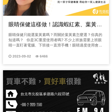
EP13性愛塔羅占卜！田中小萱最愛的姿勢？ft.Mini七十八
思問題，快點選收聽節目！ 二十一、EP21腰痛、骨
星、有背景的政商名流，我們只是有感而說的傳遞者，現
收聽我的節目，讓我帶你開始走一趟聊心後的創造之旅，
糖、高油、高納、低纖維」？難道外食的方便性與健康營
管收縮、循環變差，進而降低局部組織的修復能力，可能
張塔羅牌教學 相信大家對塔羅占卜都不陌生，也很多人
刺、坐骨神經痛怎麼辦？不用打控八控控，讓物理治療師
代人懂得看、懂得吃，卻很少懂得聽！在資訊爆炸的年
先相信你值得更好，你才有可能創造你想要的人生，收聽
養沒辦法兼得嗎？我們今天邀請到了營養師瑄瑄Doris，和
會引發人體受損神經的壓力增加，容易產生發炎，而感受
常常算。但火辣辣的性愛塔羅占卜玩過嗎？居然可以算出
來幫你解析！ 腰痛、骨刺、坐骨神經痛怎麼辦？本集就
代，節目很多、議題很多、選擇很多，但我們每週會用一
創造導師Cherrie的故事，我熱愛分享，我相信我一定能幫
大家分享一下外食者的營養攻略。 EP07影響小朋友長高
到疼痛。 那關於這樣子的狀況到底要向哪一科的醫師尋
兩人性愛合不合！他想和我啪啪啪嗎？ 不知道大家對田
讓物理治療師「阿澤和老鄭」來替各位聽眾們守關，教大
小時時間，在節目裡帶給你們有感的「聲音」與你有感分
助到你。 EP02設定你的理想模樣，並相信「你」能達
的四大要素？ 相信不少父母都會擔心孩子長不高，那到底
求協助呢？這時候我會建議你洽詢「復健科」。根據一項
中、小萱的印象分別是什麼。這集從最初階，兩人的個性
家如何解決坐骨神經痛，讓身體不卡關！讓卡關實驗室持
眼睛保健這樣做！認識蝦紅素、葉黃
享，同時也會給大家我們在錄節目時的一些小技巧，最後
成(前往收聽) 歡迎回到節目燃盡而生，在今天的節目我
孩子在成長的過程中需要注意哪些事情呢？今天普羅拜爾
英國的研究顯示，長期健康不佳、患有關節炎的人在大氣
開始分析，最後進入本節目最重要的主旨「深夜話題」分
續替各位聽眾們解析身體問題！快點選收聽節目！ 二十
用聲音來帶給你一些力量，現在就點選上方播放鍵收聽第
會分成三個部份，分別是「在未來的節目我會分想什麼樣
素、木鱉果等營養，還你一片清晰！
的營養攻略就讓Yuna營養師與健康小資女Julia來分享！
壓力較低、潮濕多風的日子，疼痛發作的可能性會增加
別給人的性幻想、最愛的性姿勢等，話題越來越火辣，越
二、EP22必要會的挑選包包重點，才能避免揹包包造成
眼睛保健只能選葉黃素嗎？而關於葉黃素怎麼選？你真的
一集節目！ 《→EP01節目#求解解#求說說 留言板》 備註
的內容？」、「為什麼我想會分享我的創造之旅呢？」、
EP08懷孕媽咪們的飲食迷思大解析 我們都知道在懷孕時
20%。而針對天氣變濕變冷造成關節痛的原因有很多，較
來越奇怪？抽出的每一張牌都是令人驚呼！非常赤裸裸！
肩膀痠痛！讓物理治療師來幫你解析！ 揹包包都會肩膀
知道嗎？ 你是3C重度使用者嗎? 不少上班族需要上班眼
｜每個禮拜五會在有感筆記更新留言板唷！ 二、Podcast
「若沒有人幫助，我該如何靠自己完成目標？」你也想踏
很常會有一些特殊的飲食偏方，或是很多東西都不能吃，
常見的原因是受到溫度造成血管收縮、低氣壓加重關節組
聽完這集後，已經不知道是會讓大家更了解我們，還是誤
酸痛，如何挑對包，揹對方法，才能讓身體不痠痛？本集
睛一直盯著電腦、下班後一直滑手機！眼睛過度使用會發
怎麼做？經營Podcast如何早早開始變現呢？ 相信這是不
上創造之旅，開啟全新的人生嗎？歡迎點擊上方標題收聽
這是真的嗎？今天普羅拜爾的營養攻略就讓邱邱營養師與
織腫脹、低溫降低關節滑潤度，以及天冷活動量變少導
解我們了。 EP14女生喜歡的性暗示？男孩們別再丟錯球
就讓物理治療師「阿澤和老鄭」來替各位聽眾們守關，教
生什麼事呢? 我們的眼睛為什麼會眼睛酸澀疲勞呢？平常
少聽眾朋友們的問題，很多人會煩惱跟我經營同類型
創造導師Cherrie的節目唷！ EP03那些年我的減重失敗
健康小資女Julia來分享！ EP09解析的眼睛保健秘訣 關
致。 而透過保持身體活動、注意保暖、多喝水、充足睡
了！ 談談哪種性暗示對女生來說很雷，哪種性暗示是女
大家如何解決揹包包所容易造成的傷害，讓身體不卡關，
我們到底該該如何保護眼睛健康？除了葉黃素，還有什麼
Podcast節目的人這麼多，我如何能脫穎而出呢？為什麼
2023-09-02
6466
案例，不管什麼方式，都不如先相信自己(前往收聽) 歡
於眼睛保健產品的選擇，Eunice營養師建議了一些重要的
眠、適度攝取維他命ADEK、按摩拉筋放鬆等大多能緩解
生喜歡的。性暗示做得好，保證性福沒煩惱？第一次見面
收聽卡關實驗室帶各位聽眾們解析身體問題，快點選收聽
保健品呢？就讓具有多項保健食品開發經驗的OKGIRL來
聽眾要聽我的節目呢？跟著我們思考三件事情： (一)找
迎回到燃盡而生，今天的節目中會跟聽眾朋友們聊到那些
建議，今天普羅拜爾的營養攻略就讓Eunice營養師與健康
不適感。若疼痛較嚴重，則可透過止痛藥物、物理儀器治
的性暗示跟已經認識的性暗示，暗示方法大有不同？好的
節目！ 二十三、EP23家長們必要學的挑選小朋友鞋子
解析！ 妳常感覺眼睛疲勞嗎? 常常不小心使用3C太久嗎？
到清晰定位 很多人搞不清楚定位是什麼？其實沒有這麼困
年我的減重失敗案例，並且我發現為什麼我會失敗，當然
主持人Allen來分享！ EP10從眼睛保健研發來解析眼睛狀
療或在曾經受傷過但遲遲無法完全復原的受傷組織施打增
性暗示？是要很舒服的？怎麼聽起來歪歪的(笑)自以為體
重點，才能避免小朋友造成足部傷害！讓物理治療師來幫
閉上眼休息後還是沒有感覺到舒緩嗎？常常有因眼睛充
難，就是如何給予明確的收聽理由是關鍵。 (二)市場獨特
用錯方法是一個重點，但真正的原因是我不相信我自己能
況 上一次節目講到整個護眼試驗的流程，以及大概什麼樣
生製劑等來達到止痛的效果，而復健科的醫師正好能提供
貼的舉動不一定是真的體貼，真的千萬不要亂丟球。 很
你解析！ 一雙好的鞋子不只能幫助寶寶學步和行走，還
血、乾癢、發炎紅腫不舒服的經驗嗎？就讓OK-GIRL來解
性 你在市場上、產業上的獨特性是什麼，能否透過各種角
夠做到，所以我陷入了反覆循環，你也有曾經失敗過嗎？
的情況可以對應哪一種護眼營養素，今天我們要探討更細
這樣子的治療。 有聽眾朋友聽之前節目提到過跑者膝，
多事情都要循序漸進，慢慢的釋出。不要一股腦的被小頭
能保護他們的腳部健康和發育！本集就讓物理治療師「阿
析！ 一、找出眼睛疲勞原因： 首先關於第一點導致眼
度詮釋、灌輸呢？ (三)如何經營生活 你創造了什麼樣的生
你一定要收聽本集節目！讓我們一起創造人生~ EP04在
節的護眼保健，以及Eunice作為一個產品研發專業營養師
不少人也常常跑步，也有類似的狀況，但只要暖身過後這
控制，做出太over的舉動。親密接觸要怎麼碰觸，也是很
澤和老鄭」來替各位聽眾們守關，教大家如何挑選小朋友
睛疲勞的原因，有很多形成原因，如長時間、追劇、打遊
活，聽眾能否複製或延伸？想知道更多Podcast怎麼變現
失敗N次減重後，為什麼又開始我的減重之路呢？帶你理
是怎麼看市售百百種的護眼保健食品！ EP11魚油研發秘
種狀況就會消失，我想詢問這樣我還有需要看復健科嗎？
重要喔！記住不是你想摸就摸，想碰就碰啊啊啊！那女生
鞋子，才不會造成足部傷害，跟著節目讓身體不卡關，收
戲、盯著電腦、滑手機，持續長時間的使用眼睛，且沒有
的資訊嗎？在第二集的節目，我們就會來跟你聊一聊，如
解減重的基礎知識有哪些？(前往收聽) 在Cherrie經歷了
辛，魚油保健品該怎麼挑？ 魚油遇光、遇熱、遇空氣、潮
另外，我想知道暖身該怎麼做才正確？暖身應該要做多久
給你暗示了，也要懂得get到她，不然你的性福可能就要白
聽卡關實驗室幫各位聽眾們解析身體問題，快點選收聽節
足夠的睡眠與休息，就容易導致眼睛視神經損傷及眼睛睫
何讓Podcast節目吸引聽眾固定收聽？請一定要點選旁邊
N次的減重失敗後，照理說應該放棄了吧！那我又為了什
濕都會加速它的變質，所以現在蠻多廠商其實都會在魚油
呢？ →點此收聽節目EP04← 關於運動前暖身到底該怎
白溜走了～ EP15你的約砲小老師上線囉～我要成為約炮
目！ 二十四、EP24想要練出蜜桃臀，先明白什麼是臀
狀肌疲勞，其實在醫學上，長時間注視電子3C產品所引起
收聽唷！ (點此前往收聽節目) 《→EP02節目#求解解#求
麼重新踏上減重之路呢？本集節目會跟你聊我在減重上的
膠囊裡面添加維生素E作為脂溶性的抗氧化劑，如果大家
麼做？ 夏天肌肉、肌腱血液循環會較好也因此不少熱愛跑
王！ft.Nymphoo 這集請來重量級來賓，來賓自我介紹完
肌失憶症！ 今天的節目我們來聊眾多女性的夢想身材蜜
的眼睛疲勞有個特別的症狀名稱，又叫“電腦視覺綜合
說說 留言板》 備註｜每個禮拜五會在有感筆記更新留言
心路歷程！本節目僅供知識參考，更多正確體態管理知
看外包裝成分沒看到的話，可以看一下有沒有生育醇，括
步的朋友們可能會忽略了運動前暖身，甚至把簡單的小
田中跟小萱就被圈粉了。好威好威！先分享多年電愛經驗
桃臀，但妳知道嗎？若妳不幸罹患了臀肌失憶症，那想練