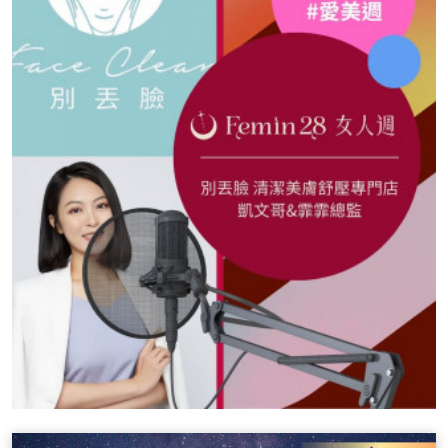
解析，希望能幫助聽眾朋友們在瘦身、雕塑體態的過程，
可，但相對需承擔的責任也大。 4.皇后｜對應金星 愛
是健康不太容易受傷的，那究竟我們會有哪些迷思拆解和
與美的代表，人生就該如同皇后般的充滿自信，並且能享
建議方針呢？請一定要完整收聽以下的節目內容唷！ 瘦身
受週邊的資源，並同時照顧好身邊的親朋好友。 5.皇帝
迷思1｜拉筋好處多，聽說拉筋可調整體態，有效瘦身，
｜對應白羊座 說到皇帝，就是要有一統江山的霸氣！所以
還能瘦蘿蔔腿，比深蹲、跑步更有效！這是真的嗎？ 拉
對問題時，如聖君般的皇帝總能堅定立場，不僅擁有領導
筋主要是關於放鬆和伸展肌肉，騰出關節中的空間，從而
能力，更能帶領周遭的人迎向美好的將來。 6.教皇｜對
增加身體各部位的活動範圍，拉筋能幫助改善身體的靈活
應金牛座 如同金牛座般的固執，對於自己的原則無比堅
性，減少肌肉緊張，並緩解不適感，那其實拉筋的好處真
持，更重視規範、社會道德倫理，也期許自己能成為眾人
的多不勝數，其中包括「緩解肌肉緊張和不適感」拉筋能
的榜樣！ 7.戀人｜對應雙子座 戀愛的感覺真好，因為戀
夠幫助舒緩緊張的肌肉，特別是對於長時間坐著或站立的
愛是最單純喜悅與浪漫感，更期待是受到眾人祝福的！
人來說，這一點很重要，再來還能「改善下半身水腫問
8.戰車｜對應巨蟹座 戰車就是要衝陣殺敵，所以駕駛者的
題」通過拉筋，我們能夠促進淋巴液的流動，有助於減輕
目標非常明確，且勇敢的行動，不會輕易退縮！ 9.力量
下半身水腫問題，最後就是大家在意的「調整姿勢和體
｜對應獅子座 當你擁有肌肉與肩膀，你就能總是處變不驚
態：通過拉筋，我們能夠改善姿勢，減少不正確的身體擺
的迎接挑戰，並且這些挑戰部會讓你乏力，反而給你生生
姿，並減少舒緩關節壓力，以輔助瘦身效果」雖然拉筋不
不息的力量泉源！ 10.隱者｜對應處女座 靜靜地等待充
是瘦身的神奇解決方案，但它有助於增加身體的活動範
實自我，不到合適的能力等級、合適的機緣，你不會輕易
圍，提高運動效能，幫助改善體態。 瘦身迷思2｜減重就
不出山的，但機會總是錯過就沒有，所以掌握當下吧~
能擁有好身材？物理治療告訴你，體態雕塑才是關鍵！
11.命運之輪｜對應木星 人生不如意十有八九，沒有天天
體態雕塑的目標是打造健康的體重，而不是減輕體重，體
在過年的，所以若不幸已成定局，不如就享受著它，順其
態雕塑注重的是塑造身體比例與肌肉狀態，增加肌肉，提
自然吧！ 12.正義｜對應天秤座 天秤座不只是在權衡公
升代謝率，幫助達到健康、均衡的體態，改善身體功能和
平，更能從中理解萬物真理，在年月累積下，更可以去公