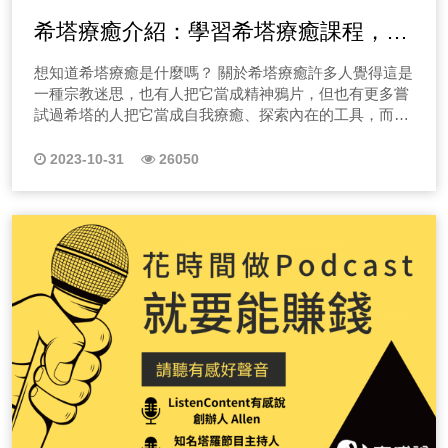
這也是為什麼價格會有差異的原因。 透過專業人士，確
科？】 【#4正確暖身操怎麼做？】 【#5老人骨折後復
本的學校，日本的學校在學習上跟台灣的又有什麼不同？
道症候群出現、該怎麼辦？快點選收聽節目！ 十三、
希塔療癒介紹：學習希塔療癒課程，幫
認需求與目標 而營養師建議在選擇保健食品時，首先要確
健】 【#6女性骨質疏鬆狀況】 【#7駝背整脊有用嗎？】
快來聽聽田中跟小萱留日的有趣故事吧！ 除了學習以外
EP13 不自覺漏尿跟骨盆底肌有關嗎？另外，凱格爾運動
保自己的需求和目標。不同人群與生活習慣有不同的保健
【#8容易貧血怎麼辦？】 【#9中風復健與失智症】 【#10
你找到擺脫困境的療癒方針！
打工的經驗談也是很重要的，分享一下我們去打工時遇到
到底練什麼？ 關於骨盆底肌的問題大解析，本集特別邀
想知道希塔療癒是什麼嗎？ 關於希塔療癒許多人覺得這是
需求，所以要根據自己的健康狀況來挑選。其次要仔細閱
皮拉提斯是什麼？】 【#11皮拉提斯是什麼？】 【#12產
的悲慘的故事。希望我們特別的經驗，可以給還在迷惘不
請到女性專家陳怡同物理治療師，來替各位女性聽眾們解
一種宗教迷思，也有人把它當成精神鴉片，但也有更多嘗
讀產品的標簽和說明，了解產品成分和功效，並查看是否
後可以做皮拉提斯？】 陳小姐平常有在慢跑，但跑完後
知道升學路該怎麼選的學生們，一點小幫助。請相信不論
迷！？快點選收聽節目！ 十四、EP14旅行搭車常用的
試過希塔的人把它當成自我療癒、探索內在的工具，而這
有相關的認證標誌，常見的保健食品認證標誌有「健康食
常覺得膝蓋外側卡卡的，而且隱隱作痛，看了不少醫生都
哪條路，總有一個美好的未來等著你。 EP9試車有多重
U形頸枕，用不對小心落枕帶來的傷害！ 關於U型枕的問
一系列節目，我會向大家展現我是如何透過希塔療癒一步
品」&「專利商標」等。健康食品標誌是需要向衛福部申
開給她消炎止痛，會好一陣子，但開始又跑步後，這樣子
要？除了看大小，當下狀況劇也很重要！ 買車、買鞋前
題大解析，使用U型枕後頸部感到卡卡不舒服嗎？本集就
步的完善自我！ 1.想學習希塔療癒找不到門路嗎？ 希塔透
請的，表示產品符合相關法規和品質標準。而專利商標則
2023-10-31
26050
狀況又會發作，陳小姐是不是看錯醫生，到底該看骨科、
都要先試過，那是不是交往前也該試試合不合...兩個人在
讓物理治療師「阿澤和老鄭」來替各位聽眾們守關，教大
過簡單好學的冥想，讓腦波處於希塔波的狀態，幫助你找
表示產品使用了經過實驗確認的專利原料，這些標誌可以
還是看神經內科呢？ →點此收聽節目EP01← 關於平常
一起除了愛跟價值觀以外，性生活的協調如果對你很重
家如何舒緩疼痛及挑選U型枕，幫助各位聽眾們在旅行時
到問題的源頭，翻轉信念，我個人不會推薦剛接觸希塔就
讓消費者更加放心地選購，我希望大家在購買保健食品時
慢跑後的膝蓋不舒適，這其實是不少有在運動朋友們的小
要，那就勇敢試車吧。 這集除了告訴你，怎樣的車是雷
能順順出門，平安回家，快點選收聽節目！ 十五、
要成為希塔療癒師，而是先讓希塔融入你的生活，真正讓
能更加謹慎和理性，選擇符合自己需求的產品，並多關注
通病，其原因包括膝關節本身發炎、膝關節周圍的肌腱或
王、試車時表現不佳怎麼辦、女生試車時在意的事情之
EP15 旅行搭車常用的U形頸枕，用不對小心落枕帶來的
希塔幫助你達到顯化，再思考是否要成為希塔療癒師！ 2.
品牌的資訊和信譽。保健食品只是輔助食品，健康的生活
韌帶扭傷拉傷、或與膝蓋相連的大腿肌肉緊繃造成等，那
外，還分享試車不是只有單單看大小，其實狀況劇才是大
傷害！ 擔心腿部浮腳筋、藍色蜘蛛網不美觀嗎？上班
希塔療癒有效果嗎？ 希塔療癒的效果在於多次使用，我必
方式和均衡的飲食才是最重要的保健法則，想知道更多營
今天個案的狀況就是我們常聽到的跑者膝，多是膝關節過
考驗。收聽完這集往後試車時，除了觀察先天後天的契合
族、OL生活習慣久坐、翹腳容易得靜脈曲張嗎？減壓襪丹
須誠實地說，一個人的信念累積是從小到大的生活經驗，
養知識，歡迎你持續點選下方標題連結收聽唷！ EP02幼
度使用所導致的。 那關於跑者膝，到底要看哪一科呢？
度外，記得狀況劇不能少！這樣或許可以試出更多不同的
數越大防靜脈曲效果越好嗎？想知道該怎麼預防靜脈曲張
一次就想徹底翻轉，實在不可能！很多個案都是找我做服
兒的飲食與健康如何兼顧？ 近年來隨著營養知識的普及，
這時候 蔡醫師 會建議你洽詢「復健科」跑者膝的正確疾
火花。 EP10告白成功必修課！避開雷點，正中紅心的方
及選擇適合的減壓襪防靜脈曲張嗎？本集就讓物理治療師
務後的當下非常有感，但出了門後，受到過往經驗與外在
不少家長對於幼兒的營養健康越來越重視，那到底小朋友
病名稱是「髂脛束症候群」，髂徑束是位在我們大腿側邊
法！ 還記得第一次被告白的經驗嗎？又或是第一次跟別
「阿澤和老鄭」來替各位聽眾們守關，來替各位聽眾們解
環境影響，又讓能量下降了，因此多次使用才能逐步根除
適合的飲食方針是什麼呢？除了學校的團膳以外，爸媽在
的一個結構，它從側邊骨盆的上緣一直延伸，經過大腿側
人告白的經驗。想要提高告白成功率，快點收聽這一集。
開靜脈曲張的問題，快點選收聽節目！ 十六、EP16懶
負面信念。 因此，讓我透過節目帶給你舒壓且有幫助的希
家又可以如何照護小孩子的飲食健康呢？就讓擁有豐富經
邊一直連接到膝蓋外側。這條髂徑束是由我們部分的臀
教女生如何跟心儀的對象告白，手把手一步一步的教學，
人減肥法，減重瘦身七大迷思問題大解析！ 減肥瘦身是
塔療癒節目，想找人生教練幫你完成目標嗎？人生總是陷
驗的幼兒團膳營養師Yuna來分享，馬上點選上方圖片收聽
肌、大腿側邊與後外側的肌肉以及大腿外側筋膜所組成的
希望大家都能有情人終成眷屬呀！千萬記住告白不能單單
女人們不停地努力的目標，不論再瘦的女人都會希望自己
入失敗的惡性循環嗎？減重總是失敗嗎？你是個無法完成
吧！ EP03長輩的飲食營養迷思有哪些？ 爺爺說吃飯要
一個具有強大韌性的結構，更多保健方針點選上方圖片收
只是直球對決，小小心機必須有。還有許多很雷的告白方
再瘦一點，減肥瘦身可以說是女人一生的事業啊！想知道
目標的人嗎？請一定要完整收聽！ 希塔療癒幫助改變，
看農民曆，農民曆說今天吃這個加那個可能會中毒，真的
聽唷！ 本集情況模擬｜想詢問我的外公年紀約70歲，
法，不藏私的一併讓你們知道，避開這些， 成功率
該如何瘦身嗎？本集就讓物理治療師「阿澤和老鄭」來替