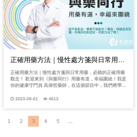
們守關，快點選收聽節目！ 三十二、EP32關節卡卡怎
關知識！ (一)軟裝必學｜顏色搭配 色彩學絕對是軟裝設
驗&維修報告 4.有沒有標明車況不符多久內原價購回
睛內的自由基過氧化物，也有利於放鬆眼睛睫狀肌、保護
的！ (三)Podcast比起推銷，更重要的是交朋友 如何建立
知道大家有沒有認識一類的人，看似平凡無奇，但卻總是
不會變成骨質疏鬆？有什麼方式做補救及預防嗎？ →點
麼辦？保建品開發專家okgirl來闖關，告訴你什麼是UC-
計的重要一環。顏色可以給人帶來不同的情感體驗，因
三、小心陷阱！二手車合約詐騙案例 曾經聽過的買A車
眼睛視網膜微血管及增加視血循環流量。 另外，多攝取
與聽眾的信任關係，Podcast就像一對一聊天，真誠真心
能達成目標，做到自己想做的事情，做什麼都得心應手、
此收聽節目EP06← 女性骨質容易流失，快聽蔡醫師怎麼
II！ UC-II是近年來備受關注的保健品成分，特別是在關
此，在選擇顏色時需要考慮整個房間的風格和主題，以及
交B車？貸款糾紛？以我們曾經處理過的案例來說，有位
綠色蔬菜及，能獲取充足的葉黃素、玉米黃素、花青素及
地分享，解決客戶難題，促使聽眾跟你互動，讓你能幫助
心想事成！你也想成為這樣子的人嗎？那你一定要點選標
看？ 女性停經以後因身體缺乏雌激素，骨質會快速流失，
節保健領域，到底UC-II是什麼、如何選擇適合的UC-II產
房間的功能和空間大小等因素。通常情況下，房間的牆壁
我們曾經協助處理糾紛的客戶以為自己實際買車的金額是
維生素E等保護眼睛營養素，或直接補充葉黃素等保護眼
他解決困難，這才是建立關係的關鍵所在，有了這層關
題收聽本集節目，讓我用希塔療癒的顯化豐盛，教你如何
而女性普遍比男性長壽，受到骨質疏鬆的影響就更為嚴
品以及UC-II的應用領域是什麼？本集邀請保建品開發專家
顏色應選擇比較中性的顏色，而軟裝飾品則可以選擇一些
三十多萬，但最後貸款算下來居然高達五十多萬，其實車
睛須要的營養素，才能發揮眼睛保健功效。藍莓與黑豆等
係，要成交並不難！ (四)Podcast只能線上2C嗎？不能2B
心想事成！ EP13總遇到劈腿？希塔療癒探究前世今生
重，因此，骨質疏鬆已經成為停經婦女最重要的健康課
okgirl苑羽，馬上就讓物理治療師「阿澤和老鄭」來替各位
鮮豔或明亮的顏色，以增添生氣和活力。 (二)軟裝必學
商不只在車況上要透明，在協助消費者簽約也是要誠信！
蔬果含有花青素的保健功效，能減輕3C重度工作者的眼睛
很多人會覺得錄節目就要有流量啊！沒流量代表沒效益，
劈腿、被劈腿總是在感情中談不盡的問題，這次的個案分
題。建議女性接近停經年紀最好定期做骨質密度篩檢，如
聽眾們守關，快點選收聽節目！ 三十三、EP33跑步出
｜紋理觀感 也是軟裝設計的重要一環。不同的紋理可以給
切記！購買二手中古車前仔細閱讀二手車買賣契約內容
疲勞、提高夜間視力。此外，含有維他命C，可增加眼睛
但節目建立初期是很難獲得流量的，因此如何把知識內容
享比較特別，我們透過造物主的指引，從個案的歷史層中
果發現骨量開始不足，強烈建議每2～3年要追蹤一次，顧
現「跑者膝」該怎麼辦？ 物理治療師教你，馬上舒緩的特
人帶來不同的感受，例如棉質和羊毛的材質會讓人感到柔
至關重要，千萬別被價格話術。 四、購買二手進口車推
微血管韌性與修護眼睛細胞，更能降低白內障的風險，預
的使用更多元化很重要，例如實體店面播放、商品DM
去探究，為什麼他對於不忠誠的情緒波動如此的大！想瞭
好骨本，那酒跟咖啡真的容易導致骨質疏鬆嗎？請點選收
殊跑法！ 近年路跑盛行，但是參加一個馬拉松可能快完
軟舒適，而皮革和亞麻的材質則會讓人感到更為高雅。在
薦原因？ 新車落地後打八折，另外，推薦選購二手車的
防老年黃斑部病變的發生及視力退化。 三、營養品/保
等，那2B的創業者適合經營Podcast嗎？想知道更多資
解更多希塔療愈資訊嗎？請一定要完整收聽我們的節目唷
聽唷！ 本次案例為科技業工程師，習慣背著筆電，隨時
正確用藥方法｜慢性處方箋與日常用
賽了，這個時候跑者膝發作開始痛起來了，究竟要怎麼做
選擇紋理時，需要考慮整個房間的風格和主題，以及各種
原因除了經濟考量之外，車型的選擇上也較多，並且許多
健品補充，應該怎麼做？葉黃素該如何選擇 OK GIRL就
訊。 (點此前往收聽節目) 《→EP05節目#求解解#求說說
~ EP14如何成為希塔療癒師，跟著Cherrie吧！ 近期不
On call工作，長時間的緊盯電腦造成姿勢不良，再加上習
呢？本集就讓物理治療師「阿澤和老鄭」來替各位聽眾們
材質的搭配，以達到和諧統一的效果。 (三)軟裝必學｜
新車上市後仍有硬體需排解問題，二手車在選購上可以查
藥，必聽的正確用藥觀念！
針對剛剛提到食物中的葉黃素、玉米黃素與蝦紅素來做解
留言板》 備註｜每個禮拜五會在有感筆記更新留言板唷！
少朋友私訊問Cherrie，如何成為一位希塔療癒師，我需要
慣性駝背，近幾年下來不僅是肩頸僵硬、腰痠背痛，也發
守關，快點選收聽節目！ 三十四、EP34護腰、護膝、
正確用藥方法｜慢性處方箋與日常用藥，必聽的正確用藥
物體形狀 這也是軟裝設計的重要一環。不同的形狀可以給
詢的資料較多，特別對於新手更具保障。 那很多人會考
析！相信聽眾朋友們多少有聽過吃葉黃素可以保護眼睛而
六、從Podcast自媒體創業容易嗎？ 你也想成為下一個理
什麼樣的特質呢？剛好Cherrie最近通過了希塔總部的導師
現背越來越駝，根本挺不起來，聽說整脊可以矯正駝背跟
護具要怎麼使用，錯誤使用更傷身！ 護腰、護膝、護具
觀念！ 歡迎來到《與藥同行》用藥有道，幸福圍繞！我是
房間帶來不同的視覺效果，例如圓形的家具可以使房間顯
量到二手中古車維修費，那選擇車商上則是要選擇經營夠
有益眼睛健康「保護眼睛」真的要交給葉黃素、玉米黃素
科或愛莉莎莎嗎？從自媒體開始創業到底是容易還是困難
班培訓，就讓我來分享成為希塔療癒師後與希塔導師的差
姿勢不良，我該整脊嗎？還有什麼方式可以做補救嗎？
要怎麼使用，錯誤使用更傷身！到底要如何正確地使用這
你的健康守門員 高偉哲藥師，在這個節目中，我們將帶你
得更加柔和和溫馨，而方形的家具則可以讓房間顯得更加
久，且業界誠信較高的二手車商，對我們來說做生意不在
與蝦紅素來解決，但不是吃任何品牌的葉黃素、玉米黃素
呢？你可能認為自媒體創業成本較低，但真的低嗎？另
異在哪裡？另外，在這個過程中我有什麼改變呢？請一定
→點此收聽節目EP07← 關於駝背如何改善呢？ 現代人
些護具？以及何時應該停止使用它們？本集就讓物理治療
深入探討各種藥物和健康相關的話題，並邀請專業的藥
穩重和大氣。在選擇形狀時，需要考慮整個房間的風格和
於單次的暴利，而是客戶的長久維繫，像我們不少客戶都
與蝦紅素，就一定會有眼睛的保健功效唷！ 市面上常見
外，自媒體創業該怎麼做？我們會給你以下建議：
要收聽我們的節目唷！ EP15希塔療癒上七冥想是哪七
坐姿或站姿常不正確，臉近距離貼著螢幕工作或回家時放
師「阿澤和老鄭」來替各位聽眾們守關，快點選收聽節
師、醫生和醫學專家們一同加入對話，以輕鬆、易懂的方
主題，以及家具的功能和空間大小等因素。 (四)軟裝必
2023-09-01
4613
會在購車後，開個幾年再以車換車，在折舊上也不會過於
的保護眼睛相關疾病的葉黃素複方保健產品百百種，應該
(一)Podcast自媒體創業前期難有收入 你有想過當你半年
界？ 還記得第十集的上七冥想引導嗎？不少聽眾朋友們
鬆癱坐沙發。人體主樑就是脊椎骨，而很多人會認為駝背
目！ 三十五、EP35該怎麼辦？一到秋冬肩膀關節、肌
式向你介紹藥物和藥物治療方案，探討它們對你健康的影
學｜光影設計 最後，光線也是軟裝設計的重要一環。不同
心疼。 若車況佳，一般車齡15年以上才會有大筆維修
如何選擇？葉黃素是脂溶性類胡蘿蔔素抗氧化物，葉黃素
內沒有收入會是一件多可怕的事情嗎？另外，當你開始有
在收聽完節目後反應給Cherrie「安定、好睡、精神更好等
都是姿勢不良造成，其實另一原因是背部肌肉不足，變得
肉就疼痛，你可能罹患肌腱炎！ 一到秋冬換節，就感到
響。 一、台灣常見用藥有哪些？ 首先，高藥師會帶聽
的光線可以給房間帶來不同的氛圍和效果，例如自然光可
費，買二手車還有5-6年的使用期限。以上就是在購買進
和玉米黃素都是眼睛視網膜黃斑部的重要抗氧化、抗藍光
一點收入時卻不穩定時，為了維持頻道品質，你是否有勇
回饋」感謝大家對Cherrie的支持，那上七冥想不只有這些
鬆弛、無力，脊椎向後拱起，而有了駝背的問題。當脊椎
肩膀關節疼痛嗎？有可能是罹患肌腱炎哦！該怎麼舒緩和
眾朋友們深入探討各種常見藥物，比如感冒藥、止痛藥、
以讓房間顯得更加明亮和通透，而柔和的燈光則可以讓房
口二手車前你需要有的基礎觀念，你也迫不及待想要擁有
的營養成分。 1.游離型葉黃素介紹 葉黃素可分為兩型結
氣全心投入呢？仔細評估利弊，絕對是你在用自媒體創業
好處唷！今天這一集節目，就讓我來逐步解析上七冥想，
1
2
3
4
5
…
排列有歪曲或扭轉的情況時，反而覺得翹腳或歪著坐比較
預防呢？本集就讓物理治療師「阿澤和老鄭」來替各位聽
抗生素等，並介紹它們的作用機制、使用方法和適用病
間顯得加溫馨和浪漫。在進行軟裝設計時，需要考慮光源
自己的進口車嗎？歡迎你持續收聽我們的節目，或直接到
構物，就是游離型葉黃素與酯化型葉黃素，金盞花含天然
是否成功關鍵！ (二)從Podcast自媒體創業該注意事項 大
有哪七界，每一界代表什麼呢？ EP16小朋友也能做希塔
舒服，也因此出現姿勢不良的狀況，駝背跟姿勢不良的主
眾們守關，快點選收聽節目！ 三十六、EP36秋冬一到
症，讓大家輕鬆了解這些藥物是如何幫助健康。其次，高
的位置和亮度，以及不同燈具的風格和效果。此外，窗戶
台北市北投區承德路六段505號 來明龍汽車賞車，讓最透
酯化型葉黃素，而綠色蔬菜含天然游離型葉黃素，現在市
家一定要去設定前中後目標是什麼？前期要做出什麼樣的
療癒嗎？女性創業家的事業與家庭療癒之路 小朋友也能
因可以歸類以下兩種： 1.姿勢性駝背： 長期姿勢不良，
手肘肌腱炎就疼痛、如何拯救網球肘、高爾夫球肘，遠離
藥師會跟大家聊聊藥物的副作用和可能不良反應，以及不