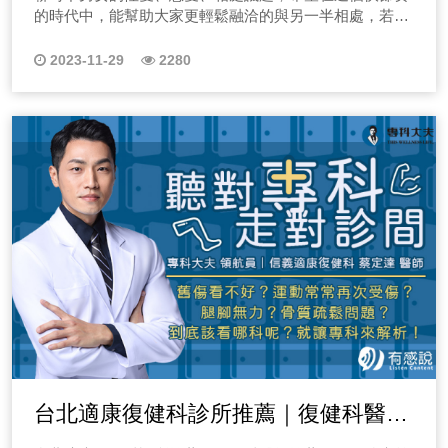
的時代中，能幫助大家更輕鬆融洽的與另一半相處，若您
「蜘蛛人跳上跳下，假如膝蓋十字韌帶受傷了該如何復
選香解決你的問題哦！ ◆適合女性上班族腳部放鬆的精
在以下五點有超過一點點的困擾，請一定要每一集都完整
健？」 另外，十字韌帶受傷了運動能力真的會下滑嗎？蜘
油配方 適合女性上班族腳部的放鬆精油！腿部水腫怎麼
收聽唷！備註-有些集數一定要到其它Podcast平台才追蹤
蛛人的運動能力還能回到以前全盛時期嗎？ (四)卡關告
2023-11-29
2280
辦？今天我們要來分享的這個故事個案，她是一位生機食
的到唷！ 1.總找不到另一半嗎？講沒兩句話就NG？ 2.每
解室「常常穿增高墊，腳會壞掉嗎？」 那增高墊的材質要
品門市的店長，因為工作的性質，她長時間需要站著，導
段感情，總是不超過半年就分手嗎？ 3.已經和另一半，話
怎麼選擇呢？若增高墊穿太久或是穿錯方式，會帶給腳
致腳部非常的緊蹦，那精油可以如何協助呢？請聽！ ◆
不投機三句多了嗎？ 4.除了熱水外，不知如何關心那個她
踝、腳底板什麼樣的傷害呢？ 二、EP02關於足底筋膜炎
適合感冒時幫助緩解不適的精油配方 感冒時也能使用精油
嗎？ 5.總是找不到，跟你/妳性很合的對象嗎？ 6.總覺另
該如何緩解呢？ 1.足底筋膜炎好發季節？ 台灣秋冬季多
嗎？今天要分享的故事是感冒，這大概是所有家庭都可能
一半，在床上無法滿足妳/你嗎？ 警告：本節目未成年請
是足底筋膜炎的好發季節，相信不少足底筋膜炎患者一早
遇到的狀況了，我的許多個案也是，在感冒時個案會問
勿收聽，若您是衛道人士也請勿收聽本節目！ 【主持人介
起床後下床的第一步，常常感到腳底板有刺痛的狀況吧！
我，怎麽用精油來協助，縮短感冒的時間，緩解感冒症狀
紹】 一位是本職為情趣用品業務的田中。白天在公司與各
那我們該如何緩解呢？足底筋膜炎問題真的出現在腳底板
的不舒服，你也有這種煩惱嗎？歡迎點選收聽！ ◆適合
類情趣用品為舞，晚上到酒吧收集各種情愛故事，並且充
嗎？請一定要點選上方圖片收聽本集節目唷！ 2.足體筋膜
頭皮不適的精油配方 這次個案一直有頭皮出油跟掉頭皮屑
當各位的擺渡人。另一位是本職為酒品經銷業務的小萱。
炎緩解小方針： 先翹起二郎腿，再用手握拳，由上而下的
的困擾，所以來找我做諮詢。關於使用精油來做頭皮保
白天夜晚都在喝，血液已經過重組，是酒精組成的。由兩
去敲擊小腿肚的肌肉，反覆換邊，就能讓小腿肚的肌肉與
健，我們常聽到把精油加進洗髮精來洗頭髮，這是最簡單
位主持人一同帶領大家聊聊現代人的「性」與「愛」。
筋膜放鬆，進而降低對足底筋膜的拉扯！更多詳情還不點
的一種方式，不過呢，我分享給他的是一種在芳療裡保健
EP01這就是一個聊色的節目？ 我們來聊聊演出來的性高
擊收聽嗎？ 三、EP03關於五十肩該如何緩解呢？ 五
頭皮更有感的方法，點選收聽囉！ ◆適合腸胃不適的精
潮，你知道嗎？僅有40%的女性真的有在性行為中達到高
十肩手臂一舉就痛，手臂酸痛，肩頸痠、該如何治療和緩
油配方 今天要分享的故事呢，是一位在證卷業服務的證卷
潮嗎？你知道，其實男生在性行為過程也是會演戲的嗎？
解？現代人工作勞碌，發病的年齡層有逐漸下降的情形，
營業員，因為他的工作關係，時間上很緊繃，用餐時間很
天知道地知道，就是你不知道。本節目由兩位日本海歸女
年輕人也可能會出現五十肩的症狀喔！相信不少五十肩患
不固定，而且壓力很大， 她一直有胃痛及胃脹氣的問題，
子來分享各種性愛學，讓聊色不再只是檯面下的事，那這
者常常感到困擾吧！那我們該如何緩解呢？請一定要點選
也看過醫生，並沒有看到胃部有重大的問題，雖然醫生有
台北適康復健科診所推薦｜復健科醫師
一系列節目不覺得有點違背世間正義，對我們來說良好性
收聽本集節目唷！！ 四、EP04骨盆前傾如何判定，傻
開藥，可是一直時好時壞，她透過介紹來找我諮詢，問到
愛也是一種身心健康，因此，別在被謎片給誤導了！馬上
傻分不清？ 身材前凸後翹，以為自己只是正常的凸肚跟
推薦｜復健治療必聽！
可以怎麽使用精油來協助緩解她消化道不舒服的問題。