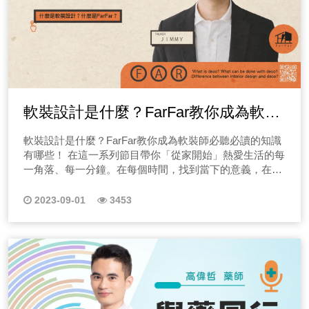
文化傳承的精神，這就是一種理念！ (二)Podcast節目的
想法是否跟她的童年經歷有關呢？讓我們一起來探討！
健科醫師什麼方式可以協助她快速修復嗎？另外，有需要
大家如何擺脫練腹肌會變矮的迷思還有可能性，讓我們的
是有很大差距，我自己認為敢買雙B的朋友基本上有一定
閉目養神休息來放鬆眼壓，不過，比起閉眼休息，就是記
短中長期目標？ Podcast頻道不適且戰且走，想到什麼錄
EP08情人眼裡出西施，用電影聊聊希塔療癒 這一集
做什麼保健食品或營養品的補充嗎？如果有需要補充品又
身體不卡關，快點選收聽節目！ 二十九、EP29挑選鞋
的經濟能力與價格認知，那我們節目就不講貸款壓力太大
得每用眼30分鐘，就將目光由近處看向遠處2、3公尺，再
什麼會讓節目雜亂無章，因此設定目標很重要！短期目標
Cherrie將舉一部電影的故事來帶大家更認識希塔唷！情人
該怎麼選呢？ →點此收聽節目EP05← 若懷疑骨質密度
墊免煩惱，聽聽物理治療師和客製化鞋墊品牌Overnice怎
過不去的車主類型，而是產生合約糾紛，或是買到問題車
將目光移回，來回20-30次，就能有效放鬆眼睛睫狀肌，
是什麼？如何執行？另外中長期目標是什麼？在節目開始
眼裡出西施，相信不少人都聽過這部愛情喜劇片吧！這一
有問題，該到哪裡看診呢？ 骨科、復健科、婦產科、新陳
麼說！ 許多人認為穿鞋時，如果尺寸不合時，只要使用
款！ 一、當心套路！二手進口車價格問題比較 相信不
舒緩眼睛疲勞，這個簡單有效的眼睛放鬆操！ 1.眼睛保
錄製時建議先寫好企劃！ (三)Podcast如何啟動聽眾行
部電影中，男女主的角色飾演，就完整了詮釋希塔療癒中
代謝科或家醫科等，都可接受骨質密度檢測而當骨質密度
軟鞋墊可以改善問題，但是足底筋膜、扁平足、高弓足或
只是老闆們，不少年輕人們都有台雙B夢，但網路上的雙B
健｜葉黃素 建議每日蔬果攝取3份蔬菜、2份水果以上，對
動？ 每集節目有沒有一個行動，希望聽眾去執行呢？這可
最常講的信念累積與改變，那想知道這部片在聊什麼嗎？
T值小於-1時，表示已經處於骨質流失、甚至有骨質疏鬆
是兩腳的足弓不同，到底要怎麼解決這個問題？！本集邀
購車慘痛案例時在太多了，像是買到事故車、買到調表
眼睛好的營養素大概有這幾種，類胡蘿蔔素(葉黃素、玉米
以是歡迎他們繼續追蹤你，也可以讓他們嘗試實踐你分享
又能帶給我們什麼啟發呢？歡迎收聽本集節目！
的狀態。 建議老人家要開始額外補充鈣質及維生素D，
請到「客製化鞋墊品牌Overnice的執行長Wayne」和物理
車，甚至被合約詐騙都有可能發生，而這些問題在當下購
黃質) 眼睛黃斑部重要的營養之一，保護眼睛抗藍光，由
的內容，並且邀請他們回應，想知道更多Podcast錄製秘
EP09Cherrie希塔療癒案例與人生經驗談，能怎麼幫上個
較嚴重的還需要搭配藥物協助，另外提醒運動可增加骨密
治療師「阿澤和老鄭」教大家如何挑鞋墊，讓身體不卡
軟裝設計是什麼？FarFar教你成為軟裝
車時，消費者很常容易被對雙B夢的憧憬而忽視！ 那在
於人體無法自行製造葉黃素，必須經由飲食中攝取，菠
訣嗎？請一定要點選旁邊收聽唷！ (點此前往收聽節目)
案忙？ 本集Cherrie邀請到了我的第一個個案來聊一聊當
度，增強肌力，改善平衡功能，減少跌倒和骨折，因此，
關，來替各位聽眾們解析問題！快點選收聽節目！ 三
買車時特別是二手進口車時，我們該注意什麼事項呢？一
菜、芥菜、花椰菜、甘藍菜、玉米、枸杞、蛋黃、南瓜含
師必聽必讀的知識有哪些！
《→EP04節目#求解解#求說說 留言板》 備註｜每個禮拜
初為什麼會給我算希塔呢？在我還是菜鳥、新手希塔療癒
若有骨質流失或骨質疏鬆的患者，建議您可以來適康復健
十、EP30卡關告解室、睡醒手拉傷、久坐肩項頸腰痛、
軟裝設計是什麼？FarFar教你成為軟裝師必聽必讀的知識
開始我以最常見的2015年的賓士C300車款來做案例，明
有β胡蘿蔔素及葉黃素！ 2.眼睛保健｜花青素 天然的抗
五會在有感筆記更新留言板唷！ 五、Podcast還可以怎麼
師的時候，另外我幫上了她什麼忙呢？歡迎點選上方連結
科，透過我們復健科醫師及治療師的協助來為您量身訂做
指甲外翻、生活卡關，聽聽物理治療師來解析！ 現在許
有哪些！ ​​在這一系列節目帶你「從家開始」熱愛生活的每
明該賣100-200萬區間，為什麼網路上只賣70萬？這很可
氧化劑，提高視覺敏銳度，像是茄子、藍莓、葡萄，只要
幫助創業者賺錢？ 在第五集節目我們來聊聊Podcast還有
收聽本集節目，或許在節目中我也能帶給你一些不同的人
適當的運動。 針對停經後婦女應該依照其體適能選擇適
多人的生活中都需要長時間的久坐，例如辦公室工作人
一角落、每一分鐘。在每個時間，找到當下的意義，在每
能就是常聽到的現場沒有車，再洗你去看別台車！另外，
是紅、紫、紫紅、藍色和黑色等莓果、蔬菜及水果，都含
沒有更多變現的方式，除了做節目吸引聽眾流量，創造導
生啟發！ EP10Cherrie帶你進行希塔療癒的上七冥想
合運動量，體能佳者可從事較大運動量，如有氧運動、體
員，行政助理等，這一類的久坐上班族，因為久坐可能導
個空間，找到眷戀的感覺，不管你是老屋族、租屋族、想
還有什麼可能性呢？ 1.事故車判斷，通常會檢查哪些地
有豐富的花青素，其中又以莓果類含有特別高量的花青素
購可能性，還可以怎麼做呢？想要把Podcast效益擴到最
吧！ 上七冥想可以幫助你快速的將意識、情緒回歸平
操、啞鈴操等，或適量荷重運動和肌力訓練，但若有其他
致肌肉僵硬、脊椎不適，以及其他身體不適，生活卡關、
轉型的室內設計師、未來的軟裝師、有商業空間設計需求
方？請完整收聽節目唷！ 2.車子不在現場，引誘你看其他
2023-09-01
3453
哦！ 3.眼睛保健｜蝦紅素 強效抗氧化劑清除自由基，強
大，要有這四大觀念： (一)Podcast廣告置入與媒體傳遞
靜，感受大地、宇宙、造物主的能量，用最真實的感知力
內科疾病，應適量調整運動量。而對於老年人，因考量老
身體卡關，讓物理治療師來替各位聽眾們解析問題！快點
的老闆們或者與同樣熱愛空間美學的你！ 一、成為軟裝
車輛？請完整收聽節目唷！ 3.需要大修車、調表車怎麼去
化血液循環和幫助睫狀肌放鬆，像是鮭魚、蝦、蟹等都含
的差異性 把品牌資訊放在別人的節目中叫廣告置入，內容
從信念開始翻轉自我，若你現在處於焦急、煩躁、猶豫、
年人的心肺功能和肌力較衰退，平衡功能和協調度較差，
選收聽節目！ 三十一、EP31想瘦身、訓練身體協調、
師必聽必讀1｜軟裝設計是什麼？ 近年來，台灣的軟裝
看？請完整收聽節目唷！ 二、購車必看！二手車賞車注
有唷！ 4.眼睛保健｜DHA 維持視網膜健康、改善乾眼
操作上以推薦為主，而放在自己的頻道，也就是自媒體操
難入睡的狀態，歡迎你收聽本集節目唷！ EP11希塔療癒
運動時不宜從事速度較快或碰撞運動，以防跌倒和骨折，
不可錯過的圓網球！聽聽看，圓網球運動是什麼？ 圓網
產業蓬勃發展，越來越多的消費者開始關注室內裝修和設
意事項 其實從剛剛的案例來看，車商是否透明真的很重
症，可從秋刀魚、鯖魚、堅果攝取。 維生素A、維生素
作，主要內容設計在於分享價值，如何幫助聽眾解決問
也可以做寵物溝通嗎？ 寵物溝通是近年來愛寵的朋友們
若合併其他疾病時更應謹慎。 女性業務，工作上壓力
球運動是一項充滿活力和樂趣的新興運動，跟網球大大不
計，並且願意為其投資。但你對於軟裝設計這個產業和軟
要，那有些問題不是用眼睛看就能看出來的，接下來節目
C、維生素E，魚肝、豬肝等肝臟類食物都含有維生素A，
題，改善生活！ (二)Podcast導流和導購，中間還有什麼
非常熱烈的話題，那你知道希塔療癒也可以做寵物溝通
大，每天早上必備一杯咖啡才能開始工作，而且常常要與
同，好上手，規則簡單，圓網球運動還能訓練身體的協調
裝師的職業瞭解多少？本集邀請到DO UP Décor Planner
的第二段落我就會來跟大家分享，現場賞車時要注意什麼
可降低罹患夜盲症或乾眼症的風險，以保護眼睛健康。
流程 大家要分清楚不是有導流，就會創造銷售，消費者在
嗎？甚至，我們這次的個案是來做寵物靈魂溝通，那
國內外客戶應酬，喝酒的機會很平常，美酒加咖啡已是我
反應和靈活度、還能瘦身哦！本集邀請「台灣圓網協會 理
的創辦人兼軟裝設計師-培培，以及《FARFAR
事情呢？ 1.不要熱車試車，起步加速有無嚴重頓挫感 2.
攝取蝦類、藻類、鮭魚等含蝦紅素，也是屬於類胡蘿蔔
網路上購物的考慮流程會越來越複雜，Podcast頻道屬於
Cherrie與希塔療癒是如何幫上個案的忙呢？請一定要收聽
生活中兩樣最常接觸的，開始時覺得稀鬆平常，後來公司
事長 彭建皓」和物理治療師「阿澤和老鄭」來替各位聽眾
CAMPUS》創辦人JIMMY，一起來聊聊，關於軟裝的相
試車時不要開音樂，聽聽引擎有無異音 3.有沒有GOO檢
素，蝦紅素為地表上最強效的天然抗氧化作用，可清除眼
背景收聽，因此導流的機率是小的，但導購的機率是大
本集節目唷！ EP12希塔療癒顯化豐盛幫你心想事成 不
自費體檢報告，我的骨密度偏低，骨量缺少還有救嗎？會