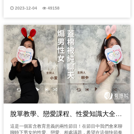
療師，來分享當遇見身體的卡關問題，我們該怎麼辦！？
油，可以輔助孩子們的睡眠品質。我提供這些配方給我的
對於明天總覺得無助嗎？點選上方圖片收聽，一起進行溫
卡關實驗室是由「動晰物理治療所」的兩位物理治療師
個案，他們實際使用之後的反饋都是很好的。孩子們在讀
2023-12-04
49158
暖支持感冥想練習！ 睡覺時總是覺得身體緊繃，無法真
「阿澤&老鄭」共同主持的節目，希望在節目中分享我們
書時專注力提高了，情緒也更鎮定安定。在睡眠方面，睡
正放鬆，總覺得腦神經持續發熱嗎？歡迎你點選上方圖
常見的身體問題發生原因，並聊聊網路上的解決方針真的
眠品質也相對更好了。 芳療選香師Lily再次強調使用精油
片，收聽Ivy老師的冥想練習，讓老師帶著你逐步放鬆你身
有幫助嗎？以他們從業角度來看到底怎麼做才正確呢？你
時要注意安全性，每個配方並不是適用於所有個案。若有
體的每一分每一寸。 有時候我們就覺得自己正在失眠，
的身體動不動就卡卡嗎？請一定要收聽卡關實驗室唷！
原生疾病或正在服用藥物，要先諮詢醫生意見，芳香療法
因此新增了非常非常多的不必要焦慮，導致我們越來越困
一、EP01深蹲怎麼做？脊椎側彎問題、十字韌帶受傷怎
是輔助性的協助，絕對不能完全取代正統醫學，想知道更
難入睡，因此快點選上方圖片跟著老師一同冥想，讓自己
麼辦？ 這一系列節目會分成幾個單元「卡關健新聞、卡關
多精油運用案例嗎？歡迎妳持續鎖定我的節目唷！ ◆夏
忘卻失眠的焦慮，安然入睡！ 有時候覺得你的人生不是
實驗室、超級英雄治療所、卡關告解室」等單元，第一集
季戶外必知的防蚊精油配方 這一集節目我們來分享“夏天
自己的嗎？在夜深人靜時，特別容易產生這種想法，而當
的節目中(點選上方播放鍵收聽)，兩位物理治療師會來討
芳療精油配方”夏季是享受戶外活動的好時光，但也伴隨著
你有這些想法，會讓你經年累月的壓力持續積累，沒有出
論青少年和上班族脊椎側彎問題，並在超級英雄治療所中
一些令人苦惱的小問題，例如蚊蟲叮咬發癢，或因為太陽
口，自然你無法放掉焦慮，無法讓身體放鬆，無法好好投
會來聊聊「假如蜘蛛人膝蓋十字韌帶受傷該怎麼辦？」等
太大溫度太高，引起泛紅等問題，那該怎麼辦呢？請點選
入睡眠，迎接全新的一天，因此點選上方圖片，跟著老師
問題，還有在卡關告解室會跟大家聊聊常穿增高墊會有什
收聽！ ◆上班族緊繃紓壓的精油配方 這集要分享的主題
一起透過信息時間軸冥想法，讓你認同自己的時間與人
麼傷害呢？你也有這些問題嗎？請一定要點選上方播放鍵
是“上班族的芳療精油配方”在現代都市生活中，上班族面
生！ 若您處於失眠狀態，想知道更多時間點的入睡方針，
收聽，EP01節目概述如下： (一)健新聞議題「好深蹲
臨著長時間久坐辦公，高強度工作帶來的壓力，這些都可
歡迎你點選下方其他節目圖片收聽唷！引導製作ING~
救一生，壞深蹲看醫生」 關於台北市長蔣萬安提出深蹲二
能影響身體和心理健康問題。那該怎麼辦呢？請點選收
十下換一次公車免費搭乘，鼓勵市民運動真的很棒！但到
聽！ ◆適合職場媽媽的精油配方 今天要分享關於女性的
底深蹲時該注意哪些事情，才能確保不會受傷呢？ (二)
故事，女性朋友們常常要兼顧工作和家庭之間，相當的辛
脫單教學、戀愛課程、性愛知識大全｜
卡關實驗室「小明肩膀歪一邊，是不是有脊椎側彎問題
苦，尤其是當了媽媽之後，一方面被家庭束縛，一方面要
呢？」 另外，小明的阿姨也有脊椎側彎的問題，越來越不
打拼工作，特別容易感到身心上的疲憊，生活上壓抑和緊
讓健全的兩性關係溫暖你的身心靈！
這是一個富含教育意義的兩性節目！在節目中我們會來聊
能夠久站，關於成年人的脊椎側彎，到底該注意什麼事情
繃，如果想要舒緩這些疲憊的壓力和緊繃感，想走出完全
聊時下男女的性愛、戀愛、相處議題，希望在這個快節奏
呢？真的有需要進行物理治療嗎？ (三)超級英雄治療所
不一樣的道路，請妳現在就跟著芳療選香師LILY，一起用