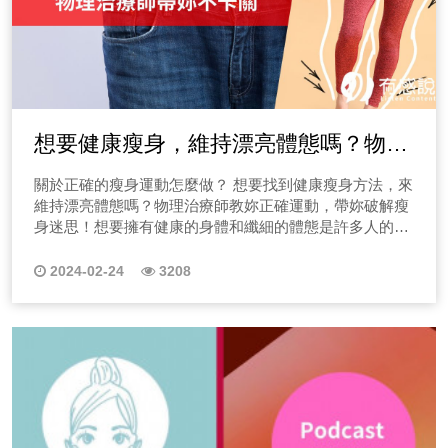
歲，抱歉我也不算！再來愈到冥頑不靈的個案，我也不喜
歡算(為了生活我得忍耐)，但我講話會稍微難聽就是了。
那塔羅師的禁忌還有什麼呢？除了一些基本儀式，心不靜
的時候，我也不會逼自己算牌的，用心感受！你才能進入
個案的世界中~ 塔羅牌能速成嗎？有七十八張欸！ 超多
人問Minnie這個問題，我根本白眼翻到後腦去，任何一項
想要健康瘦身，維持漂亮體態嗎？物理
專業都沒有速成，更何況塔羅牌有七十八張，光記住牌義
就得花好一陣子功夫，更何況妳要去理解塔羅的文化，每
治療師教妳正確瘦身運動方法，帶妳破
關於正確的瘦身運動怎麼做？ 想要找到健康瘦身方法，來
一張牌的運用方針。 並且這些都要用個案的故事去堆疊
解瘦身迷思！
維持漂亮體態嗎？物理治療師教妳正確運動，帶妳破解瘦
出來的，每一次算牌，就像讀一本書，多過了一種人生！
身迷思！想要擁有健康的身體和纖細的體態是許多人的夢
好了不多說，讓我們繼續看節目簡介！ 什麼是大阿爾克
想。然而，市面上充斥著各種瘦身方法和產品，是否有點
那牌？ 大阿爾克那牌又稱為大秘儀牌，包含了22張大
讓人不知所措呢？而網路上充斥各式各樣的訓練方針，導
牌，其中包含了以下22張牌，讓Minnie老師做個簡單介
2024-02-24
3208
致很多人會有錯誤的訓練方式，輕則體態雕塑失敗，重責
紹，想要詳細瞭解的話，點選下方藍標即可收聽唷！ 1.
導致身體受傷，就要來復健科或物理治療所看診了！ 除
愚者牌｜對應天王星 愚者象徵著活在當下，不受拘束，常
了，不少訓練方式有錯誤以外，也有很多網友們會非常推
給人初生之犢不畏虎的感覺，但也因為太過於理想主義，
崇網美、韓星的身材，開始有了很多體態目標名詞，像是
常常撞得滿頭包！ 2.魔術師｜對應水星 魔術師為什麼
螞蟻腰、直角間、完美肩線等等，但這些體態真的合理
多能吸引女性呢？因為魔術師充滿自信，就能如魔術般的
嗎？其實以物理治療師的專業觀點來看，這些體態的訓練
能展現創造力，給人期待感、驚喜感，更能開創你所想像
過程是非常容易導致身體受傷的，所以卡關實驗室
不到的潛力！ 3.女祭司｜對應月球 如同人群中的智者
Podcast節目會針對網路熱門議題來做蒐集，並提供相關
般，總是在團隊中能擔任大腦角色，總是能受到大家的認