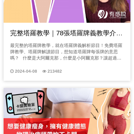
完整塔羅教學｜78張塔羅牌義教學介紹
｜每張塔羅牌義運用案例學習
最完整的塔羅牌教學，就在塔羅牌義解析節目！免費塔羅
牌教學、塔羅牌解讀節目，想知道塔羅牌每張牌的意思
嗎？ 什麼是大阿爾克那，什麼是小阿爾克那？讓超過千
例個案的塔羅師Minnie用簡單好懂的方式教會你，這一系
列塔羅牌教學會用最簡短的時間，分析每張牌正逆位牌
2024-04-08
213482
義，搭配個案解析，讓大家再反覆收聽的過程中可以對照
實踐，輕鬆入門塔羅牌的神秘世界！ 成為塔羅師的必備條
件？要懂心！ 塔羅牌的世界到底有多神秘？想成為一位
塔羅師很難嗎？讓我一張張牌說給你聽！我是塔羅師
Minnie，常被個案說「老師妳真的像一面鏡子一樣，好像
我自己再問自己！」其實塔羅牌義很好學，但如何懂人
心，才是塔羅師最厲害的地方，把自己想像成個案，深入
體會他的故事，你才能給出最正確的指引。 成為塔羅師
有哪些禁忌呢？原則是什麼？ 塔羅師不是萬能的，因此
生什麼病我不算！明天樂透開幾號我不算！我能活到幾