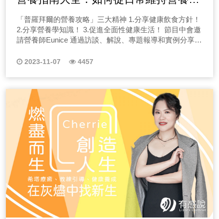
外國性網Kinkly調查，80%的人曾經演過一次假高潮，女
膀常有不舒服情形，換了不少人體工學枕、石墨烯太空記
芳香療法來協助紓緩！ EP18針對更年期，芳香療法可以
不說，在未經醫師評估下，更容易造成身體負擔，嚴重點
生比例大於男生！這集我們來探討，女生為什麼要演？女
康？保健食品購買前該注意哪些事項？
憶枕、4D記憶枕、記憶枕，依然沒有舒服放鬆的效果，那
如何協助呢？ EP19針對長輩身心不舒適該怎麼調理？
「普羅拜爾的營養攻略」三大精神 1.分享健康飲食方針！
還可能造成不可挽回的果，因此為避免這樣慘劇再發生，
生為了什麼而演？是不想傷了另一半的自尊還是是為了營
這些打著有效用的枕頭只是噱頭嗎？快收聽節目！ 九、
2.分享營養學知識！ 3.促進全面性健康生活！ 節目中會邀
蔡醫師在節目中就要教大家如何看對問題、走對診間，所
造更美好的氣氛。又或是想要快一點結束？我們相信不是
EP09關於常見的籃球類運動傷害，受傷後可以進行什麼
請營養師Eunice 通過訪談、解說、專題報導和實例分享，
以身體問題就讓「適康復健科｜專科大夫 蔡定達 醫師」
只有女生，男生偶爾也是會配合演出的。 那小演怡情，
樣物理治療？ 不少人喜歡騎腳踏車、健走、跑步、打籃
為聽眾提供豐富的營養資訊，幫助他們擁有更健康、更有
來解析，透過以下節目解析，讓我們用節目逐步帶您瞭解
大演就要準備出道了喔！但田中跟小萱都認為演並不是大
球、跳舞等，會運用到腿部肌肉、肌鍵、神經等常見的腿
活力的生活，我們認為營養健康不能只單靠保健品維持，
自身狀況，當問題發生時才能選對專科！ 二、除了運動
2023-11-07
4457
問題，最重要的問題在於雙方是否都能坦承溝通。敞開心
部、當足部的運動傷害發生時，腳踝韌帶扭傷、阿基里斯
更重要的是如何在日常生活中真正落實飲食均衡、作息改
傷害、舊傷、退化性關節炎問題，還有哪些要知道的復健
胸面對自己也面對彼此，才是我們都該學習的課題。性高
腱斷裂、半月板、脛骨疼痛等，如果放著這麼運動傷害不
善等環節。 EP01保健食品購買前必備基礎知識有哪些？
問題呢？ 在這系列節目中「專科大夫-領航員 蔡定達 醫
潮不一定來自身體 「性」=心+生，心理因素占40%、生
管，嚴重會造成什麼樣的影響？？快點選收聽節目！
(點選上方播放按鈕收聽) 相信不少聽眾朋友們都有固定
師」會帶大家逐一瞭解關於運動傷害、腿腳無力、退化性
理佔30%，如何正確去享受性讓雙方都能達到高潮，而不
十、EP10 騎單車膝蓋痛怎麼辦？常見的單車運動傷害
在購買保健食品，但關於保健食品你真的知道為什麼要買
關節炎、運動暖身、駝背、貧血、女性瘦身等常見問題，
是癡迷「追求高潮」？ EP7交友軟體NG行為大公開！你
「髕骨股骨疼痛症候群」是什麼？ 單車運動一直都是很
嗎？另外，保健食品是指那些有貼小綠人或綠色標誌的食
並拆解發生原因，並且設定各種狀況來協助大家判斷「若
也是這麼聊的嗎？ft.男異起恥 你是聊天高手嗎？常常被
多人喜歡的運動之一，但是任何運動都可能造成運動傷
品嗎？保健食品與一般的食品差異性在哪裡呢？ 保有判
你有此情形，可能是什麼問題？應該要看什麼科？」因
句點嗎？交友軟體上到底要怎樣才能讓對方滑LIKE。第一
害，如果膝蓋痛、髕骨痛，嚴重會造成什麼樣的影響？？
斷力，行銷術語要釐清 廣義來說，保健食品指的是我們可
此，本系列節目不僅僅推薦台北復健科，更希望能幫助聽
句開場白到底要說什麼才不NG？照片要放哪種才吸引
快點選收聽節目！ 十一、EP11 體能之巔-重訓後的痠痛
以吃的食物，但基本上不能宣稱具有療效，因此不少品牌
眾朋友建立更精確的醫療觀念，進而找回舒適生活！ 三、
人？健身照到底吸不吸引女生？男生都看腿還是看臉呢？
怎麼來？女生跑步小腿會變粗嗎？ 追求肌肉完美體格的
在官網頁面或文宣上，會使用一些比較文藝的字眼，比如
馬上讓我們逐一拆解你的復健問題吧！ 在這系列節目中
本集特別邀約男性來賓一起來探討男女不同觀點，NG行
迷思，渾身肌肉不見得是完美的，身體協調更重要，重訓
潤澤、晶亮、甚至靈活等，這是受到法規限制的原因。另
的第一季會分有12集節目，讓擁有多年復健科經驗的蔡醫
為大公開，千萬注意不要踩雷。但這集真的是笑瘋，笑到
肌肉酸痛從哪來？跑步會讓腿變粗嗎？想知道該怎麼做才
外，很多品牌也會主打專利成分，這是因為有做過商品檢
師透過最實際的案例&拆解聽眾疑慮來為您做解析！像是
噴淚。到底田中對牙齒有多麼的堅持，到底來賓對開場有
不會造成運動傷害、減低扭傷風險！快點選收聽節目！
驗，並且背後都有專業團隊進行研發，那專利商標的意思
第一集的關節卡卡要看什麼科？退化性關節炎正確的治療
多麽深的誤會。希望收聽完的聽眾都能成為聊天高手，一
十二、EP12 手感到卡卡的，又麻又痛！扳機指或滑鼠手
是使用了拿到專利的原料，表示添加足量的成分，這個劑
保健流程有哪些？現在就點選下方「#主題」開始收聽、
起在交友軟體中殺出一片天空。 EP番外篇 日本留學い
找上門該怎麼辦？ 現代人頻繁使用手機、電腦等手指動
量是經過實驗確認的。不過，要申請效力的話，可能需要
收看蔡醫師的精彩解說吧！ 【#1關節卡&跑者膝看哪
らっしゃい！一起來當櫻花妹 2023科系大串聯，本集由
作，從捷運、公車上，都可以看到每個人都用大拇指、食
一筆較大的費用，這樣的成本最終可能會轉嫁給消費者，
科？】 【#2退化性關節炎怎麼辦？】 【#3天氣痛看哪
日本海歸女子來介紹日本大學學制分法，如何自己申請日
指打字，長時間壓迫造成手部不舒服，造成扳機指或腕隧