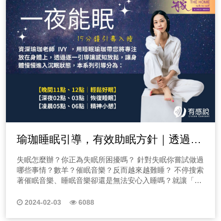
外觀。首先要有一個觀念，減重是全身性的減脂，而局部
正客觀的判斷事物！ 13.吊人｜對應海王星 你相信付出
減脂的概念不存在，想要達到體態雕塑的目標，需要綜合
者收穫，一切都值得等待，因此面對打壓，仍能以退為進
考慮全身的運動和飲食習慣，想知道還有哪些常見的瘦身
的在背後默默付出，且衷心期待終將獲得回報！ 14.死神
迷思嗎？請一定要完整收聽節目唷！ 瘦身迷思3｜抬腿瘦
｜對應天蠍座 如同天蠍座千算萬算的計畫中，唯一沒算到
身效率高嗎？真的可以讓妳躺著就能瘦身、瘦腿嗎？小心
的就是自己的不願妥協的個性，當事情到盡頭就是結束，
姿勢錯誤反而受傷！ 從物理治療師的角度來看，抬腿確
面對錯誤才是另一個重生！ 15. 節制｜對應射手座 如同
實有一些好處，但它不能直接減少腿部脂肪，抬腿的主要
孤獨的浪子，騎著哈雷機車，一路走到黑！請嘗試接受全
好處包括幫助減輕水腫和改善腿部疲勞，由於地心引力的
新事物、中庸之道，凡事不要太過與不及唷！ 16.惡魔｜
影響，血液和體液會在腿部積聚，尤其是在站立或行走
對應魔羯座 當摩羯座認定一件事情有利可圖時，在面對物
後， 抬腿可以透過將腿抬高，促進這些液體回流，減輕水
質與慾望的驅使下，即使知道危險也甘願試一試，且會一
腫和腿部不適感。 此外，抬腿還可以幫助恢復肌肉疲勞，
步步的越挖越深！ 17.高塔｜對應火星 你以為在高塔中
讓腿部感覺更輕鬆。抬腿的角度不必太高，只需高於心臟
能俯瞰萬物就萬無一失，但地球是圓的，總有你看不見的
即可。 一般來說，抬腿約15度的角度就夠了。 抬腿時間
災禍靠近，天有不測風雲、如果沒有破壞就不會有新生！
應維持在10-15分鐘之間。 在進行抬腿時，最好躺在床上
18.星星｜對應水瓶座 敢去伸手摘星的人，即使沒有成
瑜珈睡眠引導，有效助眠方針｜透過睡
或地板上，將臀部朝向牆壁，然後抬高雙腿。 如果你的下
功，也不會落得一身狼狽，看見那顆明亮的星就努力朝著
眠瑜珈催眠引導，帶你擺脫失眠焦慮放
背或大腿後側感覺緊張或不適，可以放置枕頭或折疊的毯
目標走，終會迎向光明的未來！ 19.月亮｜對應雙魚座
失眠怎麼辦？你正為失眠所困擾嗎？ 針對失眠你嘗試做過
心入睡
子在臀部下方，以減少腿部與床面的夾角。想知道更多瘦
如月光般朦朧，給人不安多變感受，更是內心的真實寫
哪些事情？數羊？催眠音樂？反而越來越難睡？ 不停搜索
身知識嗎？請一定要完整收聽節目~ 瘦身迷思4｜按摩是
照，如雙魚座容易沉溺於幻想之中，對於事情的演變總抱
著催眠音樂、睡眠音樂卻還是無法安心入睡嗎？就讓「資
懶人減脂法嗎？按摩可以瘦身嗎？ 在物理治療師本職學
著曖昧不明的心態。 20.太陽｜對應太陽 雜念不多，享
深瑜珈老師IVY」透過睡眠瑜珈引導，帶您放下煩惱，將
能課程中有一門專門的按摩課程，主要以瑞典按摩為主，
受著單純自由，相信陽光照亮萬物，滋養萬物，繼續努力
專注力放在身體上，透過逐一引導讓感知放鬆，讓身體的
2024-02-03
6088
這門課程不僅教授了按摩的手法，但是，要回到按摩是否
用心耕耘，並期待迎接收穫！ 21.審判｜對應冥王星 請
每一個器官，皆慢慢進入沉眠狀態。而睡眠瑜珈是不用身
能夠瘦身的問題上，我們需要了解按摩的主要影響是如何
審視過去好與壞，好的我們留下來，壞的我們記取教訓，