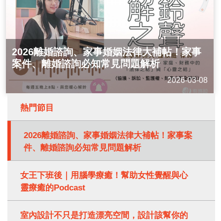
2026離婚諮詢、家事婚姻法律大補帖！家事
女王下班後｜用腦學療癒！幫助女性覺醒與
室內設計不只是打造漂亮空間，設計該幫你
認識希塔療癒：打開內在天賦的關鍵鑰匙，
想要改善身心健康嗎？迎接妳的美麗人生，
案件、離婚諮詢必知常見問題解析
心靈療癒的Podcast
的是愛上生活！
自我成長必聽的Podcast天賦之光！
請聽孫克嘉醫師的女子相談室
2026-03-08
2026-06-08
2025-12-28
2025-05-05
2025-09-11
熱門節目
2026離婚諮詢、家事婚姻法律大補帖！家事案
件、離婚諮詢必知常見問題解析
女王下班後｜用腦學療癒！幫助女性覺醒與心
靈療癒的Podcast
室內設計不只是打造漂亮空間，設計該幫你的