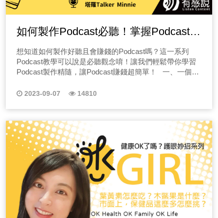
實現創造力 我是創造導師Cherrie，先相信，再創造，為
是這樣嗎？另外，在資訊爆炸的時代，很多長輩更容易接
常常會有腿腳無力的狀態，導致他越來越不喜歡出門，或
UPUP！ EP11女人事大交流！20、30、40世代女人心裡
各位聽眾們守關，來替各位聽眾們解析關於瘦身的七大迷
什麼我會說自己是創造導師呢？在過往我是個沒有自信的
觸到內容農場，或是一些行銷用語的錯誤迷思，導致飲食
者是剛出門才走沒幾步路就喊累；甚至會有腿痠、腿軟，
話 ft.AC交流墊 20、30、40 各世代女生代表，來解剖心
思，快點選收聽節目！ 十七、EP17脖子緊、頭好暈，
人，對精采生活、豐富生命、社交充滿了抗拒性，不管是
上出現更大的安全危機，那該怎麼辦呢？就讓普羅拜爾營
沒辦法再繼續往下走的狀況，這樣子可能出了什麼問題？
裡話給你知道！各位男性朋友們若您的對象剛剛好在這些
罹患頸因性頭暈該怎麼辦？讓物理治療師教你治療與舒
如何製作Podcast必聽！掌握Podcast製
外在或內在的能量是極度低落的，我的體重甚至到了一種
養攻略邀請到營養師邱邱來解析！若你家長輩也有這種迷
該看什麼科別？ →點此收聽節目EP02← 關於退化性關
年齡區間，不妨仔細仔細再仔細地收聽吧！ 20世代的懂
緩！ 脖子緊、頭好暈，常常突然轉頭、打噴嚏或頭部特
不敢去量的狀態，當然收穫了不少霸凌的稱號。 但在某
思，請一定要點選上方圖片收聽唷！ EP04身體缺乏油脂
作精隨，Podcast賺錢超簡單！
節炎，蔡定達 醫師有什麼建議？ 我會建議你洽詢「復健
得勇於追求自己的想要。 30世代的充滿糾結與各種迷茫。
定位置就感到頭暈？本集就讓物理治療師「阿澤和老鄭」
想知道如何製作好聽且會賺錢的Podcast嗎？這一系列
一天，我在家中繼續當著沙發馬鈴薯時，就有個聲音告訴
會有哪些問題？ 油脂不僅是提供能量的重要來源，還扮演
科」。退化性關節炎主要是由於關節內的軟骨過度磨損，
40世代的背著不少包袱但自我堅定。 快來聽聽三個世代
來替各位聽眾們守關，帶領各位聽眾們深入解析脖子緊和
Podcast教學可以說是必聽觀念唷！讓我們輕鬆帶你學習
我：「Cherrie你難道到了六十歲還要這樣嗎？」這句內心
著細胞膜結構、脂溶性物質吸收和賀爾蒙合成等多種關鍵
或是關節液分泌異常，使得關節在活動時受到影響，產生
的女人對於愛情與麵包的看法。有錢沒有愛可以嗎？有愛
頭好暈該怎麼辦？快點選收聽節目！ 十八、EP18想要
Podcast製作精隨，讓Podcast賺錢超簡單！ 一、一個好
最深層的吶喊，帶我開啟了這趟創造之旅。 透過希塔療
角色。然而，飲食中油脂攝取量應該適度，選擇健康的脂
疼痛、發熱、僵硬、腫脹等症狀。 退化性關節炎最常是
沒有錢可以嗎？那性呢？是否一定要硬一輩子？還是有附
雕塑體態，皮拉提斯和瑜珈兩種運動差別在哪？該如何選
的Podcast節目要怎麼做呢？ 關於Podcast怎麼做怎麼起
癒提升能量 相信大家在某個能量低落的時候，都會有這樣
肪來源，如不飽和脂肪酸，並注意平衡飲食，以維持身體
發生在膝關節，其次是髖關節。根據研究統計發現，80歲
加條件，硬不硬也不重要了？最後，朋友、家人、工作、
擇？ 想要雕塑體態，皮拉提斯和瑜珈兩種運動差別在
頭相信是不少人在錄音前最大的問題，聲音是我們常說的
的聲音浮現，但你能抓住這樣的翻轉機會嗎？抓住了後，
2023-09-07
14810
健康，今天普羅拜爾營養攻略就邀請Eunice營養師來分享
以上的年長者，有超過一半的比例都有退化性關節炎的症
另一半哪一個最重要呢？各世代的女人心事大交流，快來
哪？又該如何選擇？本集就讓物理治療師「阿澤和老鄭」
「五感」之一，你第一個想到的可能是視覺，但是聲音遠
你如何堅持下去呢？堅持下去後的你又該如何去創造你的
油脂的重要性！請一定要點選上方圖片收聽唷！ EP05如
狀。而透過物理治療、藥物及針劑注射，再輔以生活型態
聽聽是否跟妳產生同樣共鳴。 EP12聊色技巧大公開！讀
來替各位聽眾們守關，一起聊聊關於體態雕塑，皮拉提斯
比視覺更來的多元豐富，例如一首哀傷旋律的外文歌曲，
人生呢？相信不只是體態上的改變會遇到這樣的困擾，在
何選擇適合你的保健品？藥局從業真心建議 今天普羅拜爾
改變(例如減重)、護具的利用及運動訓練等，大部分退化
懂女人心，聊色更開心 色要聊得好，人生沒煩惱(笑)教
與瑜珈可以如何選擇，快點選收聽節目！ 十九、EP19
即便是聽不懂的歌詞，也很容易感動令人莫名的難過，又
事業、在生活上都會出現，這是一種堅持所產生的痛苦，
的營養攻略邀請到營養師Doris來擔任主持人，之前疫情嚴
性關節炎所帶來的症狀都能獲得改善，而復健科的醫師正
你讀懂女人心，不怕被當性騷擾！聊色一定要聊到心裡，
如何增肌減脂？運動後怎麼維持肌肉?如何快速練出8塊腹
或是你可能遺忘了老師的樣子還卻還記得老師曾說過的
只是我們能否抵抗生理與心理的需求，用健康的方式達成
重的時候，大家都開始越來越熟悉藥局產業，但也出現了
好能提供這樣子的治療。想知道更多資訊嗎？請點選收聽
真的不能只是字面上的『聊 色 』如果只是膚淺的字面聊
肌？ 想要增肌減脂，如何快速練出8塊腹肌？本集就讓物
話，這就是聲音對我們感知的影響力。 (一)先思考如何
目標！ 這也是我在這一系列的節目中會分享給大家的事
越來越多問題。比如，有人聽說藥局沒有藥師或者藥局會
唷！ 本集情況模擬｜我是23歲的大學生，從高中時期
色，其實女生都在默默翻白眼啊！你可能很快被句點或封
理治療師「阿澤和老鄭」來替各位聽眾們守關，教大家如
把話說好 這系列節目「有感好聲音」由ListenContent有感
情，我會教你如何打敗心魔，堅持創造人生，我從破百公
偷換藥，還有一些不愉快的購藥經驗。為了解答這些問
開始就有在打籃球，十字韌帶膝關節受過傷，每當天氣轉
鎖。聊色最重要的重點，手把手不藏私教學。 還在困擾
何練出好的體態不卡關，來替各位聽眾們解析練好身材問
說的Allen和Minnie來一起聊聊，如何透過聲音說話來錄好
斤一個與運動無緣的人開始，到了參加各項馬拉松、三
題，節目中特別邀請了營養師Doris的好朋友巴布，巴布是
濕冷，就像人體氣象台一樣，舊傷就會痠痛，我還這麼年
不知道如何開頭聊色的男生聽眾們！這集絕對不能錯過。
題！快點選收聽節目！ 二十、EP20物理治療是什麼？
Podcast，以及聊聊那些在我們生活周遭的跟聲音有關的
鐵、跑步環島等，這個過程中，我看見了不同的風景，不
一位在台北連鎖藥局工作多年的藥局小主管，來分享藥局
輕，就有這樣的症狀，該怎麼保養改善?該看什麼科別?
站在女生角度上分析各種心態與情境，重點對了！時間對
物理治療和復健的差異迷思大解析！ 物理治療服務範圍
議題，聲音就像我們的容顏形象，好的顏值也需要化妝品
一樣的人生魅力。 什麼樣的人適合使用希塔療癒？ 所以
的工作和一些秘辛。 EP06如何選擇適合你的保健品？藥
→點此收聽節目EP03← 關於天氣病，蔡醫師會提供什麼
了！內容把握對了！你也將會成為聊色大師。最後的最
有哪些？物理治療所、醫院和診所的差異？本集就讓物理
來點綴，好聲音也需要用內容跟技巧用話來適度美化，聽
你曾經對自己失望過嗎？不管是外在樣貌、體態控管、對
局從業真心建議 外食族越來越盛行，相信大多數的朋友至
建議呢？ 這時候我會建議你洽詢「復健科」！關於這類有
後，如果田中是男生的話，應該沒有拿不下的女孩！！！
治療師「阿澤和老鄭」來替各位聽眾們守關，帶大家深入
的人才能聽的舒適欣然接受。 (二)不是配音員、廣播人
事業的追求，你曾經因為害怕什麼事情而不敢做出改變
少平均每天都會有一餐外食的機會，但常常我們又都會聽
過十字韌帶受傷或運動舊傷與骨折病史的患者，當天冷氣
很會撩、很會聊，所以聽完這集獻出你的膝蓋拜師吧！
理解物理治療服務範圍，來替各位聽眾們解析物理治療迷
能錄好Podcast嗎？ 我們不是專業的配音員、火紅大明
嗎？或者是在改變的過程中，你受不了痛苦而放棄了呢？
到吃外食就是會不健康，但真的是這樣嗎？如何判斷「高
壓改變氣溫下降時，低溫會影響到身體周邊循環會導致血