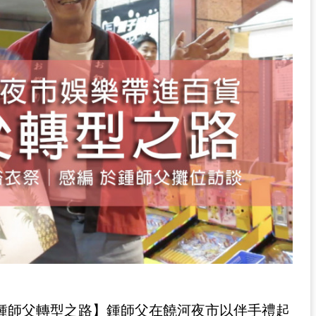
鍾師父轉型之路】鍾師父在饒河夜市以伴手禮起