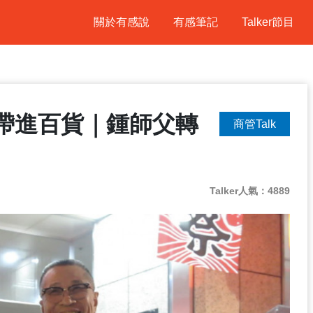
關於有感說
有感筆記
Talker節目
帶進百貨｜鍾師父轉
商管Talk
Talker人氣：4889