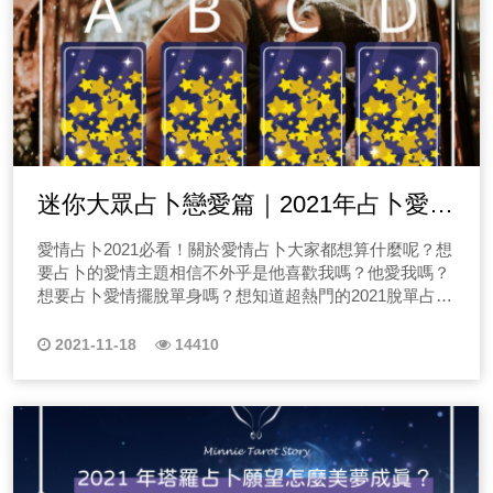
迷你大眾占卜戀愛篇｜2021年占卜愛情
運勢～愛情降臨結束單身～
愛情占卜2021必看！關於愛情占卜大家都想算什麼呢？想
要占卜的愛情主題相信不外乎是他喜歡我嗎？他愛我嗎？
想要占卜愛情擺脫單身嗎？想知道超熱門的2021脫單占
卜，你一定要持續追蹤塔羅師迷你，說到愛情運勢占卜，
不外乎就是2021年想要來場戀愛結束單身，脫單好重要
2021-11-18
14410
啊！快讓塔羅牌帶你脫單，或是你想要感情穩定