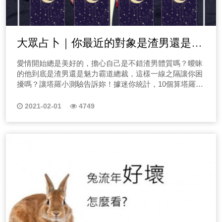
大眾占卜｜你最近的對象是渣男還是魅
力的霸道總裁？
愛情開始總是美好的，擔心自己是不錯渣男體質嗎？曖昧
的他到底是渣男還是魅力霸道總裁，這樣一線之隔讓你困
擾嗎？讓塔羅小測驗告訴妳！據迷你統計，10個算塔羅裡
有8個算的是感情呦～
2021-02-01
4749