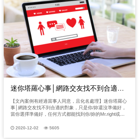
迷你塔羅心事│網路交友找不到合適的
對象，只是你/妳還沒準備好
【文內案例有經過當事人同意，且化名處理】迷你塔羅心
事│網路交友找不到合適的對象，只是你/妳還沒準備好，
當你選擇準備好，任何方式都能找到你/妳的Mr.right或
Ms.right，我是幫助你/妳傾聽自己的塔羅師迷你，我願成
為那道暖風，讓它安然落地。
2020-12-02
5605