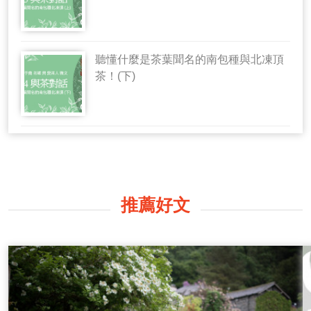
聽懂什麼是茶葉聞名的南包種與北凍頂
茶！(下)
推薦好文