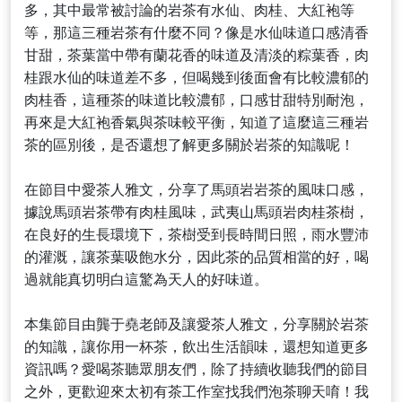
多，其中最常被討論的岩茶有水仙、肉桂、大紅袍等
等，那這三種岩茶有什麼不同？像是水仙味道口感清香
甘甜，茶葉當中帶有蘭花香的味道及清淡的粽葉香，肉
桂跟水仙的味道差不多，但喝幾到後面會有比較濃郁的
肉桂香，這種茶的味道比較濃郁，口感甘甜特別耐泡，
再來是大紅袍香氣與茶味較平衡，知道了這麼這三種岩
茶的區別後，是否還想了解更多關於岩茶的知識呢！
在節目中愛茶人雅文，分享了馬頭岩岩茶的風味口感，
據說馬頭岩茶帶有肉桂風味，武夷山馬頭岩肉桂茶樹，
在良好的生長環境下，茶樹受到長時間日照，雨水豐沛
的灌溉，讓茶葉吸飽水分，因此茶的品質相當的好，喝
過就能真切明白這驚為天人的好味道。
本集節目由龔于堯老師及讓愛茶人雅文，分享關於岩茶
的知識，讓你用一杯茶，飲出生活韻味，還想知道更多
資訊嗎？愛喝茶聽眾朋友們，除了持續收聽我們的節目
之外，更歡迎來太初有茶工作室找我們泡茶聊天唷！我