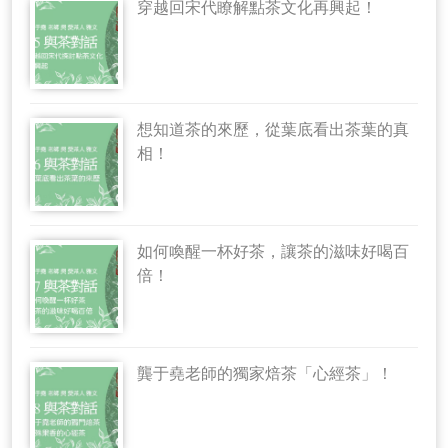
穿越回宋代瞭解點茶文化再興起！
想知道茶的來歷，從葉底看出茶葉的真
相！
如何喚醒一杯好茶，讓茶的滋味好喝百
倍！
龔于堯老師的獨家焙茶「心經茶」！