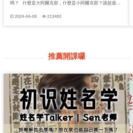
嗎？ 什麼是大阿爾克那，什麼是小阿爾克那？讓超過千
例個案的塔羅師Minnie用簡單好懂的方式教會你，這一系
列塔羅牌教學會用最簡短的時間，分析每張牌正逆位牌
2024-04-08
213492
義，搭配個案解析，讓大家再反覆收聽的過程中可以對照
實踐，輕鬆入門塔羅牌的神秘世界！ 成為塔羅師的必備條
件？要懂心！ 塔羅牌的世界到底有多神秘？想成為一位
塔羅師很難嗎？讓我一張張牌說給你聽！我是塔羅師
Minnie，常被個案說「老師妳真的像一面鏡子一樣，好像
我自己再問自己！」其實塔羅牌義很好學，但如何懂人
推薦開課囉
心，才是塔羅師最厲害的地方，把自己想像成個案，深入
體會他的故事，你才能給出最正確的指引。 成為塔羅師
有哪些禁忌呢？原則是什麼？ 塔羅師不是萬能的，因此
生什麼病我不算！明天樂透開幾號我不算！我能活到幾
歲，抱歉我也不算！再來愈到冥頑不靈的個案，我也不喜
歡算(為了生活我得忍耐)，但我講話會稍微難聽就是了。
那塔羅師的禁忌還有什麼呢？除了一些基本儀式，心不靜
的時候，我也不會逼自己算牌的，用心感受！你才能進入
個案的世界中~ 塔羅牌能速成嗎？有七十八張欸！ 超多
人問Minnie這個問題，我根本白眼翻到後腦去，任何一項
專業都沒有速成，更何況塔羅牌有七十八張，光記住牌義
就得花好一陣子功夫，更何況妳要去理解塔羅的文化，每