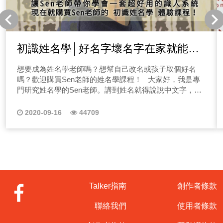
一張牌的運用方針。 並且這些都要用個案的故事去堆疊
出來的，每一次算牌，就像讀一本書，多過了一種人生！
好了不多說，讓我們繼續看節目簡介！ 什麼是大阿爾克
那牌？ 大阿爾克那牌又稱為大秘儀牌，包含了22張大
牌，其中包含了以下22張牌，讓Minnie老師做個簡單介
初識姓名學│好名字壞名字在家就能自
紹，想要詳細瞭解的話，點選下方藍標即可收聽唷！ 1.
己算
愚者牌｜對應天王星 愚者象徵著活在當下，不受拘束，常
想要成為姓名學老師嗎？想幫自己改名或孩子取個好名
給人初生之犢不畏虎的感覺，但也因為太過於理想主義，
嗎？歡迎購買Sen老師的姓名學課程！ 大家好，我是專
常常撞得滿頭包！ 2.魔術師｜對應水星 魔術師為什麼
門研究姓名學的Sen老師。講到姓名就得說說中文字，也
多能吸引女性呢？因為魔術師充滿自信，就能如魔術般的
就是漢字，我們的姓名是由漢字組成，漢字是中華文化的
能展現創造力，給人期待感、驚喜感，更能開創你所想像
精隨，每個字都有其本身的力量與靈魂。 明白姓名學有什
2020-09-16
44709
不到的潛力！ 3.女祭司｜對應月球 如同人群中的智者
麼好處? 姓名學最大的優勢, 就是我們只需要看著姓名，知
般，總是在團隊中能擔任大腦角色，總是能受到大家的認
道出生年，就能大致推論功名、感情與財運的好壞。也能
可，但相對需承擔的責任也大。 4.皇后｜對應金星 愛
依據名字，推論流年的好壞。流年指的是什麼呢? 指的就
與美的代表，人生就該如同皇后般的充滿自信，並且能享
是每年，例如今年是庚子年，搭配其名字是否有什麼需要
受週邊的資源，並同時照顧好身邊的親朋好友。 5.皇帝
注意、要避開的，健康？感情？事業？小心小人等問題，
｜對應白羊座 說到皇帝，就是要有一統江山的霸氣！所以
或今年是否是機會年，要好好把握住。 學習姓名學，並
對問題時，如聖君般的皇帝總能堅定立場，不僅擁有領導
不是說一定要當什麼命理老師，而是能讓我們保護自己，
Talker指南
創作者條款
能力，更能帶領周遭的人迎向美好的將來。 6.教皇｜對
有個評斷依據，身旁的朋友是否姓名中，有看出什麼不好
應金牛座 如同金牛座般的固執，對於自己的原則無比堅
的地方可以留意一下。 在職場上，跟長官、同事、下
聯絡我們
使用者條款
持，更重視規範、社會道德倫理，也期許自己能成為眾人
屬，為何老是容易不合，那是否可以盡量避開。在家庭
的榜樣！ 7.戀人｜對應雙子座 戀愛的感覺真好，因為戀