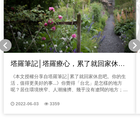
塔羅筆記│塔羅療心，累了就回家休
息，生活值得更美好的事
《本文授權分享自塔羅筆記│累了就回家休息吧。你的生
活，值得更美好的事...》你覺得「台北」是怎樣的地方
呢？居住環境狹窄、人潮擁擠、幾乎沒有遼闊的地方；但
又是新創公司與文創產業的短兵相接之地，希望與夢想在
此緣起緣滅
2022-06-03
3359