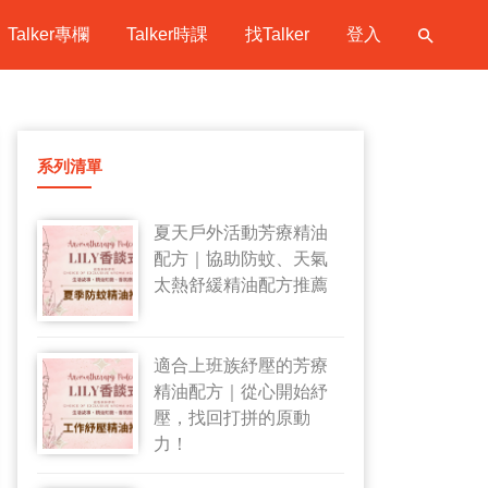
Talker專欄
Talker時課
找Talker
登入
系列清單
夏天戶外活動芳療精油
配方｜協助防蚊、天氣
太熱舒緩精油配方推薦
適合上班族紓壓的芳療
精油配方｜從心開始紓
壓，找回打拼的原動
力！