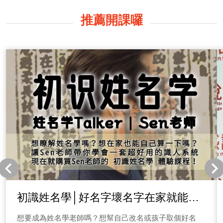
Minnie，常被個案說「老師妳真的像一面鏡子一樣，好像
我自己再問自己！」其實塔羅牌義很好學，但如何懂人
推薦開課囉
心，才是塔羅師最厲害的地方，把自己想像成個案，深入
體會他的故事，你才能給出最正確的指引。 成為塔羅師
有哪些禁忌呢？原則是什麼？ 塔羅師不是萬能的，因此
生什麼病我不算！明天樂透開幾號我不算！我能活到幾
歲，抱歉我也不算！再來愈到冥頑不靈的個案，我也不喜
歡算(為了生活我得忍耐)，但我講話會稍微難聽就是了。
那塔羅師的禁忌還有什麼呢？除了一些基本儀式，心不靜
的時候，我也不會逼自己算牌的，用心感受！你才能進入
個案的世界中~ 塔羅牌能速成嗎？有七十八張欸！ 超多
人問Minnie這個問題，我根本白眼翻到後腦去，任何一項
專業都沒有速成，更何況塔羅牌有七十八張，光記住牌義
就得花好一陣子功夫，更何況妳要去理解塔羅的文化，每
一張牌的運用方針。 並且這些都要用個案的故事去堆疊
出來的，每一次算牌，就像讀一本書，多過了一種人生！
好了不多說，讓我們繼續看節目簡介！ 什麼是大阿爾克
那牌？ 大阿爾克那牌又稱為大秘儀牌，包含了22張大
牌，其中包含了以下22張牌，讓Minnie老師做個簡單介
初識姓名學│好名字壞名字在家就能自
紹，想要詳細瞭解的話，點選下方藍標即可收聽唷！ 1.
己算
愚者牌｜對應天王星 愚者象徵著活在當下，不受拘束，常
想要成為姓名學老師嗎？想幫自己改名或孩子取個好名