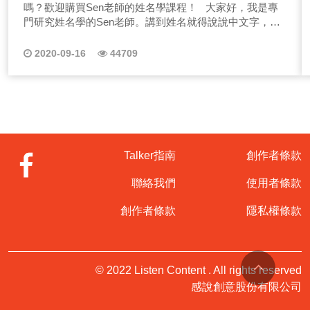
給人初生之犢不畏虎的感覺，但也因為太過於理想主義，
嗎？歡迎購買Sen老師的姓名學課程！ 大家好，我是專
常常撞得滿頭包！ 2.魔術師｜對應水星 魔術師為什麼
門研究姓名學的Sen老師。講到姓名就得說說中文字，也
多能吸引女性呢？因為魔術師充滿自信，就能如魔術般的
就是漢字，我們的姓名是由漢字組成，漢字是中華文化的
能展現創造力，給人期待感、驚喜感，更能開創你所想像
精隨，每個字都有其本身的力量與靈魂。 明白姓名學有什
2020-09-16
44709
不到的潛力！ 3.女祭司｜對應月球 如同人群中的智者
麼好處? 姓名學最大的優勢, 就是我們只需要看著姓名，知
般，總是在團隊中能擔任大腦角色，總是能受到大家的認
道出生年，就能大致推論功名、感情與財運的好壞。也能
可，但相對需承擔的責任也大。 4.皇后｜對應金星 愛
依據名字，推論流年的好壞。流年指的是什麼呢? 指的就
與美的代表，人生就該如同皇后般的充滿自信，並且能享
是每年，例如今年是庚子年，搭配其名字是否有什麼需要
受週邊的資源，並同時照顧好身邊的親朋好友。 5.皇帝
注意、要避開的，健康？感情？事業？小心小人等問題，
｜對應白羊座 說到皇帝，就是要有一統江山的霸氣！所以
或今年是否是機會年，要好好把握住。 學習姓名學，並
對問題時，如聖君般的皇帝總能堅定立場，不僅擁有領導
不是說一定要當什麼命理老師，而是能讓我們保護自己，
Talker指南
創作者條款
能力，更能帶領周遭的人迎向美好的將來。 6.教皇｜對
有個評斷依據，身旁的朋友是否姓名中，有看出什麼不好
應金牛座 如同金牛座般的固執，對於自己的原則無比堅
的地方可以留意一下。 在職場上，跟長官、同事、下
聯絡我們
使用者條款
持，更重視規範、社會道德倫理，也期許自己能成為眾人
屬，為何老是容易不合，那是否可以盡量避開。在家庭
的榜樣！ 7.戀人｜對應雙子座 戀愛的感覺真好，因為戀
中，與爸媽的相處關係，為何我總是覺得爸媽的助力不
創作者條款
隱私權條款
愛是最單純喜悅與浪漫感，更期待是受到眾人祝福的！
大，還是爸媽對我非常好。出生在同樣的一個家庭，兄弟
8.戰車｜對應巨蟹座 戰車就是要衝陣殺敵，所以駕駛者的
姊妹之間的命運，個性也可以有如此大的不同。 若你有興
目標非常明確，且勇敢的行動，不會輕易退縮！ 9.力量
趣瞭解姓名學，就快跟著Sen老師的步伐，一起踏入這個
｜對應獅子座 當你擁有肌肉與肩膀，你就能總是處變不驚
神祕領域吧！ 本次初階體驗課程共有三堂。 第一堂：
© 2022 Listen Content . All rights reserved
的迎接挑戰，並且這些挑戰部會讓你乏力，反而給你生生
【姓名學的基礎架構】 第二堂：【姓名學與五行關係】
感說創意股份有限公司
不息的力量泉源！ 10.隱者｜對應處女座 靜靜地等待充
第三堂：【姓名學與生肖關係】 講義下載：
實自我，不到合適的能力等級、合適的機緣，你不會輕易