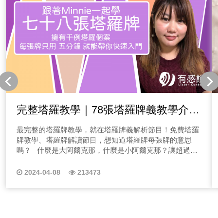
完整塔羅教學｜78張塔羅牌義教學介紹
｜每張塔羅牌義運用案例學習
最完整的塔羅牌教學，就在塔羅牌義解析節目！免費塔羅
牌教學、塔羅牌解讀節目，想知道塔羅牌每張牌的意思
嗎？ 什麼是大阿爾克那，什麼是小阿爾克那？讓超過千
例個案的塔羅師Minnie用簡單好懂的方式教會你，這一系
列塔羅牌教學會用最簡短的時間，分析每張牌正逆位牌
2024-04-08
213473
義，搭配個案解析，讓大家再反覆收聽的過程中可以對照
實踐，輕鬆入門塔羅牌的神秘世界！ 成為塔羅師的必備條
件？要懂心！ 塔羅牌的世界到底有多神秘？想成為一位
塔羅師很難嗎？讓我一張張牌說給你聽！我是塔羅師