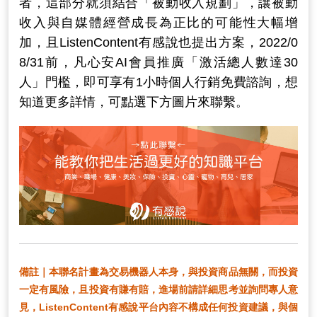
者，這部分就須結合「被動收入規劃」，讓被動
收入與自媒體經營成長為正比的可能性大幅增
加，且ListenContent有感說也提出方案，2022/0
8/31前，凡心安AI會員推廣「激活總人數達30
人」門檻，即可享有1小時個人行銷免費諮詢，想
知道更多詳情，可點選下方圖片來聯繫。
備註｜本聯名計畫為交易機器人本身，與投資商品無關，而投資
一定有風險，且投資有賺有賠，進場前請詳細思考並詢問專人意
見，ListenContent有感說平台內容不構成任何投資建議，與個