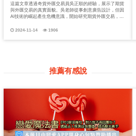
師的期貨外匯成長之路
這篇文章透過奇貨外匯交易員吳正順的經驗，展示了期貨
與外匯交易的真實面貌。吳老師從事創意廣告設計，但因
AI技術的崛起產生危機意識，開始研究期貨外匯交易，並
以技術分析作為決策依據。他分享了在學習過程中遇到的
困難，如何找到合適的老師、建立風險管理機制以及對紀
2024-11-14
1906
律的重視。此外，吳老師強調了耐心與自律在交易中的
推薦有感說