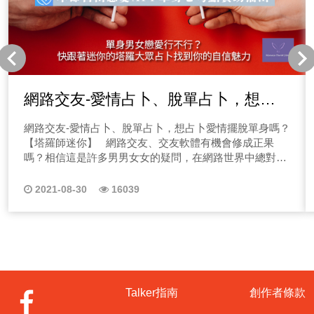
網路交友-愛情占卜、脫單占卜，想占
卜愛情擺脫單身嗎？【塔羅師迷你】
網路交友-愛情占卜、脫單占卜，想占卜愛情擺脫單身嗎？
【塔羅師迷你】 網路交友、交友軟體有機會修成正果
嗎？相信這是許多男男女女的疑問，在網路世界中總對著
螢幕抱有期待又害怕受傷害嗎？除了拿捏不準對方的長相
道德品行外，更在意的就是自己的魅力能否打動對方，你
2021-08-30
16039
在交友APP上是秒讀派嗎？還是你是個句點王呢？或是你
是個尬聊高手呢？不管如何你有沒有發現，總是沒有聊幾
句，對方就不讀不回你了！你知道嗎？這一切都是自我價
值搞的鬼~ 因此，節目的第一集，塔羅師占卜師迷你就
會來帶大家進行一場戀愛占卜，關於在聊天對話框中，你
是屬於什麼角色呢？你該怎麼在聊天中找到自我價值，讓
對方在隻言片語中愛上你呢？想要脫單嗎？歡迎收聽本系
Talker指南
創作者條款
列節目！ 占卜內容在7分30秒開始，找個安靜的地方，