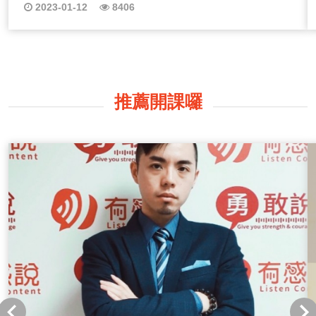
未來沒有希望，台灣都在等著被其他國家的允許，台灣
2023-01-12
8406
人，真的知道我們政治的功能是什麼？這背後的意義是什
麼？選擇政黨跟粉絲俱樂部有什麼不同，不是政治跟風，
而政治意義是去看真正會影響我們生活的、決策面、更背
後意義，不是有參與就代表你知道政治意義！ 瞭解過去
的政治，當作現有的制度的參照組，如果我們可以接納不
同黨派不同位置來聊聊，相信自己聲音，就是相信台灣的
推薦開課囉
未來，主權不需要誰去允許，讓政治小白用政治玩話文，
帶你來瞭解政治。 哈囉！我是政治小白Molly，關於政
治立場，從小我就是夾在兩派之間，但在這兩派之間我就
不理解為什麼我們要把政治重點放在意識形態，為什麼政
治一定是兩黨之爭？又為什麼政治不能共贏，一起共營台
灣呢？為什麼台灣的政權需要被允許？你是否也有這樣的
疑問呢？ 因此，在這一系列的節目中，Molly會來跟大家
聊一聊，我認為的政治是什麼？台灣的政治該往什麼方向
走，才能讓台灣真正永續發展！ 相信不少聽眾朋友們對
於政治小白Molly還很陌生！一定會有著妳是誰？為什麼我
要來聽妳講政治理念呢？這一集就來跟聽眾朋友們介紹一
下本來是政治冷漠族群的我，為什麼開始重視政治呢？現
在就點選上方圖片收聽吧~ 台灣是個民主又自由的社
會，但為什麼我們仍然對政治冷漠呢？一定會有不少聽眾
朋友們在疑惑這個問題吧？因為從小我們需要被允許！允