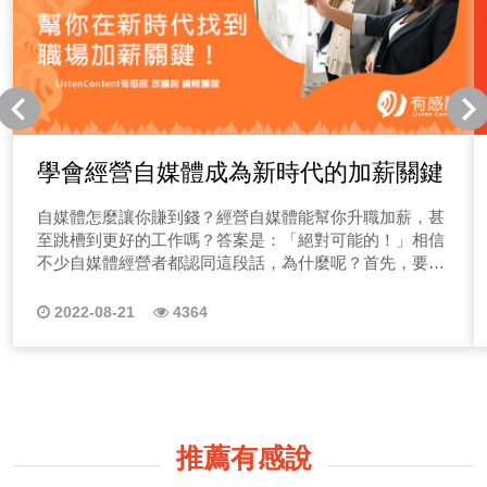
學會經營自媒體成為新時代的加薪關鍵
自媒體怎麼讓你賺到錢？經營自媒體能幫你升職加薪，甚
至跳槽到更好的工作嗎？答案是：「絕對可能的！」相信
不少自媒體經營者都認同這段話，為什麼呢？首先，要明
白什麼是自媒體，讓ListenContent有感說編輯團隊帶大家
逐步拆解為什麼經營自媒體可以幫你增加職場上的競爭
2022-08-21
4364
力！
推薦有感說