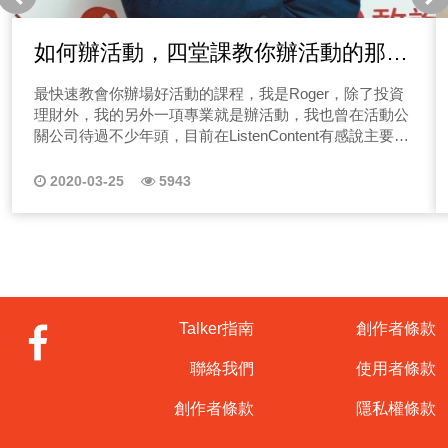
許去做某件事情，名正言順！現在就點選上方圖片收聽吧
~ 台灣的政治為什麼一定要對立？讓我們從職場來看
如何辦活動，四堂課教你辦活動的那些
起，當你被逼迫去完成一件事情時，你多是心不甘情不願
大小事
的，但你有想過「如何創造價值嗎？」還是期待小付出大
最快速教會你辦場好活動的課程，我是Roger，除了投資
收穫，賺不到錢是環境問題、老闆問題、國家問題？但跟
理財外，我的另外一項專業就是辦活動，我也曾在活動公
自己的努力完全無關，政治也就是這樣利用人性弱點「操
關公司待過不少年頭，目前在ListenContent有感說主要負
弄非自身問題的心態」來創造對立，收攏鐵票！現在就點
責節目製作&活動舉辦，如知識講座、Talker年會、公益活
選上方圖片收聽吧~ 政治到底是什麼呢？很簡單政治就
動等等。 說到辦活動相信不少人都有經驗，那辦活動這
2020-03-25
5943
是民生大小事！不少政黨都會把政治講得太過高大上，但
件事情對你來說是種麻煩事嗎？不管是公司尾牙、客戶公
政治的本意就是要人民過得更好！現在就點選上方圖片收
關活動，還是小小的聚餐、生日party，相信大家多少都有
聽吧~ 台灣未來怎麼走？大家有想過嗎？你有想過台灣
舉辦經驗，那該怎麼快速把一場活動辦得精采呢？ 我是
10年後、20年後會是什麼樣子嗎？今天就來聊一聊永續發
活動人Roger，曾經在活動公司待過，在職涯過中大小活
展議題，在這一塊我們深愛的土地上，我們可以怎麼做
動都辦過不少，今天就來分享幾個活動觀念，我們常想辦
呢？現在就點選上方圖片收聽吧~ 台灣有影響力的自媒
一場活動好複雜，不知道該從何開始下手，其實沒有這麼
體品牌有很多，甚至是不少公眾人物都開始經營自媒體，
難，請聽我娓娓道來！你也想要辦活動卻又沒有經驗嗎？
Talker指南
創作者條款
大家有想過嗎？當一個人有足夠影響力時，是否能維持它
最近有個朋友突然跑來跟我求救，慘了！公司的中秋員工
的良善道德、不扭曲事實就顯得非常重要了！現在就點選
活動突然叫我辦！完全沒想法呀~別擔心！只要掌握兩大
聯絡我們
使用者條款
上方圖片收聽吧~ 台灣里長的工作項目到底有哪些？相
關鍵因素，一場基礎的活動框架就起來囉！ 一、建立
信有不少聽眾朋友們都不知道里長到底職責是什麼？今天
Rundown表 大大小小的活動其實性質都很相似，看似複
創作者條款
隱私權條款
Molly就邀請到神秘來賓一起來聊聊唷！現在就點選上方圖
雜但其就如同你的每份工作企劃一樣，理清目標，建立一
片收聽吧~ 如何從醫療的角度來看市政績效呢？相信有