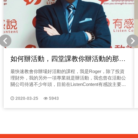
走，才能讓台灣真正永續發展！ 相信不少聽眾朋友們對
於政治小白Molly還很陌生！一定會有著妳是誰？為什麼我
要來聽妳講政治理念呢？這一集就來跟聽眾朋友們介紹一
下本來是政治冷漠族群的我，為什麼開始重視政治呢？現
在就點選上方圖片收聽吧~ 台灣是個民主又自由的社
會，但為什麼我們仍然對政治冷漠呢？一定會有不少聽眾
朋友們在疑惑這個問題吧？因為從小我們需要被允許！允
許去做某件事情，名正言順！現在就點選上方圖片收聽吧
~ 台灣的政治為什麼一定要對立？讓我們從職場來看
如何辦活動，四堂課教你辦活動的那些
起，當你被逼迫去完成一件事情時，你多是心不甘情不願
大小事
的，但你有想過「如何創造價值嗎？」還是期待小付出大
最快速教會你辦場好活動的課程，我是Roger，除了投資
收穫，賺不到錢是環境問題、老闆問題、國家問題？但跟
理財外，我的另外一項專業就是辦活動，我也曾在活動公
自己的努力完全無關，政治也就是這樣利用人性弱點「操
關公司待過不少年頭，目前在ListenContent有感說主要負
弄非自身問題的心態」來創造對立，收攏鐵票！現在就點
責節目製作&活動舉辦，如知識講座、Talker年會、公益活
選上方圖片收聽吧~ 政治到底是什麼呢？很簡單政治就
動等等。 說到辦活動相信不少人都有經驗，那辦活動這
2020-03-25
5943
是民生大小事！不少政黨都會把政治講得太過高大上，但
件事情對你來說是種麻煩事嗎？不管是公司尾牙、客戶公
政治的本意就是要人民過得更好！現在就點選上方圖片收
關活動，還是小小的聚餐、生日party，相信大家多少都有
聽吧~ 台灣未來怎麼走？大家有想過嗎？你有想過台灣
舉辦經驗，那該怎麼快速把一場活動辦得精采呢？ 我是
10年後、20年後會是什麼樣子嗎？今天就來聊一聊永續發
活動人Roger，曾經在活動公司待過，在職涯過中大小活
展議題，在這一塊我們深愛的土地上，我們可以怎麼做
動都辦過不少，今天就來分享幾個活動觀念，我們常想辦
呢？現在就點選上方圖片收聽吧~ 台灣有影響力的自媒
一場活動好複雜，不知道該從何開始下手，其實沒有這麼