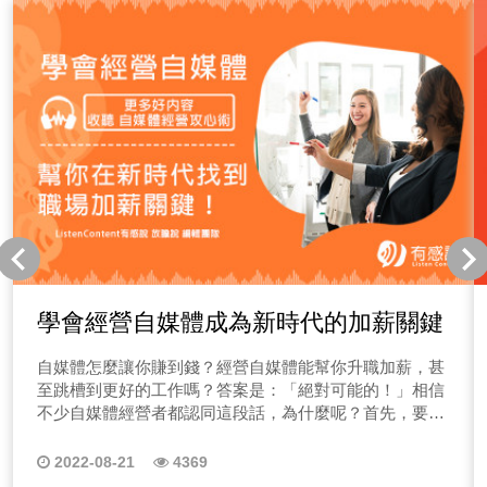
學會經營自媒體成為新時代的加薪關鍵
自媒體怎麼讓你賺到錢？經營自媒體能幫你升職加薪，甚
至跳槽到更好的工作嗎？答案是：「絕對可能的！」相信
不少自媒體經營者都認同這段話，為什麼呢？首先，要明
白什麼是自媒體，讓ListenContent有感說編輯團隊帶大家
逐步拆解為什麼經營自媒體可以幫你增加職場上的競爭
2022-08-21
4369
力！