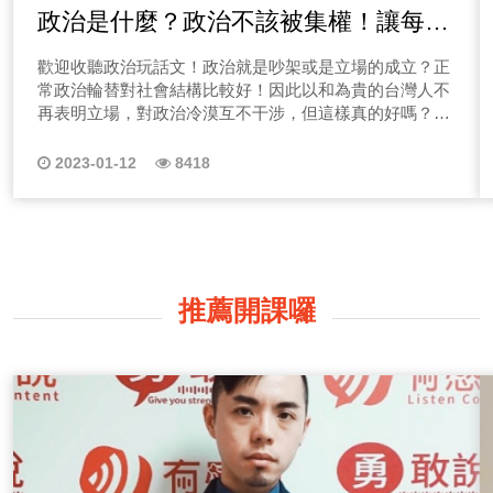
政治是什麼？政治不該被集權！讓每個
小聲音凝聚大影響力！
歡迎收聽政治玩話文！政治就是吵架或是立場的成立？正
常政治輪替對社會結構比較好！因此以和為貴的台灣人不
再表明立場，對政治冷漠互不干涉，但這樣真的好嗎？政
治的主權都在等被允許？ 新一代年輕人為何對政治等於
未來沒有希望，台灣都在等著被其他國家的允許，台灣
2023-01-12
8418
人，真的知道我們政治的功能是什麼？這背後的意義是什
麼？選擇政黨跟粉絲俱樂部有什麼不同，不是政治跟風，
而政治意義是去看真正會影響我們生活的、決策面、更背
後意義，不是有參與就代表你知道政治意義！ 瞭解過去
的政治，當作現有的制度的參照組，如果我們可以接納不
同黨派不同位置來聊聊，相信自己聲音，就是相信台灣的
推薦開課囉
未來，主權不需要誰去允許，讓政治小白用政治玩話文，
帶你來瞭解政治。 哈囉！我是政治小白Molly，關於政
治立場，從小我就是夾在兩派之間，但在這兩派之間我就
不理解為什麼我們要把政治重點放在意識形態，為什麼政
治一定是兩黨之爭？又為什麼政治不能共贏，一起共營台
灣呢？為什麼台灣的政權需要被允許？你是否也有這樣的
疑問呢？ 因此，在這一系列的節目中，Molly會來跟大家
聊一聊，我認為的政治是什麼？台灣的政治該往什麼方向