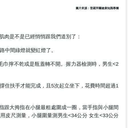
圖片來源：普羅拜爾健康知識專欄
肌肉是不是已經悄悄跟我們道別了：
路中間綠燈就變紅燈了。
毛巾擰不乾或是瓶蓋轉不開。握力器檢測時，男生<2
撐住扶手才能完成，且5次起立坐下，花費時間超過1
指跟大拇指在小腿最粗處圍成一圈，當手指與小腿間
皮尺測量，小腿圍量測男生<34公分 女生<33公分