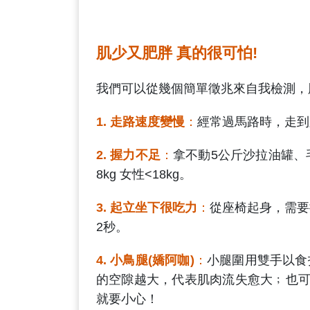
肌少又肥胖 真的很可怕!
我們可以從幾個簡單徵兆來自我檢測，
1.
走路速度變慢
：
經常過馬路時，走到
2.
握力不足
：
拿不動5公斤沙拉油罐、
8kg 女性<18kg。
3.
起立坐下很吃力
：
從座椅起身，需要
2秒。
4.
小鳥腿(嬌阿咖)
：
小腿圍用雙手以食
的空隙越大，代表肌肉流失愈大﹔也可用
就要小心！