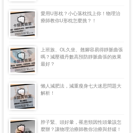
愛用U形枕？小心落枕找上你！物理治
療師教你U形枕怎麼挑？！
上班族、OL久坐、翹腳容易得靜脈曲張
嗎？減壓襪丹數高預防靜脈曲張的效果
最好？
懶人減肥法，減重瘦身七大迷思問題大
解析！
脖子緊、頭好暈，罹患頸因性頭暈該怎
麼辦？讓物理治療師教你治療與舒緩！