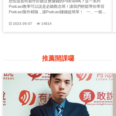
想知道如何製作好聽且會賺錢的Podcast嗎？這一系列
Podcast教學可以說是必聽觀念唷！讓我們輕鬆帶你學習
Podcast製作精隨，讓Podcast賺錢超簡單！ 一、一個好
的Podcast節目要怎麼做呢？ 關於Podcast怎麼做怎麼起
頭相信是不少人在錄音前最大的問題，聲音是我們常說的
2023-09-07
14814
「五感」之一，你第一個想到的可能是視覺，但是聲音遠
比視覺更來的多元豐富，例如一首哀傷旋律的外文歌曲，
即便是聽不懂的歌詞，也很容易感動令人莫名的難過，又
或是你可能遺忘了老師的樣子還卻還記得老師曾說過的
話，這就是聲音對我們感知的影響力。 (一)先思考如何
把話說好 這系列節目「有感好聲音」由ListenContent有感
推薦開課囉
說的Allen和Minnie來一起聊聊，如何透過聲音說話來錄好
Podcast，以及聊聊那些在我們生活周遭的跟聲音有關的
議題，聲音就像我們的容顏形象，好的顏值也需要化妝品
來點綴，好聲音也需要用內容跟技巧用話來適度美化，聽
的人才能聽的舒適欣然接受。 (二)不是配音員、廣播人
能錄好Podcast嗎？ 我們不是專業的配音員、火紅大明
星、有背景的政商名流，我們只是有感而說的傳遞者，現
代人懂得看、懂得吃，卻很少懂得聽！在資訊爆炸的年
代，節目很多、議題很多、選擇很多，但我們每週會用一
小時時間，在節目裡帶給你們有感的「聲音」與你有感分
享，同時也會給大家我們在錄節目時的一些小技巧，最後