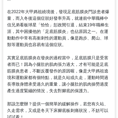
在2022年大甲媽祖繞境後，發現足底筋膜炎門診患者爆
量，而入冬後這個症狀好發率升高，就連前中華職棒中
信兄弟看板球星「恰恰」彭政閔引退，結束19年職棒生
涯，其中困擾他的「足底筋膜炎」也佔原因之一。在運
動動作中常有高衝刺性的運動員，像是跑步、爬山、球
類等運動員也容易有這個症狀。
其實足底筋膜炎在發炎的過程當中，足底筋膜只是受害
者而已！因為小腿肚的肌肉張力過大，才有可能是足底
筋膜炎患者，不斷反覆發作的原因喔，像是大甲媽祖遶
境和運動家都有個特點，就是久站或久走，運動時間過
長導致身體承受過久的重量，讓小腿肚的肌肉操勞過度
產生過度緊繃的情況，失去對腳底的保護力。
那該怎麼辦？提供一個簡單的緩解操作，若您有久站、
久走需求，又或是冬天下床腳底板刺痛狀況，不妨可以
試試看！