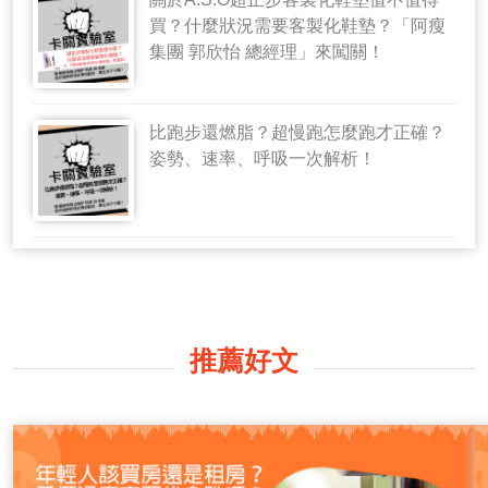
買？什麼狀況需要客製化鞋墊？「阿瘦
集團 郭欣怡 總經理」來闖關！
比跑步還燃脂？超慢跑怎麼跑才正確？
姿勢、速率、呼吸一次解析！
推薦好文