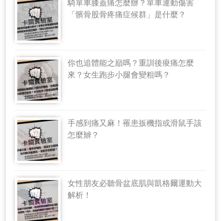
騎單車膝蓋痛怎麼辦？單車運動傷害
「髕骨股骨疼痛症候群」是什麼？
你也追體能之巔嗎？重訓後痠痛怎麼
來？女生跑步小腿會變粗嗎？
手感到痛又麻！罹患扳機指或滑鼠手該
怎麼辧？
女性朋友必聽骨盆底肌與凱格爾運動大
解析！