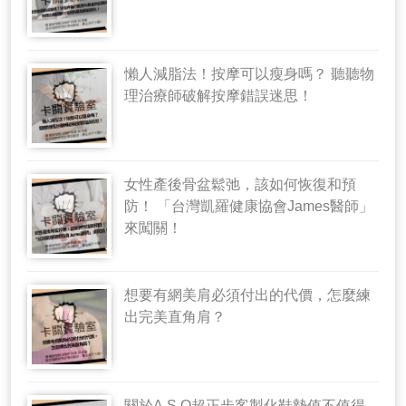
懶人減脂法！按摩可以瘦身嗎？ 聽聽物
理治療師破解按摩錯誤迷思！
女性產後骨盆鬆弛，該如何恢復和預
防！ 「台灣凱羅健康協會James醫師」
來闖關！
想要有網美肩必須付出的代價，怎麼練
出完美直角肩？
關於A.S.O超正步客製化鞋墊值不值得