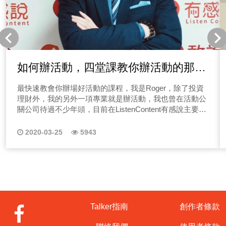
用聲音來帶給你一些力量，現在就點選上方播放鍵收聽第
一集節目！ 《→EP01節目#求解解#求說說 留言板》 備註
｜每個禮拜五會在有感筆記更新留言板唷！ 二、Podcast
怎麼做？經營Podcast如何早早開始變現呢？ 相信這是不
少聽眾朋友們的問題，很多人會煩惱跟我經營同類型
Podcast節目的人這麼多，我如何能脫穎而出呢？為什麼
如何辦活動，四堂課教你辦活動的那些
聽眾要聽我的節目呢？跟著我們思考三件事情： (一)找
大小事
到清晰定位 很多人搞不清楚定位是什麼？其實沒有這麼困
最快速教會你辦場好活動的課程，我是Roger，除了投資
難，就是如何給予明確的收聽理由是關鍵。 (二)市場獨特
理財外，我的另外一項專業就是辦活動，我也曾在活動公
性 你在市場上、產業上的獨特性是什麼，能否透過各種角
關公司待過不少年頭，目前在ListenContent有感說主要負
度詮釋、灌輸呢？ (三)如何經營生活 你創造了什麼樣的生
責節目製作&活動舉辦，如知識講座、Talker年會、公益活
活，聽眾能否複製或延伸？想知道更多Podcast怎麼變現
動等等。 說到辦活動相信不少人都有經驗，那辦活動這
2020-03-25
5943
的資訊嗎？在第二集的節目，我們就會來跟你聊一聊，如
件事情對你來說是種麻煩事嗎？不管是公司尾牙、客戶公
何讓Podcast節目吸引聽眾固定收聽？請一定要點選旁邊
關活動，還是小小的聚餐、生日party，相信大家多少都有
收聽唷！ (點此前往收聽節目) 《→EP02節目#求解解#求
舉辦經驗，那該怎麼快速把一場活動辦得精采呢？ 我是
說說 留言板》 備註｜每個禮拜五會在有感筆記更新留言
活動人Roger，曾經在活動公司待過，在職涯過中大小活
板唷！ 三、Podcast怎麼做？Podcaster要怎麼接到業配
動都辦過不少，今天就來分享幾個活動觀念，我們常想辦
呢？ 在第三集節目我們來教大家如何能在經營初期就能接
一場活動好複雜，不知道該從何開始下手，其實沒有這麼
到業配，另外，什麼樣的業配才能吸引聽眾而不會有廣告
難，請聽我娓娓道來！你也想要辦活動卻又沒有經驗嗎？
Talker指南
創作者條款
的排斥感呢？接業配是需要一個時間性的，大家可以參考
最近有個朋友突然跑來跟我求救，慘了！公司的中秋員工
以下步驟： (一)嘗試開箱體驗 先能有作品很重要！鎖定
活動突然叫我辦！完全沒想法呀~別擔心！只要掌握兩大