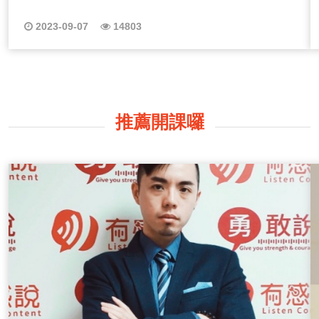
的Podcast節目要怎麼做呢？ 關於Podcast怎麼做怎麼起
頭相信是不少人在錄音前最大的問題，聲音是我們常說的
2023-09-07
14803
「五感」之一，你第一個想到的可能是視覺，但是聲音遠
比視覺更來的多元豐富，例如一首哀傷旋律的外文歌曲，
即便是聽不懂的歌詞，也很容易感動令人莫名的難過，又
或是你可能遺忘了老師的樣子還卻還記得老師曾說過的
話，這就是聲音對我們感知的影響力。 (一)先思考如何
把話說好 這系列節目「有感好聲音」由ListenContent有感
推薦開課囉
說的Allen和Minnie來一起聊聊，如何透過聲音說話來錄好
Podcast，以及聊聊那些在我們生活周遭的跟聲音有關的
議題，聲音就像我們的容顏形象，好的顏值也需要化妝品
來點綴，好聲音也需要用內容跟技巧用話來適度美化，聽
的人才能聽的舒適欣然接受。 (二)不是配音員、廣播人
能錄好Podcast嗎？ 我們不是專業的配音員、火紅大明
星、有背景的政商名流，我們只是有感而說的傳遞者，現
代人懂得看、懂得吃，卻很少懂得聽！在資訊爆炸的年
代，節目很多、議題很多、選擇很多，但我們每週會用一
小時時間，在節目裡帶給你們有感的「聲音」與你有感分
享，同時也會給大家我們在錄節目時的一些小技巧，最後
用聲音來帶給你一些力量，現在就點選上方播放鍵收聽第
一集節目！ 《→EP01節目#求解解#求說說 留言板》 備註