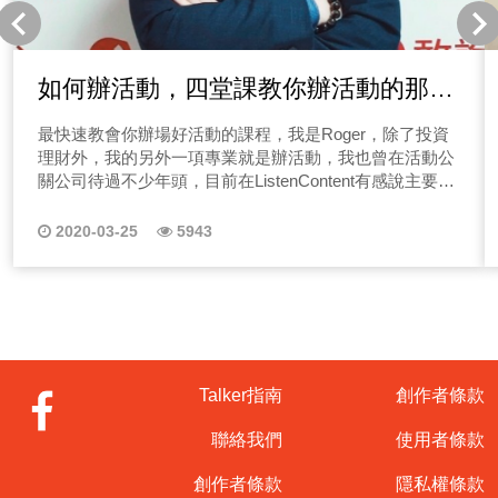
｜每個禮拜五會在有感筆記更新留言板唷！ 二、Podcast
怎麼做？經營Podcast如何早早開始變現呢？ 相信這是不
少聽眾朋友們的問題，很多人會煩惱跟我經營同類型
Podcast節目的人這麼多，我如何能脫穎而出呢？為什麼
如何辦活動，四堂課教你辦活動的那些
聽眾要聽我的節目呢？跟著我們思考三件事情： (一)找
大小事
到清晰定位 很多人搞不清楚定位是什麼？其實沒有這麼困
最快速教會你辦場好活動的課程，我是Roger，除了投資
難，就是如何給予明確的收聽理由是關鍵。 (二)市場獨特
理財外，我的另外一項專業就是辦活動，我也曾在活動公
性 你在市場上、產業上的獨特性是什麼，能否透過各種角
關公司待過不少年頭，目前在ListenContent有感說主要負
度詮釋、灌輸呢？ (三)如何經營生活 你創造了什麼樣的生
責節目製作&活動舉辦，如知識講座、Talker年會、公益活
活，聽眾能否複製或延伸？想知道更多Podcast怎麼變現
動等等。 說到辦活動相信不少人都有經驗，那辦活動這
2020-03-25
5943
的資訊嗎？在第二集的節目，我們就會來跟你聊一聊，如
件事情對你來說是種麻煩事嗎？不管是公司尾牙、客戶公
何讓Podcast節目吸引聽眾固定收聽？請一定要點選旁邊
關活動，還是小小的聚餐、生日party，相信大家多少都有
收聽唷！ (點此前往收聽節目) 《→EP02節目#求解解#求
舉辦經驗，那該怎麼快速把一場活動辦得精采呢？ 我是
說說 留言板》 備註｜每個禮拜五會在有感筆記更新留言
活動人Roger，曾經在活動公司待過，在職涯過中大小活
板唷！ 三、Podcast怎麼做？Podcaster要怎麼接到業配
動都辦過不少，今天就來分享幾個活動觀念，我們常想辦
呢？ 在第三集節目我們來教大家如何能在經營初期就能接
一場活動好複雜，不知道該從何開始下手，其實沒有這麼
到業配，另外，什麼樣的業配才能吸引聽眾而不會有廣告
難，請聽我娓娓道來！你也想要辦活動卻又沒有經驗嗎？
Talker指南
創作者條款
的排斥感呢？接業配是需要一個時間性的，大家可以參考
最近有個朋友突然跑來跟我求救，慘了！公司的中秋員工
以下步驟： (一)嘗試開箱體驗 先能有作品很重要！鎖定
活動突然叫我辦！完全沒想法呀~別擔心！只要掌握兩大
聯絡我們
使用者條款
好你的聽眾輪廓群，找到他們會需要的產品，嘗試開箱體
關鍵因素，一場基礎的活動框架就起來囉！ 一、建立
驗。 (二)主動洽詢品牌 有了開箱內容、作品後，主動整理
Rundown表 大大小小的活動其實性質都很相似，看似複
創作者條款
隱私權條款
資訊，特別是聽眾的回饋，寄給相關廠商，聊聊看合作機