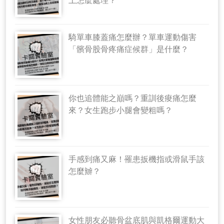
上怎麼處理？
騎單車膝蓋痛怎麼辦？單車運動傷害
「髕骨股骨疼痛症候群」是什麼？
你也追體能之巔嗎？重訓後痠痛怎麼
來？女生跑步小腿會變粗嗎？
手感到痛又麻！罹患扳機指或滑鼠手該
怎麼辧？
女性朋友必聽骨盆底肌與凱格爾運動大