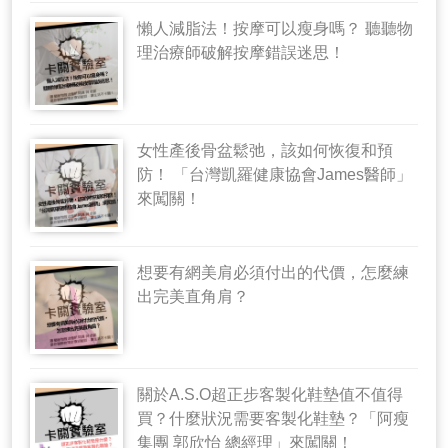
懶人減脂法！按摩可以瘦身嗎？ 聽聽物
理治療師破解按摩錯誤迷思！
女性產後骨盆鬆弛，該如何恢復和預
防！ 「台灣凱羅健康協會James醫師」
來闖關！
想要有網美肩必須付出的代價，怎麼練
出完美直角肩？
關於A.S.O超正步客製化鞋墊值不值得
買？什麼狀況需要客製化鞋墊？「阿瘦
集團 郭欣怡 總經理」來闖關！