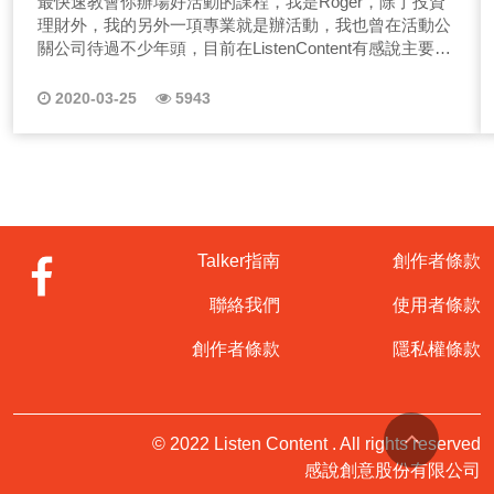
最快速教會你辦場好活動的課程，我是Roger，除了投資
難，就是如何給予明確的收聽理由是關鍵。 (二)市場獨特
理財外，我的另外一項專業就是辦活動，我也曾在活動公
性 你在市場上、產業上的獨特性是什麼，能否透過各種角
關公司待過不少年頭，目前在ListenContent有感說主要負
度詮釋、灌輸呢？ (三)如何經營生活 你創造了什麼樣的生
責節目製作&活動舉辦，如知識講座、Talker年會、公益活
活，聽眾能否複製或延伸？想知道更多Podcast怎麼變現
動等等。 說到辦活動相信不少人都有經驗，那辦活動這
2020-03-25
5943
的資訊嗎？在第二集的節目，我們就會來跟你聊一聊，如
件事情對你來說是種麻煩事嗎？不管是公司尾牙、客戶公
何讓Podcast節目吸引聽眾固定收聽？請一定要點選旁邊
關活動，還是小小的聚餐、生日party，相信大家多少都有
收聽唷！ (點此前往收聽節目) 《→EP02節目#求解解#求
舉辦經驗，那該怎麼快速把一場活動辦得精采呢？ 我是
說說 留言板》 備註｜每個禮拜五會在有感筆記更新留言
活動人Roger，曾經在活動公司待過，在職涯過中大小活
板唷！ 三、Podcast怎麼做？Podcaster要怎麼接到業配
動都辦過不少，今天就來分享幾個活動觀念，我們常想辦
呢？ 在第三集節目我們來教大家如何能在經營初期就能接
一場活動好複雜，不知道該從何開始下手，其實沒有這麼
到業配，另外，什麼樣的業配才能吸引聽眾而不會有廣告
難，請聽我娓娓道來！你也想要辦活動卻又沒有經驗嗎？
Talker指南
創作者條款
的排斥感呢？接業配是需要一個時間性的，大家可以參考
最近有個朋友突然跑來跟我求救，慘了！公司的中秋員工
以下步驟： (一)嘗試開箱體驗 先能有作品很重要！鎖定
活動突然叫我辦！完全沒想法呀~別擔心！只要掌握兩大
聯絡我們
使用者條款
好你的聽眾輪廓群，找到他們會需要的產品，嘗試開箱體
關鍵因素，一場基礎的活動框架就起來囉！ 一、建立
驗。 (二)主動洽詢品牌 有了開箱內容、作品後，主動整理
Rundown表 大大小小的活動其實性質都很相似，看似複
創作者條款
隱私權條款
資訊，特別是聽眾的回饋，寄給相關廠商，聊聊看合作機
雜但其就如同你的每份工作企劃一樣，理清目標，建立一
會，互惠也沒關係！ (三)讓廣代好提案 有了品牌端的合作
套合適的Rundown，那接下來的步驟就如同填填看般容易
資訊，接著就能整理好作品，寄給廣告公司，跟他們說如
了是吧？假設今天要辦一場中秋節晚會的活動，要如何將
何把你的提案賣給品牌商，其實真的很難一開始經營就馬
短短兩三個小時的時間內分安插入諸如開場、表演、與來
© 2022 Listen Content . All rights reserved
上有人找到你合作，你必須主動且真心地開始做這件事
賓互動、壓軸、收尾等，從這邊就能夠將內容簡單地分成
感說創意股份有限公司
情，那想知道更多Podcast業配接案知識嗎？請一定要點
五個段落來規劃流程了對吧？接著再細分每個段落的銜接