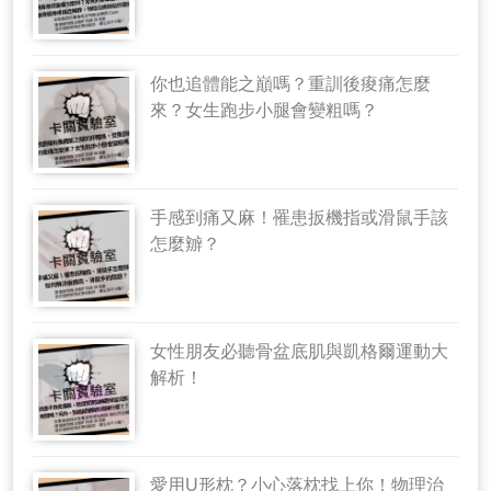
你也追體能之巔嗎？重訓後痠痛怎麼
來？女生跑步小腿會變粗嗎？
手感到痛又麻！罹患扳機指或滑鼠手該
怎麼辧？
女性朋友必聽骨盆底肌與凱格爾運動大
解析！
愛用U形枕？小心落枕找上你！物理治