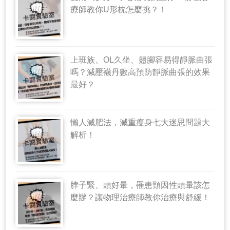
療師教你U形枕怎麼挑？！
上班族、OL久坐、翹腳容易得靜脈曲張
嗎？減壓襪丹數高預防靜脈曲張的效果
最好？
懶人減肥法，減重瘦身七大迷思問題大
解析！
脖子緊、頭好暈，罹患頸因性頭暈該怎
麼辦？讓物理治療師教你治療與舒緩！