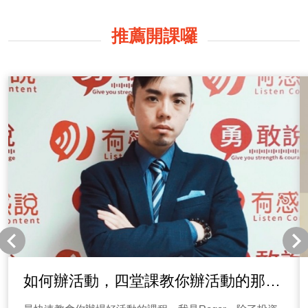
話，這就是聲音對我們感知的影響力。 (一)先思考如何
把話說好 這系列節目「有感好聲音」由ListenContent有感
推薦開課囉
說的Allen和Minnie來一起聊聊，如何透過聲音說話來錄好
Podcast，以及聊聊那些在我們生活周遭的跟聲音有關的
議題，聲音就像我們的容顏形象，好的顏值也需要化妝品
來點綴，好聲音也需要用內容跟技巧用話來適度美化，聽
的人才能聽的舒適欣然接受。 (二)不是配音員、廣播人
能錄好Podcast嗎？ 我們不是專業的配音員、火紅大明
星、有背景的政商名流，我們只是有感而說的傳遞者，現
代人懂得看、懂得吃，卻很少懂得聽！在資訊爆炸的年
代，節目很多、議題很多、選擇很多，但我們每週會用一
小時時間，在節目裡帶給你們有感的「聲音」與你有感分
享，同時也會給大家我們在錄節目時的一些小技巧，最後
用聲音來帶給你一些力量，現在就點選上方播放鍵收聽第
一集節目！ 《→EP01節目#求解解#求說說 留言板》 備註
｜每個禮拜五會在有感筆記更新留言板唷！ 二、Podcast
怎麼做？經營Podcast如何早早開始變現呢？ 相信這是不
少聽眾朋友們的問題，很多人會煩惱跟我經營同類型
Podcast節目的人這麼多，我如何能脫穎而出呢？為什麼
如何辦活動，四堂課教你辦活動的那些
聽眾要聽我的節目呢？跟著我們思考三件事情： (一)找
大小事
到清晰定位 很多人搞不清楚定位是什麼？其實沒有這麼困