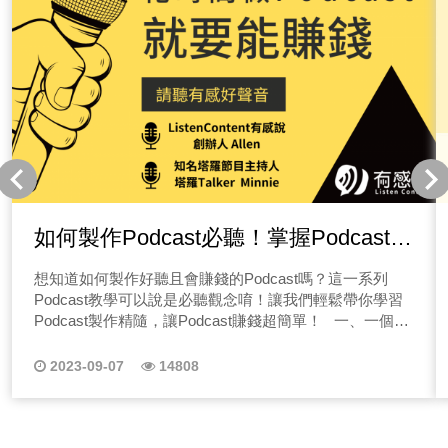
如何製作Podcast必聽！掌握Podcast製
作精隨，Podcast賺錢超簡單！
想知道如何製作好聽且會賺錢的Podcast嗎？這一系列
Podcast教學可以說是必聽觀念唷！讓我們輕鬆帶你學習
Podcast製作精隨，讓Podcast賺錢超簡單！ 一、一個好
的Podcast節目要怎麼做呢？ 關於Podcast怎麼做怎麼起
頭相信是不少人在錄音前最大的問題，聲音是我們常說的
2023-09-07
14808
「五感」之一，你第一個想到的可能是視覺，但是聲音遠
比視覺更來的多元豐富，例如一首哀傷旋律的外文歌曲，
即便是聽不懂的歌詞，也很容易感動令人莫名的難過，又
或是你可能遺忘了老師的樣子還卻還記得老師曾說過的