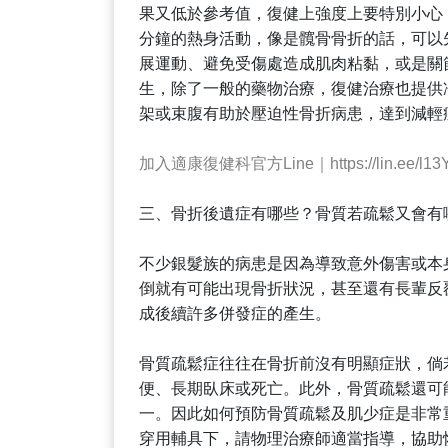
果又低於參考值，復健上強度上要特別小心，
分鐘的熱身活動，像是髖骨骨折的話，可以
展運動、避免受傷處造成肌肉粘黏，或是關
生，除了一般的藥物治療，復健治療也提供
架或束腹有助於壓迫性骨折病患，達到減輕
加入適康復健科官方Line｜https://lin.ee/l13
三、骨折後遺症有哪些？骨質若疏鬆又會有
不少銀髮族的病患是因為導致意外傷害或本
倒就有可能出現骨折狀況，甚至還有長輩反
成後續許多併發症的產生。
骨質疏鬆症往往在骨折前沒有明顯症狀，倘
便、長期臥床或死亡。此外，骨質疏鬆還可
一。因此如何預防骨質疏鬆及肌少症是非常
穿用輔具下，請物理治療師適當指導，協助