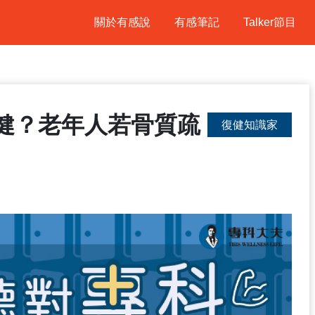
關於有感說
有感筆記
Talker節目
健？老年人若骨質疏
復健知識家