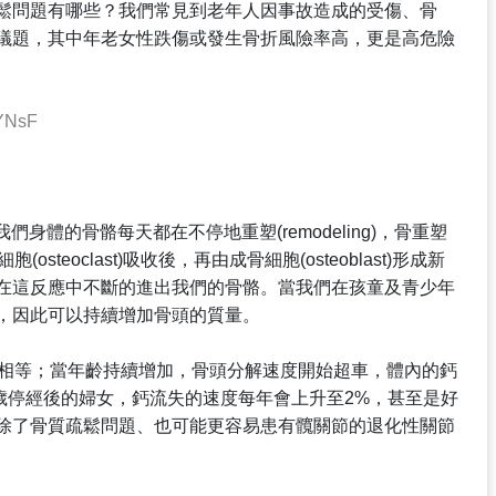
鬆問題有哪些？我們常見到老年人因事故造成的受傷、骨
議題，其中年老女性跌傷或發生骨折風險率高，更是高危險
YNsF
們身體的骨骼每天都在不停地重塑(remodeling)，骨重塑
胞(osteoclast)吸收後，再由成骨細胞(osteoblast)形成新
在這反應中不斷的進出我們的骨骼。當我們在孩童及青少年
，因此可以持續增加骨頭的質量。
得相等；當年齡持續增加，骨頭分解速度開始超車，體內的鈣
-50歲停經後的婦女，鈣流失的速度每年會上升至2%，甚至是好
除了骨質疏鬆問題、也可能更容易患有髖關節的退化性關節