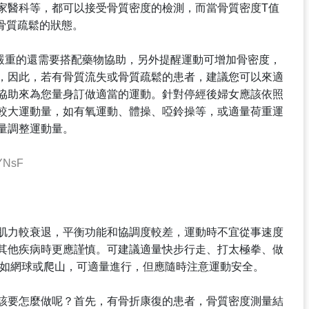
家醫科等，都可以接受骨質密度的檢測，而當骨質密度T值
骨質疏鬆的狀態。
嚴重的還需要搭配藥物協助，另外提醒運動可增加骨密度，
，因此，若有骨質流失或骨質疏鬆的患者，建議您可以來適
協助來為您量身訂做適當的運動。針對停經後婦女應該依照
較大運動量，如有氧運動、體操、啞鈴操等，或適量荷重運
量調整運動量。
YNsF
肌力較衰退，平衡功能和協調度較差，運動時不宜從事速度
其他疾病時更應謹慎。可建議適量快步行走、打太極拳、做
 如網球或爬山，可適量進行，但應隨時注意運動安全。
該要怎麼做呢？首先，有骨折康復的患者，骨質密度測量結