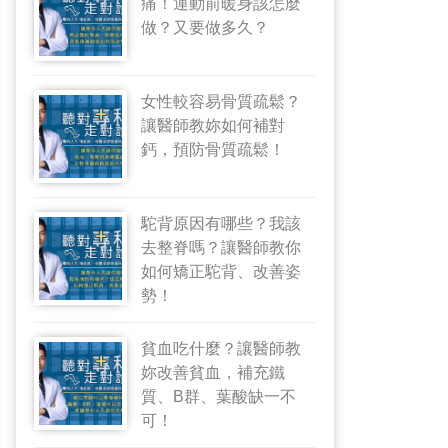
痛！運動前暖身該怎麼
做？又要做多久？
女性較容易骨質疏鬆？
讓醫師教妳如何補對
鈣，預防骨質疏鬆！
駝背原因有哪些？我該
去整脊嗎？讓醫師教你
如何矯正駝背、改善姿
勢！
貧血吃什麼？讓醫師教
妳改善貧血，補充鐵
質、B群、葉酸缺一不
可！