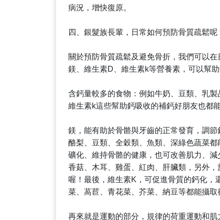
病況，增快復原。
四、銀髮族長輩，日常如何預防骨質疏鬆呢
關於預防骨質疏鬆及避免骨折，我們可以在
鎂、維生素D、維生素k等營養素，可以幫
含鈣量較多的食物：例如牛奶、豆類、乳製
維生素k這些幫助鈣吸收的補鈣好朋友也都
鎂，能有助於骨骼與牙齒的正常發育，調節
酪梨、豆類、全穀類、魚類、深綠色蔬菜都
礦化、維持骨骼的健康，也可改善肌力、減
香菇、木耳、雞蛋、紅肉、肝臟類，另外，於
喔！最後，維生素K，可促進骨質的鈣化，
菜、萵苣、青花菜、芥菜、納豆等都能攝取得
再來就是運動的部分，規律的荷重運動和肌