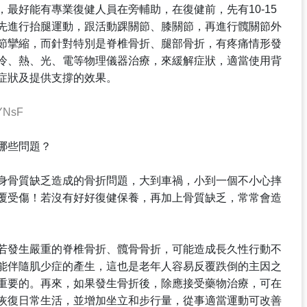
最好能有專業復健人員在旁輔助，在復健前，先有10-15
先進行抬腿運動，跟活動踝關節、膝關節，再進行髖關節外
節攣縮，而針對特別是脊椎骨折、腿部骨折，有疼痛情形發
冷、熱、光、電等物理儀器治療，來緩解症狀，適當使用背
症狀及提供支撐的效果。
YNsF
哪些問題？
身骨質缺乏造成的骨折問題，大到車禍，小到一個不小心摔
覆受傷！若沒有好好復健保養，再加上骨質缺乏，常常會造
若發生嚴重的脊椎骨折、髖骨骨折，可能造成長久性行動不
能伴隨肌少症的產生，這也是老年人容易反覆跌倒的主因之
重要的。再來，如果發生骨折後，除應接受藥物治療，可在
恢復日常生活，並增加坐立和步行量，從事適當運動可改善