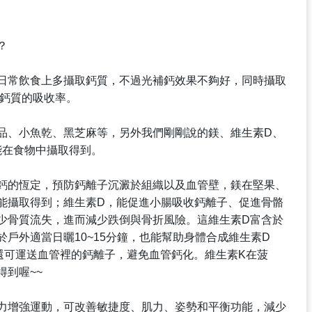
？
日常飲食上多攝取鈣質，不過光補鈣效果不夠好，同時攝取
助鈣質的吸收率。
品、小魚乾、黑芝麻等，另外我們剛剛說的鎂、維生素D、
能在食物中攝取得到。
鈣的恆定，預防鈣離子沉澱於組織以及血管壁，鎂在堅果、
能攝取得到；維生素D，能促進小腸吸收鈣離子、促進骨骼
少骨質流失，進而減少跌倒與骨折風險。這維生素D富含於
戶外適當日曬10~15分鐘，也能幫助身體合成維生素D
還可運送血管裡的鈣離子，避免血管鈣化。維生素K在菠
到喔~~
力增強運動，可改善敏捷度、肌力、姿勢和平衡功能，減少