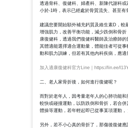
透過骨科、復健科、婦產科、新陳代謝科或
小於-1時，表示已經處於骨質流失、甚至有
建議您要開始額外補充鈣質及維生素D，較
增強肌力，改善平衡功能，減少跌倒和骨折
康復健科，透過我們復健科醫師及治療師的
其體適能選擇適合運動量，體能佳者可從事
動和肌力訓練，但若有其他內科疾病，應適
加入適康復健科官方Line｜https://lin.ee/l13
二、老人家骨折後，如何進行復健呢？
而對於老年人，因考量老年人的心肺功能和
較快或碰撞運動，以防跌倒和骨折，若合併
體操等運動，若年輕起即已從事某項運動，
另外，若不小心真的骨折了，那傷後復健應