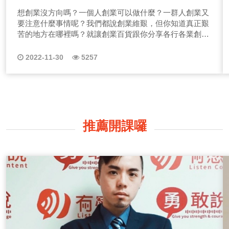
行業的創業歷程
想創業沒方向嗎？一個人創業可以做什麼？一群人創業又
要注意什麼事情呢？我們都說創業維艱，但你知道真正艱
苦的地方在哪裡嗎？就讓創業百貨跟你分享各行各業創業
者的創業歷程！這一系列節目中我們不只會針對在穩定
期、成長期的創業者做專訪，也會針對微型創業者、各業
2022-11-30
5257
的高階主管做邀訪，期待能分享更多的商業管理知識、市
場經營知識給大家。 我是ListenContent有感說的負責人
Allen陳仕宇，我跟很多創業者一樣，我也是跟銀行貸了款
白手起家開始打造媒體公司，至今公司營運也超過三年
了，還算勉強活了過來，希望能將這一路上的波折分享給
各位聽眾朋友們！ 在這一系列節目中我大致把聽眾朋友
推薦開課囉
們分成兩類型，分別是「想要/準備創業的朋友」、「已在
創業的朋友們」但不管是哪種現況的朋友們，我相信這一
系列節目中來賓的經驗，多少都能給你們有一些啟發，特
別是還沒開始創業的朋友們，一定會有很大的收穫！ 因
此，為了讓大家更快速的能進入後續節目來賓的故事中，
我先來分享通常我在創業孵化顧問上，會給予準創業者的
思考清單，有以下幾點： 【1.產業描述/自身描述】【2.
列出可銷售服務】【3.營運目標設定】【4.完成目標路
徑】【5.途中問題預判】【6.能解決問題的資源列舉】
【7.如何運用這些資源】【8.回推營收與成本】 有了這