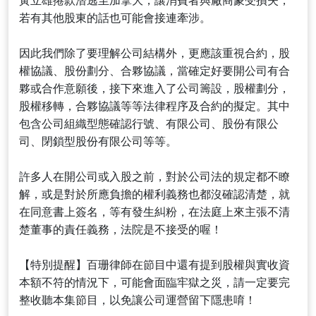
黃立雄捲款潛逃至加拿大，讓消費者與廠商蒙受損失，
若有其他股東的話也可能會接連牽涉。
因此我們除了要理解公司結構外，更應該重視合約，股
權協議、股份劃分、合夥協議，當確定好要開公司有合
夥或合作意願後，接下來進入了公司籌設，股權劃分，
股權移轉，合夥協議等等法律程序及合約的擬定。其中
包含公司組織型態確認行號、有限公司、股份有限公
司、閉鎖型股份有限公司等等。
許多人在開公司或入股之前，對於公司法的規定都不瞭
解，或是對於所應負擔的權利義務也都沒確認清楚，就
在同意書上簽名，等有發生糾粉，在法庭上來主張不清
楚董事的責任義務，法院是不接受的喔！
【特別提醒】百珊律師在節目中還有提到股權與實收資
本額不符的情況下，可能會面臨牢獄之災，請一定要完
整收聽本集節目，以免讓公司運營留下隱患唷！