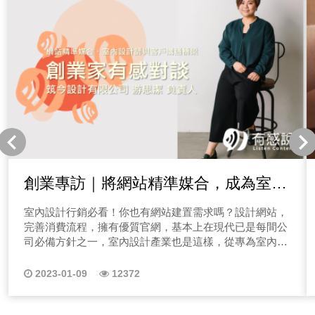
創業專訪｜將網站精準媒合，成為室內
設計師與客戶溝通橋樑【筑今設計有限
室內設計行銷必看！你也有網站建置需求嗎？設計網站，
公司 游思潔 負責人】
完善消費流程，擁有優質官網，基本上在現代已是每間公
司必備方針之一，室內設計產業也是這樣，從專為室內設
計公司網站建置起家，更透過整合行銷幫助室內設計師特
寫亮點，精準媒合消費者需求，不僅協助室內設計公司業
2023-01-09
12372
績成長外，也為無數消費者找到最契合的室內設計師，未