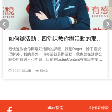
些基本觀念，想必後面的創業者們在分享的故事中，你一
定會更快融入他們的創業體驗中，現在就讓我們開始收聽
第一集節目吧！ 前往收聽EP01通訊業者創業分享 通訊行
創業容易嗎？你也想過透過手機3C產品進行創業嗎？開通
訊行能跟大品牌競爭嗎？請一定要點選藍標前往收聽唷！
前往收聽EP02食品業者創業分享 在台灣食品業好做嗎？
不是只有大企業才能做嗎？請一定要點選藍標收聽本集節
如何辦活動，四堂課教你辦活動的那些
目唷！
大小事
最快速教會你辦場好活動的課程，我是Roger，除了投資
理財外，我的另外一項專業就是辦活動，我也曾在活動公
關公司待過不少年頭，目前在ListenContent有感說主要負
責節目製作&活動舉辦，如知識講座、Talker年會、公益活
動等等。 說到辦活動相信不少人都有經驗，那辦活動這
2020-03-25
5943
件事情對你來說是種麻煩事嗎？不管是公司尾牙、客戶公
關活動，還是小小的聚餐、生日party，相信大家多少都有
舉辦經驗，那該怎麼快速把一場活動辦得精采呢？ 我是
活動人Roger，曾經在活動公司待過，在職涯過中大小活
動都辦過不少，今天就來分享幾個活動觀念，我們常想辦
一場活動好複雜，不知道該從何開始下手，其實沒有這麼
難，請聽我娓娓道來！你也想要辦活動卻又沒有經驗嗎？
Talker指南
創作者條款
最近有個朋友突然跑來跟我求救，慘了！公司的中秋員工