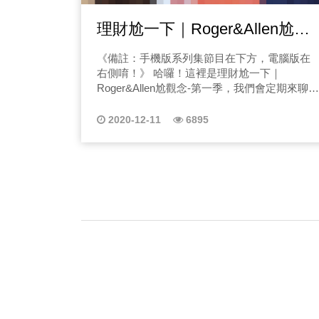
理財尬一下｜Roger&Allen尬觀
念EP01「選擇權入門」
《備註：手機版系列集節目在下方，電腦版在
右側唷！》 哈囉！這裡是理財尬一下｜
Roger&Allen尬觀念-第一季，我們會定期來聊投
資理財觀念，這一季會聚焦在選擇權上！想知
道選擇權怎麼玩嗎？第一集會跟你講選擇權的
2020-12-11
6895
入門觀念！ 理財尬一下｜EP01「選擇權入
門」 理財尬一下｜EP02「周選月選怎麼看？」
理財尬一下｜EP03「失敗案例之羅傑貪很大」
理財尬一下｜EP04「給期權交易初學者的四大
重點」 理財尬一下｜EP05「投資最怕的心態是
什麼？」