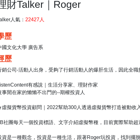
理財Talker｜Roger
Talker人氣：
22427人
學歷
中國文化大學 廣告系
經歷
行銷公司-活動人出身，受夠了行銷活動人的爆肝生活，因此全職
ListenContent有感說｜生活分享家、理財作家
沒事閒在家的懶懶不出門的--期權投資人
★虛擬貨幣投資顧問｜2022幫助300人透過虛擬貨幣打造被動收
FB社團每天一個投資標語、文字介紹虛擬幣種，目前實際幫助超過
投資是一種觀念，投資是一種生活，跟著Roger玩投資，找到擺