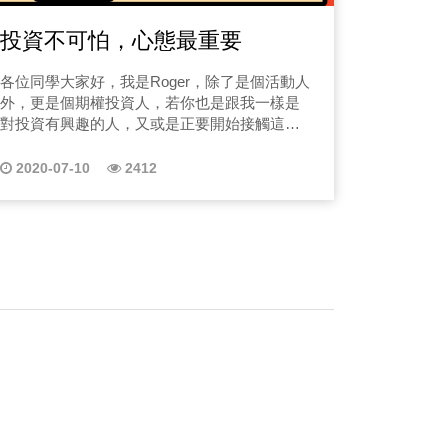
投資不可怕，心態最重要
各位同學大家好，我是Roger，除了是個活動人
外，更是個期權投資人，若你也是跟我一樣是
對投資有興趣的人，又或是正要開始接觸這個
領域的新手，那麼希望經過我這一系列的課程
內容能讓你在做投資選擇的道路上少走一些彎
2020-07-10
2412
路，說是彎路，或許最貼切的就是少噴點血汗
錢啦！ 這次分享會先簡單幫你分析一下屬於什
麼樣的投資個性，讓你仔細思考為什麼要做投
資的原因，那你是不是也需要呢？ 來找到自己
的定位吧! 課程關鍵字：獲得資產增值、資產的
保障、抵禦意外事故、你能承受虧損嗎、想做
卻不想承擔高風險、資源有限想以小博大、有
些資本想做更有效率投資 好奇嗎？快來聽聽
Roger的分享！