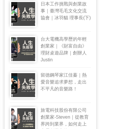
日本工作挑戰與創業故
事｜臺灣毛毛文化交流
協會｜冰羽貓 理事長(下)
台大電機高學歷的年輕
創業家｜《財富自由》
理財桌遊品牌｜創辦人
Justin
留德鋼琴家江佳蓁｜熱
愛音樂追求夢想，走出
不平凡的音樂路！
旅電科技股份有限公司
創業家-Steven｜從教育
界跨到業界，如何走上