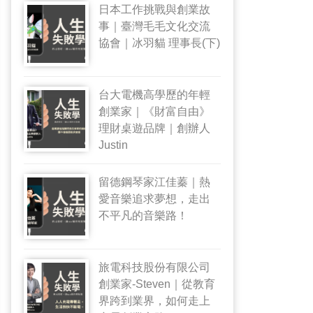
日本工作挑戰與創業故
事｜臺灣毛毛文化交流
協會｜冰羽貓 理事長(下)
台大電機高學歷的年輕
創業家｜《財富自由》
理財桌遊品牌｜創辦人
Justin
留德鋼琴家江佳蓁｜熱
愛音樂追求夢想，走出
不平凡的音樂路！
旅電科技股份有限公司
創業家-Steven｜從教育
界跨到業界，如何走上