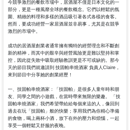
今競爭激烈的餐飲市場中，居酒屋不僅是日本文化的一
部分，更是一種風靡全球的餐飲概念。它們以輕鬆的氛
圍、精緻的料理和多樣的酒品吸引著各式各樣的食客。
然而，要成功經營一家居酒屋並非易事，尤其是在競爭
激烈的市場中。
成功的居酒屋創業者通常擁有獨特的經營理念和不斷創
新的精神，而其中的艱辛與經營風險更是難以堅持和掌
控，因此從失敗中吸取經驗教訓更是不可或缺的。那今
天的節目我們就邀請到 技固帕串燒酒家 負責人Claire，
來到節目中分享她的創業經歷！
一、技固帕串燒酒家：「技固帕」是很多人童年時和朋
友、同學之間的小遊戲，在當時帶來無限的樂趣。 「技
固帕串燒酒家」我們希望帶給給每個來這的人，像回到
過去在玩「技固帕」般的快樂；享用我們為你精心準備
的食物，喝上兩杯小酒，放下在外的壓力和煩惱，一起
享受一個輕鬆又舒服的夜晚。