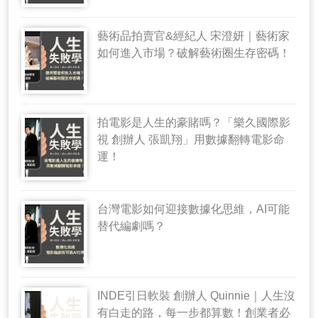
藝術品拍賣官&經紀人 宋澄妍｜藝術家
如何進入市場？破解藝術圈生存密碼！
拍電影是人生的豪賭嗎？「樂久國際影
視 創辦人 張凱翔」用數據翻轉電影命
運！
台灣電影如何迎接數據化思維，AI可能
替代編劇嗎？
INDE引日軟裝 創辦人 Quinnie｜人生沒
有白走的路，每一步都算數！創業者必